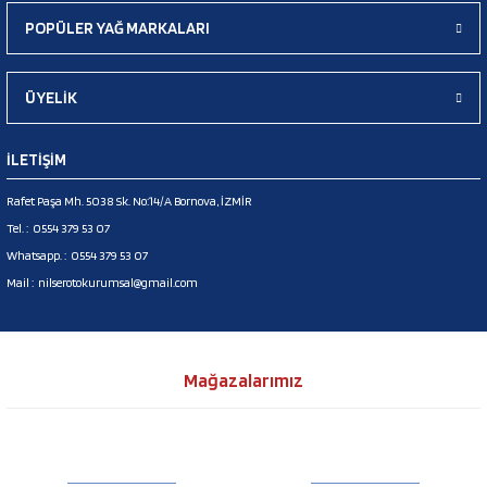
POPÜLER YAĞ MARKALARI
ÜYELİK
İLETİŞİM
Rafet Paşa Mh. 5038 Sk. No:14/A Bornova, İZMİR
Tel. :
0554 379 53 07
Whatsapp. :
0554 379 53 07
Mail :
nilserotokurumsal@gmail.com
Mağazalarımız