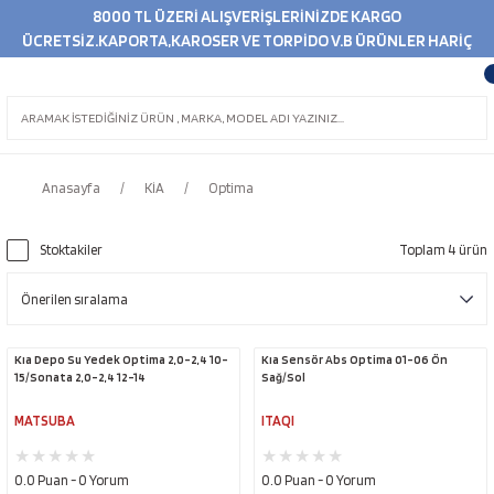
8000 TL ÜZERİ ALIŞVERİŞLERİNİZDE KARGO
ÜCRETSİZ.KAPORTA,KAROSER VE TORPİDO V.B ÜRÜNLER HARİÇ
Anasayfa
KİA
Optima
Stoktakiler
Toplam 4 ürün
Kıa Depo Su Yedek Optima 2,0-2,4 10-
Kıa Sensör Abs Optima 01-06 Ön
15/Sonata 2,0-2,4 12-14
Sağ/Sol
MATSUBA
ITAQI
0.0 Puan - 0 Yorum
0.0 Puan - 0 Yorum