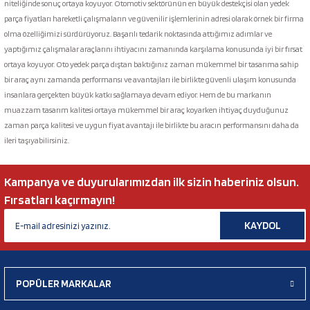
niteliğinde sonuç ortaya koyuyor. Otomotiv sektörünün en büyük destekçisi olan yedek
parça fiyatları hareketli çalışmaların ve güvenilir işlemlerinin adresi olarak örnek bir firma
olma özelliğimizi sürdürüyoruz. Başarılı tedarik noktasında attığımız adımlar ve
yaptığımız çalışmalar araçlarını ihtiyacını zamanında karşılama konusunda iyi bir fırsat
ortaya koyuyor. Oto yedek parça dıştan baktığınız zaman mükemmel bir tasarıma sahip
bir araç aynı zamanda performansı ve avantajları ile birlikte güvenli ulaşım konusunda
insanlara gerçekten büyük katkı sağlamaya devam ediyor. Hem de bu markanın
muazzam tasarım kalitesi ortaya mükemmel bir araç koyarken ihtiyaç duyduğunuz
zaman parça kalitesi ve uygun fiyat avantajı ile birlikte bu aracın performansını daha da
ileri taşıyabilirsiniz.
Kampanya ve duyurularımızdan ilk sizin haberiniz olsun.
Fırsatları kaçırmayın!
KAYDOL
POPÜLER MARKALAR