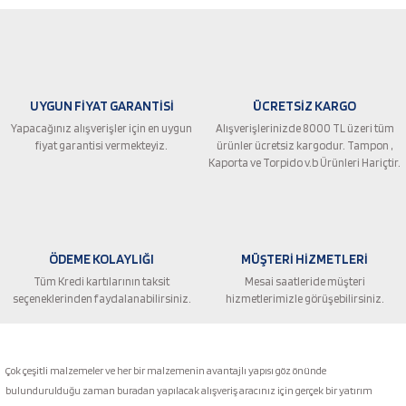
UYGUN FİYAT GARANTİSİ
ÜCRETSİZ KARGO
Yapacağınız alışverişler için en uygun
Alışverişlerinizde 8000 TL üzeri tüm
fiyat garantisi vermekteyiz.
ürünler ücretsiz kargodur. Tampon ,
Kaporta ve Torpido v.b Ürünleri Hariçtir.
ÖDEME KOLAYLIĞI
MÜŞTERİ HİZMETLERİ
Tüm Kredi kartılarının taksit
Mesai saatleride müşteri
seçeneklerinden faydalanabilirsiniz.
hizmetlerimizle görüşebilirsiniz.
Çok çeşitli malzemeler ve her bir malzemenin avantajlı yapısı göz önünde
bulundurulduğu zaman buradan yapılacak alışveriş aracınız için gerçek bir yatırım