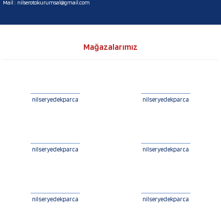
Mail :
nilserotokurumsal@gmail.com
Mağazalarımız
nilseryedekparca
nilseryedekparca
nilseryedekparca
nilseryedekparca
nilseryedekparca
nilseryedekparca