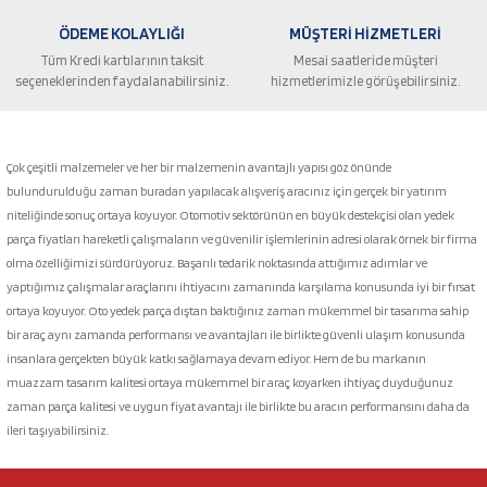
ÖDEME KOLAYLIĞI
MÜŞTERİ HİZMETLERİ
Tüm Kredi kartılarının taksit
Mesai saatleride müşteri
seçeneklerinden faydalanabilirsiniz.
hizmetlerimizle görüşebilirsiniz.
Gönder
Çok çeşitli malzemeler ve her bir malzemenin avantajlı yapısı göz önünde
bulundurulduğu zaman buradan yapılacak alışveriş aracınız için gerçek bir yatırım
niteliğinde sonuç ortaya koyuyor. Otomotiv sektörünün en büyük destekçisi olan yedek
parça fiyatları hareketli çalışmaların ve güvenilir işlemlerinin adresi olarak örnek bir firma
olma özelliğimizi sürdürüyoruz. Başarılı tedarik noktasında attığımız adımlar ve
yaptığımız çalışmalar araçlarını ihtiyacını zamanında karşılama konusunda iyi bir fırsat
ortaya koyuyor. Oto yedek parça dıştan baktığınız zaman mükemmel bir tasarıma sahip
bir araç aynı zamanda performansı ve avantajları ile birlikte güvenli ulaşım konusunda
insanlara gerçekten büyük katkı sağlamaya devam ediyor. Hem de bu markanın
muazzam tasarım kalitesi ortaya mükemmel bir araç koyarken ihtiyaç duyduğunuz
zaman parça kalitesi ve uygun fiyat avantajı ile birlikte bu aracın performansını daha da
ileri taşıyabilirsiniz.