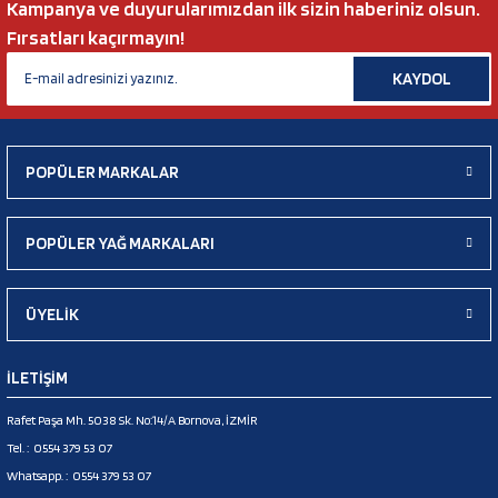
Kampanya ve duyurularımızdan ilk sizin haberiniz olsun.
Fırsatları kaçırmayın!
KAYDOL
POPÜLER MARKALAR
POPÜLER YAĞ MARKALARI
ÜYELİK
İLETİŞİM
Rafet Paşa Mh. 5038 Sk. No:14/A Bornova, İZMİR
Tel. :
0554 379 53 07
Whatsapp. :
0554 379 53 07