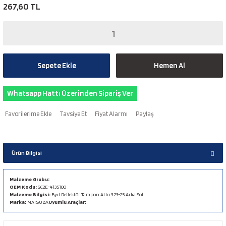
267,60 TL
Sepete Ekle
Hemen Al
Whatsapp Hattı Üzerinden Sipariş Ver
Tavsiye Et
Fiyat Alarmı
Paylaş
Ürün Bilgisi
Malzeme Grubu:
OEM Kodu:
SC2E-4135100
Malzeme Bilgisi:
Byd Reflektör Tampon Atto 3 23-25 Arka Sol
Marka:
MATSUBA
Uyumlu Araçlar: