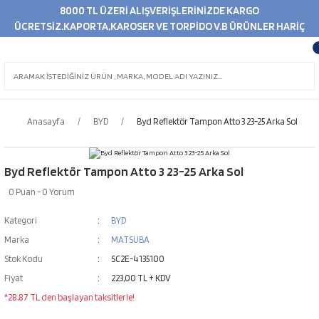
8000 TL ÜZERİ ALIŞVERİŞLERİNİZDE KARGO
ÜCRETSİZ.KAPORTA,KAROSER VE TORPİDO V.B ÜRÜNLER HARİÇ
Anasayfa
BYD
Byd Reflektör Tampon Atto 3 23-25 Arka Sol
Byd Reflektör Tampon Atto 3 23-25 Arka Sol
0 Puan - 0 Yorum
Kategori
BYD
Marka
MATSUBA
Stok Kodu
SC2E-4135100
Fiyat
223,00 TL + KDV
*28,87 TL den başlayan taksitlerle!