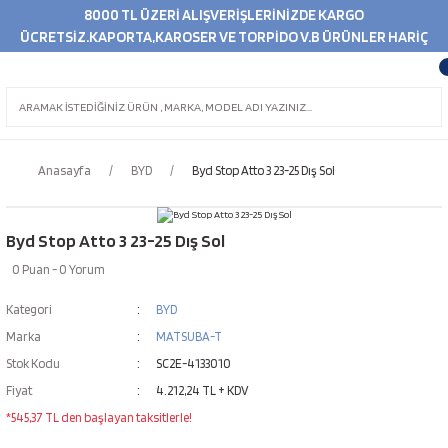
8000 TL ÜZERİ ALIŞVERİŞLERİNİZDE KARGO
ÜCRETSİZ.KAPORTA,KAROSER VE TORPİDO V.B ÜRÜNLER HARİÇ
Anasayfa
BYD
Byd Stop Atto 3 23-25 Dış Sol
Byd Stop Atto 3 23-25 Dış Sol
0 Puan - 0 Yorum
Kategori
BYD
Marka
MATSUBA-T
Stok Kodu
SC2E-4133010
Fiyat
4.212,24 TL + KDV
*545,37 TL den başlayan taksitlerle!