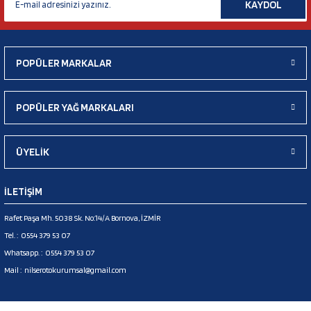
KAYDOL
POPÜLER MARKALAR
POPÜLER YAĞ MARKALARI
ÜYELİK
İLETİŞİM
Rafet Paşa Mh. 5038 Sk. No:14/A Bornova, İZMİR
Tel. :
0554 379 53 07
Whatsapp. :
0554 379 53 07
Mail :
nilserotokurumsal@gmail.com