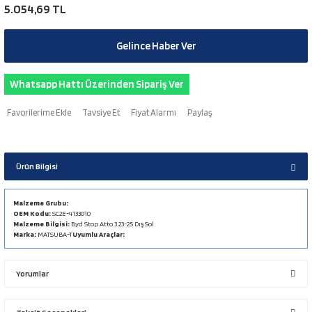
5.054,69 TL
Gelince Haber Ver
Whatsapp Hattı Üzerinden Sipariş Ver
Tavsiye Et
Fiyat Alarmı
Paylaş
Ürün Bilgisi
Malzeme Grubu:
OEM Kodu:
SC2E-4133010
Malzeme Bilgisi:
Byd Stop Atto 3 23-25 Dış Sol
Marka:
MATSUBA-T
Uyumlu Araçlar:
Yorumlar