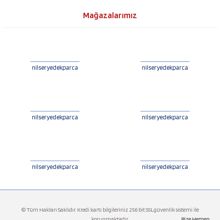
Mağazalarımız
nilseryedekparca
nilseryedekparca
nilseryedekparca
nilseryedekparca
nilseryedekparca
nilseryedekparca
© Tüm Hakları Saklıdır. Kredi kartı bilgileriniz 256 bit SSLgüvenlik sistemi ile
korunmaktadır.
Bize Hemen