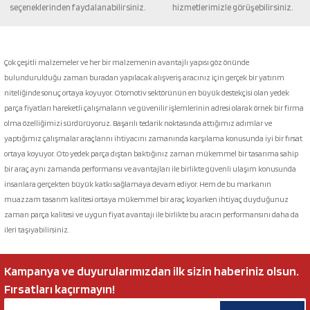
seçeneklerinden faydalanabilirsiniz.
hizmetlerimizle görüşebilirsiniz.
Gönder
Çok çeşitli malzemeler ve her bir malzemenin avantajlı yapısı göz önünde
bulundurulduğu zaman buradan yapılacak alışveriş aracınız için gerçek bir yatırım
niteliğinde sonuç ortaya koyuyor. Otomotiv sektörünün en büyük destekçisi olan yedek
parça fiyatları hareketli çalışmaların ve güvenilir işlemlerinin adresi olarak örnek bir firma
olma özelliğimizi sürdürüyoruz. Başarılı tedarik noktasında attığımız adımlar ve
yaptığımız çalışmalar araçlarını ihtiyacını zamanında karşılama konusunda iyi bir fırsat
ortaya koyuyor. Oto yedek parça dıştan baktığınız zaman mükemmel bir tasarıma sahip
bir araç aynı zamanda performansı ve avantajları ile birlikte güvenli ulaşım konusunda
insanlara gerçekten büyük katkı sağlamaya devam ediyor. Hem de bu markanın
muazzam tasarım kalitesi ortaya mükemmel bir araç koyarken ihtiyaç duyduğunuz
zaman parça kalitesi ve uygun fiyat avantajı ile birlikte bu aracın performansını daha da
ileri taşıyabilirsiniz.
Kampanya ve duyurularımızdan ilk sizin haberiniz olsun.
Fırsatları kaçırmayın!