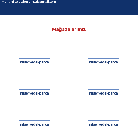
Mail :
nilserotokurumsal@gmail.com
Mağazalarımız
nilseryedekparca
nilseryedekparca
nilseryedekparca
nilseryedekparca
nilseryedekparca
nilseryedekparca