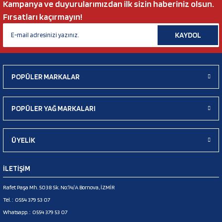
Kampanya ve duyurularımızdan ilk sizin haberiniz olsun.
Fırsatları kaçırmayın!
KAYDOL
POPÜLER MARKALAR
POPÜLER YAĞ MARKALARI
ÜYELİK
İLETİŞİM
Rafet Paşa Mh. 5038 Sk. No:14/A Bornova, İZMİR
Tel. :
0554 379 53 07
Whatsapp. :
0554 379 53 07