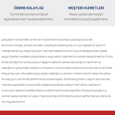
ÖDEME KOLAYLIĞI
MÜŞTERİ HİZMETLERİ
Tüm Kredi kartılarının taksit
Mesai saatleride müşteri
seçeneklerinden faydalanabilirsiniz.
hizmetlerimizle görüşebilirsiniz.
Gönder
Çok çeşitli malzemeler ve her bir malzemenin avantajlı yapısı göz önünde
bulundurulduğu zaman buradan yapılacak alışveriş aracınız için gerçek bir yatırım
niteliğinde sonuç ortaya koyuyor. Otomotiv sektörünün en büyük destekçisi olan yedek
parça fiyatları hareketli çalışmaların ve güvenilir işlemlerinin adresi olarak örnek bir firma
olma özelliğimizi sürdürüyoruz. Başarılı tedarik noktasında attığımız adımlar ve
yaptığımız çalışmalar araçlarını ihtiyacını zamanında karşılama konusunda iyi bir fırsat
ortaya koyuyor. Oto yedek parça dıştan baktığınız zaman mükemmel bir tasarıma sahip
bir araç aynı zamanda performansı ve avantajları ile birlikte güvenli ulaşım konusunda
insanlara gerçekten büyük katkı sağlamaya devam ediyor. Hem de bu markanın
muazzam tasarım kalitesi ortaya mükemmel bir araç koyarken ihtiyaç duyduğunuz
zaman parça kalitesi ve uygun fiyat avantajı ile birlikte bu aracın performansını daha da
ileri taşıyabilirsiniz.