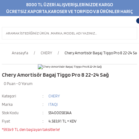
8000 TL ÜZERİ ALIŞVERİŞLERİNİZDE KARGO
ÜCRETSİZ.KAPORTA,KAROSER VE TORPİDO V.B ÜRÜNLER HARİÇ
Anasayfa
CHERY
Chery Amortisör Bagaj Tiggo Pro 8 22-24 Sağ
Chery Amortisör Bagaj Tiggo Pro 8 22-24 Sağ
0 Puan - 0 Yorum
Kategori
CHERY
Marka
ITAQI
Stok Kodu
554000583AA
Fiyat
4.583,91 TL + KDV
*593,49 TL den başlayan taksitlerle!