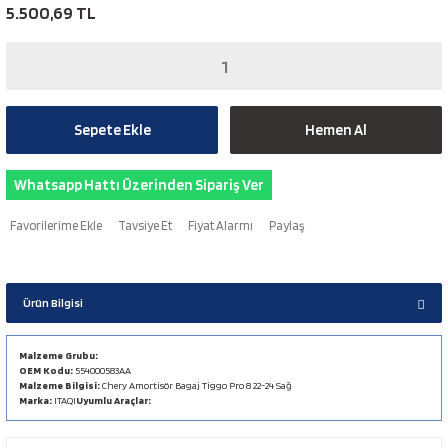
5.500,69 TL
Sepete Ekle
Hemen Al
Whatsapp Hattı Üzerinden Sipariş Ver
Tavsiye Et
Fiyat Alarmı
Paylaş
Ürün Bilgisi
Malzeme Grubu:
OEM Kodu:
554000583AA
Malzeme Bilgisi:
Chery Amortisör Bagaj Tiggo Pro 8 22-24 Sağ
Marka:
ITAQI
Uyumlu Araçlar: