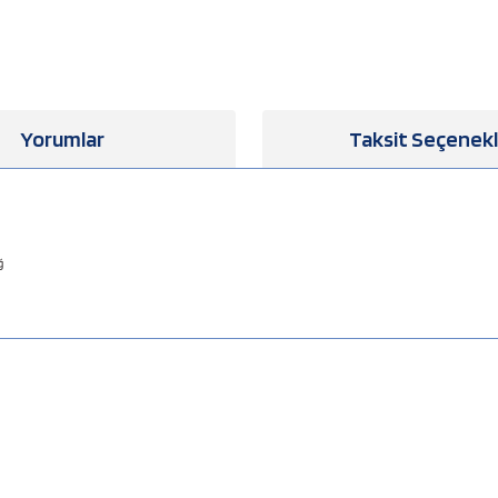
Yorumlar
Taksit Seçenekl
ğ
a yetersiz gördüğünüz noktaları öneri formunu kullanarak tarafımıza iletebilirsiniz
Bu ürüne ilk yorumu siz yapın!