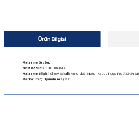
Ürün Bilgisi
Malzeme Grubu:
OEM Kodu:
609000868AA
Malzeme Bilgisi:
Chery Bakalit Amortisör Motor Kaput Tiggo Pro 7 22-24 Sa
Marka:
ITAQI
Uyumlu Araçlar:
Bu ürünün fiyat bilgisi, resim, ürün açıklamalarında ve diğer konulard
Görüş ve önerileriniz için teşekkür ederiz.
Ürün resmi kalitesiz, bozuk veya görüntülenemiyor.