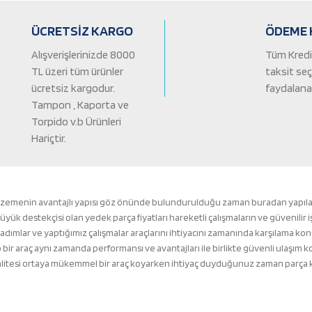
Yorum Yaz
ÜCRETSİZ KARGO
ÖDEME 
Alışverişlerinizde 8000
Tüm Kredi 
TL üzeri tüm ürünler
taksit se
ücretsiz kargodur.
faydalanab
Tampon , Kaporta ve
Torpido v.b Ürünleri
Hariçtir.
Gönder
lzemenin avantajlı yapısı göz önünde bulundurulduğu zaman buradan yapılacak 
k destekçisi olan yedek parça fiyatları hareketli çalışmaların ve güvenilir i
 adımlar ve yaptığımız çalışmalar araçlarını ihtiyacını zamanında karşılama ko
ir araç aynı zamanda performansı ve avantajları ile birlikte güvenli ulaşı
tesi ortaya mükemmel bir araç koyarken ihtiyaç duyduğunuz zaman parça kalit