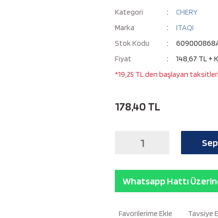
Kategori
CHERY
Marka
ITAQI
Stok Kodu
609000868
Fiyat
148,67 TL + 
*19,25 TL den başlayan taksitler
178,40 TL
Sep
Whatsapp Hattı Üzerind
Tavsiye 