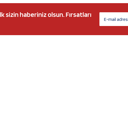
sizin haberiniz olsun. Fırsatları
AĞ MARKALARI
ÜYELİK
c 5w30
Biz Kimiz?
l-Tech
İletişim Formu
anium
İletişim Bilgileri
Nergy
Yeni Üyelik
Üye Girişi
Şifremi Unuttum