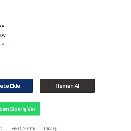
AA
KDV
le!
ete Ekle
Hemen Al
en Sipariş Ver
Et
Fiyat Alarmı
Paylaş