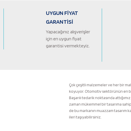
Ürün açıklamasında eksik bilgiler bulunuyor.
Ürün bilgilerinde hatalar bulunuyor.
UYGUN FİYAT
Ürün fiyatı diğer sitelerden daha pahalı.
GARANTİSİ
Bu ürüne benzer farklı alternatifler olmalı.
Yapacağınız alışverişler
için en uygun fiyat
garantisi vermekteyiz.
Çok çeşitli malzemeler ve her bir ma
koyuyor. Otomotiv sektörünün en büyü
Başarılı tedarik noktasında attığımız
zaman mükemmel bir tasarıma sahip b
de bu markanın muazzam tasarım kali
ileri taşıyabilirsiniz.