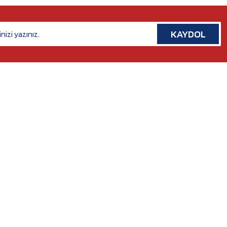
KAYDOL
İLETİŞİM
Rafet Paşa Mh. 5038 Sk. No:14/A Bornova, İZMİR
Tel. :
0554 379 53 07
Whatsapp. :
0554 379 53 07
Mail :
nilserotokurumsal@gmail.com