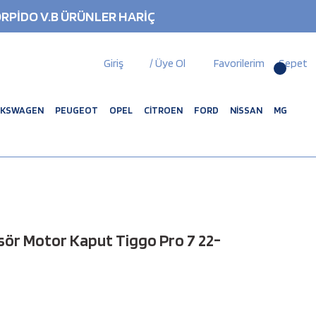
RPİDO V.B ÜRÜNLER HARİÇ
Giriş
/ Üye Ol
Favorilerim
Sepet
LKSWAGEN
PEUGEOT
OPEL
CİTROEN
FORD
NİSSAN
MG
sör Motor Kaput Tiggo Pro 7 22-