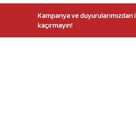
Kampanya ve duyurularımızdan ilk 
kaçırmayın!
POPÜLER MARKALAR
POPÜLER Y
Audi
Castrol Magnate
BMW
Elf Evolution Ful
Citroën
Castrol Edge Tit
Fiat
Motul 8100 Eco-
Ford
Elf Sporti TXI
Honda
Eneos Sustina