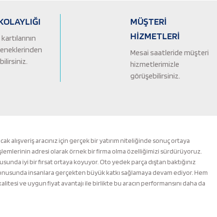
KOLAYLIĞI
MÜŞTERİ
HİZMETLERİ
kartılarının
çeneklerinden
Mesai saatleride müşteri
ilirsiniz.
hizmetlerimizle
görüşebilirsiniz.
alışveriş aracınız için gerçek bir yatırım niteliğinde sonuç ortaya
şlemlerinin adresi olarak örnek bir firma olma özelliğimizi sürdürüyoruz.
nusunda iyi bir fırsat ortaya koyuyor. Oto yedek parça dıştan baktığınız
m konusunda insanlara gerçekten büyük katkı sağlamaya devam ediyor. Hem
esi ve uygun fiyat avantajı ile birlikte bu aracın performansını daha da