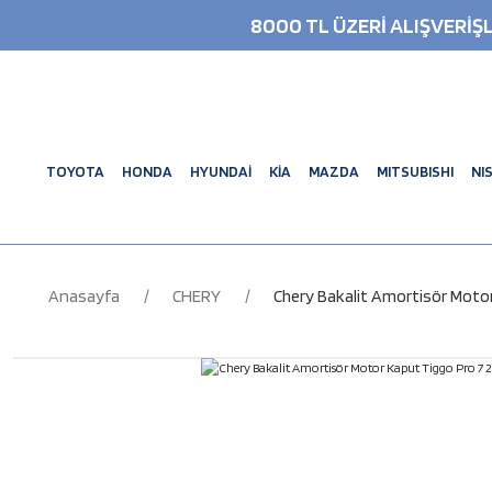
8000 TL ÜZERİ ALIŞVERİ
TOYOTA
HONDA
HYUNDAİ
KİA
MAZDA
MITSUBISHI
NI
Anasayfa
CHERY
Chery Bakalit Amortisör Moto