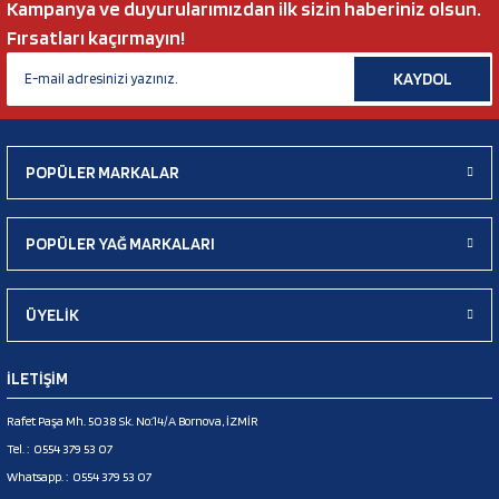
Kampanya ve duyurularımızdan ilk sizin haberiniz olsun.
Fırsatları kaçırmayın!
KAYDOL
POPÜLER MARKALAR
POPÜLER YAĞ MARKALARI
ÜYELİK
İLETİŞİM
Rafet Paşa Mh. 5038 Sk. No:14/A Bornova, İZMİR
Tel. :
0554 379 53 07
Whatsapp. :
0554 379 53 07