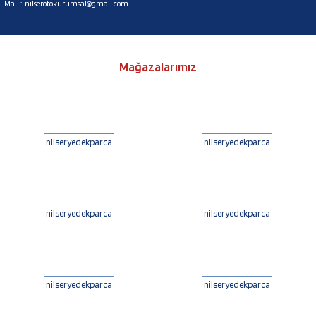
Mail :
nilserotokurumsal@gmail.com
Mağazalarımız
nilseryedekparca
nilseryedekparca
nilseryedekparca
nilseryedekparca
nilseryedekparca
nilseryedekparca