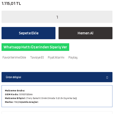
1.115,01 TL
Sepete Ekle
Hemen Al
Whatsapp Hattı Üzerinden Sipariş Ver
Tavsiye Et
Fiyat Alarmı
Paylaş
Ürün Bilgisi
Malzeme Grubu:
OEM Kodu:
551001320AA
Malzeme Bilgisi:
Chery Bakalit Direk Omoda 5 22-24 Dış Arka Sağ
Marka:
ITAQI
Uyumlu Araçlar: