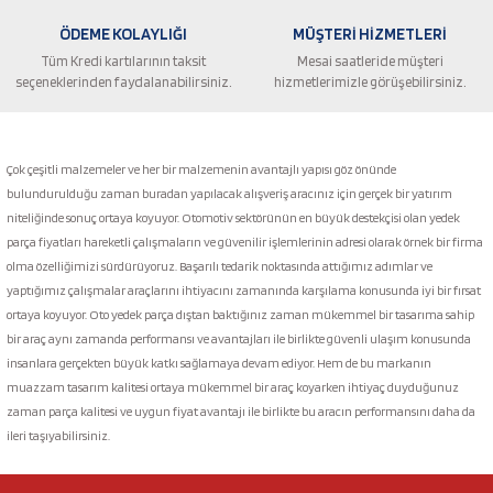
ÖDEME KOLAYLIĞI
MÜŞTERİ HİZMETLERİ
Tüm Kredi kartılarının taksit
Mesai saatleride müşteri
seçeneklerinden faydalanabilirsiniz.
hizmetlerimizle görüşebilirsiniz.
Gönder
Çok çeşitli malzemeler ve her bir malzemenin avantajlı yapısı göz önünde
bulundurulduğu zaman buradan yapılacak alışveriş aracınız için gerçek bir yatırım
niteliğinde sonuç ortaya koyuyor. Otomotiv sektörünün en büyük destekçisi olan yedek
parça fiyatları hareketli çalışmaların ve güvenilir işlemlerinin adresi olarak örnek bir firma
olma özelliğimizi sürdürüyoruz. Başarılı tedarik noktasında attığımız adımlar ve
yaptığımız çalışmalar araçlarını ihtiyacını zamanında karşılama konusunda iyi bir fırsat
ortaya koyuyor. Oto yedek parça dıştan baktığınız zaman mükemmel bir tasarıma sahip
bir araç aynı zamanda performansı ve avantajları ile birlikte güvenli ulaşım konusunda
insanlara gerçekten büyük katkı sağlamaya devam ediyor. Hem de bu markanın
muazzam tasarım kalitesi ortaya mükemmel bir araç koyarken ihtiyaç duyduğunuz
zaman parça kalitesi ve uygun fiyat avantajı ile birlikte bu aracın performansını daha da
ileri taşıyabilirsiniz.