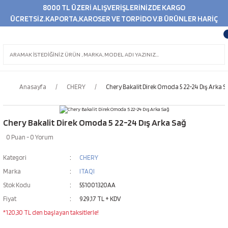
8000 TL ÜZERİ ALIŞVERİŞLERİNİZDE KARGO
ÜCRETSİZ.KAPORTA,KAROSER VE TORPİDO V.B ÜRÜNLER HARİÇ
Anasayfa
CHERY
Chery Bakalit Direk Omoda 5 22-24 Dış Arka S
Chery Bakalit Direk Omoda 5 22-24 Dış Arka Sağ
0 Puan - 0 Yorum
Kategori
CHERY
Marka
ITAQI
Stok Kodu
551001320AA
Fiyat
929,17 TL + KDV
*120,30 TL den başlayan taksitlerle!