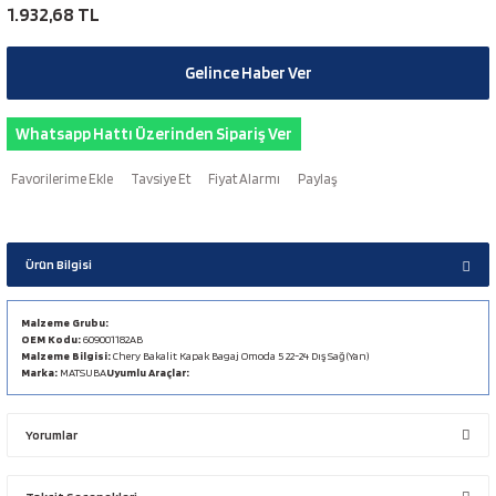
1.932,68 TL
Gelince Haber Ver
Whatsapp Hattı Üzerinden Sipariş Ver
Tavsiye Et
Fiyat Alarmı
Paylaş
Ürün Bilgisi
Malzeme Grubu:
OEM Kodu:
609001182AB
Malzeme Bilgisi:
Chery Bakalit Kapak Bagaj Omoda 5 22-24 Dış Sağ (Yan)
Marka:
MATSUBA
Uyumlu Araçlar:
Yorumlar