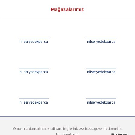
Mağazalarımız
nilseryedekparca
nilseryedekparca
nilseryedekparca
nilseryedekparca
nilseryedekparca
nilseryedekparca
© Tüm Hakları Saklıdır. Kredi kartı bilgileriniz 256 bit SSLgüvenlik sistemi ile
korunmaktadır.
Bize Hemen