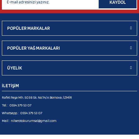
KAYDOL
POPÜLER MARKALAR
POPÜLER YAĞ MARKALARI
ÜYELİK
İLETİŞİM
Rafet Paşa Mh. 5038 Sk. No:14/A Bornova, İZMİR
Tel. :
0554 379 53 07
Whatsapp. :
0554 379 53 07
Mail :
nilserotokurumsal@gmail.com