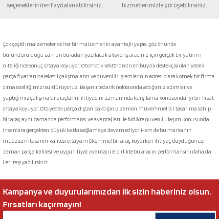
seçeneklerinden faydalanabilirsiniz.
hizmetlerimizle görüşebilirsiniz.
Gönder
Çok çeşitli malzemeler ve her bir malzemenin avantajlı yapısı göz önünde
bulundurulduğu zaman buradan yapılacak alışveriş aracınız için gerçek bir yatırım
niteliğinde sonuç ortaya koyuyor. Otomotiv sektörünün en büyük destekçisi olan yedek
parça fiyatları hareketli çalışmaların ve güvenilir işlemlerinin adresi olarak örnek bir firma
olma özelliğimizi sürdürüyoruz. Başarılı tedarik noktasında attığımız adımlar ve
yaptığımız çalışmalar araçlarını ihtiyacını zamanında karşılama konusunda iyi bir fırsat
ortaya koyuyor. Oto yedek parça dıştan baktığınız zaman mükemmel bir tasarıma sahip
bir araç aynı zamanda performansı ve avantajları ile birlikte güvenli ulaşım konusunda
insanlara gerçekten büyük katkı sağlamaya devam ediyor. Hem de bu markanın
muazzam tasarım kalitesi ortaya mükemmel bir araç koyarken ihtiyaç duyduğunuz
zaman parça kalitesi ve uygun fiyat avantajı ile birlikte bu aracın performansını daha da
ileri taşıyabilirsiniz.
Kampanya ve duyurularımızdan ilk sizin haberiniz olsun.
Fırsatları kaçırmayın!