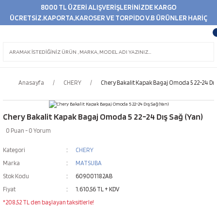
8000 TL ÜZERİ ALIŞVERİŞLERİNİZDE KARGO
ÜCRETSİZ.KAPORTA,KAROSER VE TORPİDO V.B ÜRÜNLER HARİÇ
Anasayfa
CHERY
Chery Bakalit Kapak Bagaj Omoda 5 22-24 Dış
Chery Bakalit Kapak Bagaj Omoda 5 22-24 Dış Sağ (Yan)
0 Puan - 0 Yorum
Kategori
CHERY
Marka
MATSUBA
Stok Kodu
609001182AB
Fiyat
1.610,56 TL + KDV
*208,52 TL den başlayan taksitlerle!