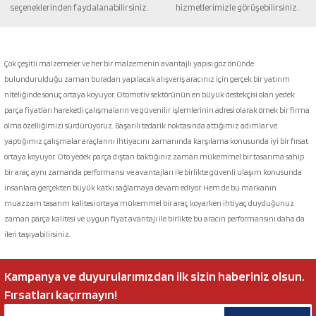
seçeneklerinden faydalanabilirsiniz.
hizmetlerimizle görüşebilirsiniz.
Gönder
Çok çeşitli malzemeler ve her bir malzemenin avantajlı yapısı göz önünde
bulundurulduğu zaman buradan yapılacak alışveriş aracınız için gerçek bir yatırım
niteliğinde sonuç ortaya koyuyor. Otomotiv sektörünün en büyük destekçisi olan yedek
parça fiyatları hareketli çalışmaların ve güvenilir işlemlerinin adresi olarak örnek bir firma
olma özelliğimizi sürdürüyoruz. Başarılı tedarik noktasında attığımız adımlar ve
yaptığımız çalışmalar araçlarını ihtiyacını zamanında karşılama konusunda iyi bir fırsat
ortaya koyuyor. Oto yedek parça dıştan baktığınız zaman mükemmel bir tasarıma sahip
bir araç aynı zamanda performansı ve avantajları ile birlikte güvenli ulaşım konusunda
insanlara gerçekten büyük katkı sağlamaya devam ediyor. Hem de bu markanın
muazzam tasarım kalitesi ortaya mükemmel bir araç koyarken ihtiyaç duyduğunuz
zaman parça kalitesi ve uygun fiyat avantajı ile birlikte bu aracın performansını daha da
ileri taşıyabilirsiniz.
Kampanya ve duyurularımızdan ilk sizin haberiniz olsun.
Fırsatları kaçırmayın!