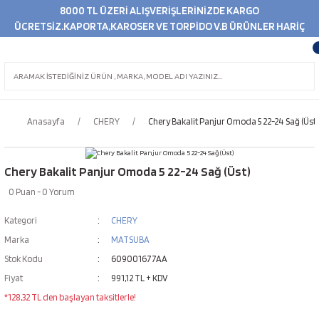
8000 TL ÜZERİ ALIŞVERİŞLERİNİZDE KARGO
ÜCRETSİZ.KAPORTA,KAROSER VE TORPİDO V.B ÜRÜNLER HARİÇ
Anasayfa
CHERY
Chery Bakalit Panjur Omoda 5 22-24 Sağ (Üst)
Chery Bakalit Panjur Omoda 5 22-24 Sağ (Üst)
0 Puan - 0 Yorum
Kategori
CHERY
Marka
MATSUBA
Stok Kodu
609001677AA
Fiyat
991,12 TL + KDV
*128,32 TL den başlayan taksitlerle!