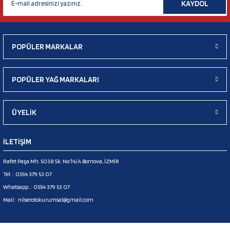
KAYDOL
POPÜLER MARKALAR
POPÜLER YAĞ MARKALARI
ÜYELİK
İLETİŞİM
Rafet Paşa Mh. 5038 Sk. No:14/A Bornova, İZMİR
Tel. :
0554 379 53 07
Whatsapp. :
0554 379 53 07
Mail :
nilserotokurumsal@gmail.com