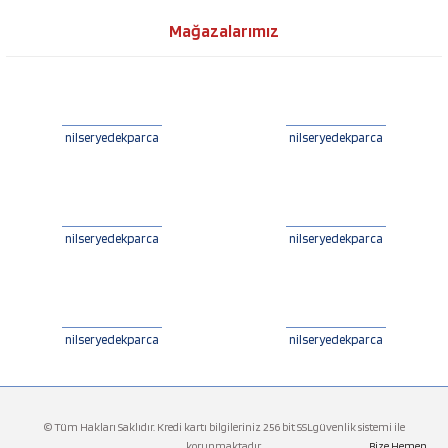
Mağazalarımız
nilseryedekparca
nilseryedekparca
nilseryedekparca
nilseryedekparca
nilseryedekparca
nilseryedekparca
© Tüm Hakları Saklıdır. Kredi kartı bilgileriniz 256 bit SSLgüvenlik sistemi ile
korunmaktadır.
Bize Hemen