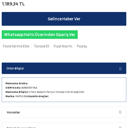
1.189,34 TL
Gelince Haber Ver
Whatsapp Hattı Üzerinden Sipariş Ver
Tavsiye Et
Fiyat Alarmı
Paylaş
Ürün Bilgisi
Malzeme Grubu:
OEM Kodu:
609001677AA
Malzeme Bilgisi:
Chery Bakalit Panjur Omoda 5 22-24 Sağ (Üst)
Marka:
MATSUBA
Uyumlu Araçlar:
Yorumlar