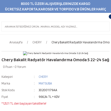
8000 TL ÜZERİ ALIŞVERİŞLERİNİZDE KARGO
ÜCRETSİZ.KAPORTA,KAROSER VE TORPİDO V.B ÜRÜNLER HARİÇ
Anasayfa
CHERY
Chery Bakalit Radyatör Havalandırma Omoda
Chery Bakalit Radyatör Havalandırma Omoda 5 22-24 Sağ
0 Puan - 0 Yorum
Kategori
CHERY
Marka
MATSUBA
Stok Kodu
302001179AA
Fiyat
966,34 TL + KDV
*125,11 TL den başlayan taksitlerle!