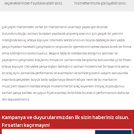
seçeneklerinden faydalanabilirsiniz.
hizmetlerimizle görüşebilirsiniz.
Gönder
Çok çeşitli malzemeler ve her bir malzemenin avantajlı yapısı göz önünde
bulundurulduğu zaman buradan yapılacak alışveriş aracınız için gerçek bir yatırım
niteliğinde sonuç ortaya koyuyor. Otomotiv sektörünün en büyük destekçisi olan yedek
parça fiyatları hareketli çalışmaların ve güvenilir işlemlerinin adresi olarak örnek bir firma
olma özelliğimizi sürdürüyoruz. Başarılı tedarik noktasında attığımız adımlar ve
yaptığımız çalışmalar araçlarını ihtiyacını zamanında karşılama konusunda iyi bir fırsat
ortaya koyuyor. Oto yedek parça dıştan baktığınız zaman mükemmel bir tasarıma sahip
bir araç aynı zamanda performansı ve avantajları ile birlikte güvenli ulaşım konusunda
insanlara gerçekten büyük katkı sağlamaya devam ediyor. Hem de bu markanın
muazzam tasarım kalitesi ortaya mükemmel bir araç koyarken ihtiyaç duyduğunuz
zaman parça kalitesi ve uygun fiyat avantajı ile birlikte bu aracın performansını daha da
ileri taşıyabilirsiniz.
Kampanya ve duyurularımızdan ilk sizin haberiniz olsun.
Fırsatları kaçırmayın!