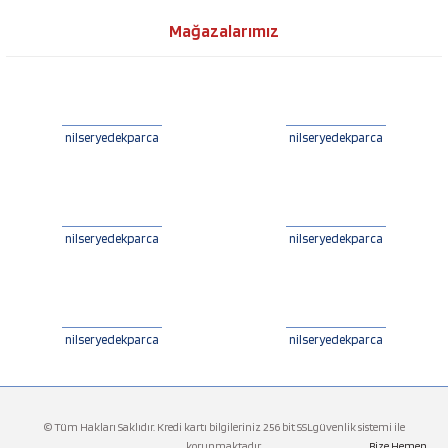
Mağazalarımız
nilseryedekparca
nilseryedekparca
nilseryedekparca
nilseryedekparca
nilseryedekparca
nilseryedekparca
© Tüm Hakları Saklıdır. Kredi kartı bilgileriniz 256 bit SSLgüvenlik sistemi ile
korunmaktadır.
Bize Hemen