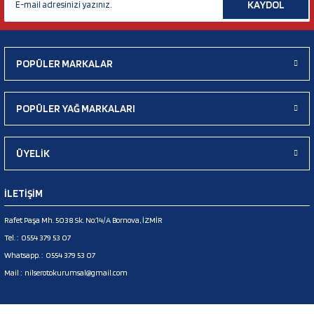
KAYDOL
POPÜLER MARKALAR
POPÜLER YAĞ MARKALARI
ÜYELİK
İLETİŞİM
Rafet Paşa Mh. 5038 Sk. No:14/A Bornova, İZMİR
Tel. :
0554 379 53 07
Whatsapp. :
0554 379 53 07
Mail :
nilserotokurumsal@gmail.com