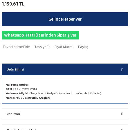
1.159,61 TL
Gelince Haber Ver
Whatsapp Hattı Üzerinden Sipariş Ver
Tavsiye Et
Fiyat Alarmı
Paylaş
Ürün Bilgisi
Malzeme Grubu:
OEM Kodu:
302001179AA
Malzeme Bilgisi:
Chery Bakalit Radyatör Havalandırma Omoda 5 22-24 Sağ
Marka:
MATSUBA
Uyumlu Araçlar:
Yorumlar