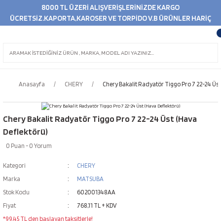
8000 TL ÜZERİ ALIŞVERİŞLERİNİZDE KARGO
ÜCRETSİZ.KAPORTA,KAROSER VE TORPİDO V.B ÜRÜNLER HARİÇ
Anasayfa
CHERY
Chery Bakalit Radyatör Tiggo Pro 7 22-24 Üst
Chery Bakalit Radyatör Tiggo Pro 7 22-24 Üst (Hava
Deflektörü)
0 Puan - 0 Yorum
Kategori
CHERY
Marka
MATSUBA
Stok Kodu
602001348AA
Fiyat
768,11 TL + KDV
*99,45 TL den başlayan taksitlerle!