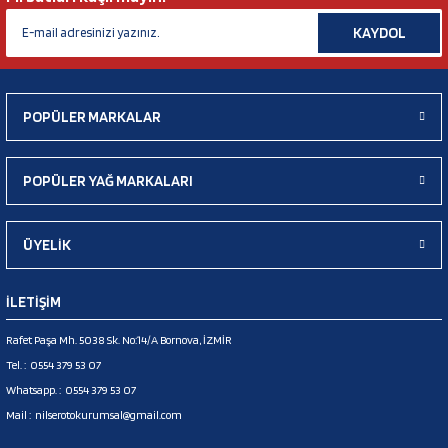
KAYDOL
POPÜLER MARKALAR
POPÜLER YAĞ MARKALARI
ÜYELİK
İLETİŞİM
Rafet Paşa Mh. 5038 Sk. No:14/A Bornova, İZMİR
Tel. :
0554 379 53 07
Whatsapp. :
0554 379 53 07
Mail :
nilserotokurumsal@gmail.com