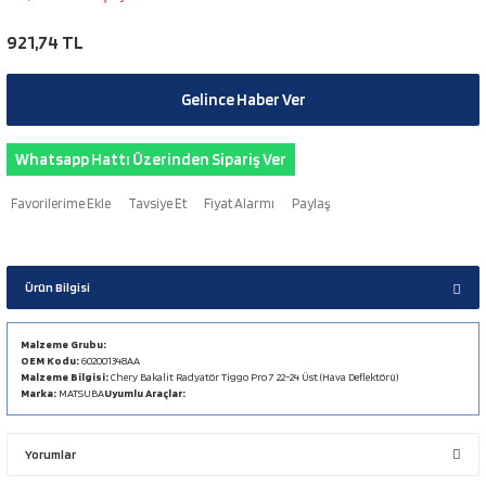
921,74 TL
Gelince Haber Ver
Whatsapp Hattı Üzerinden Sipariş Ver
Tavsiye Et
Fiyat Alarmı
Paylaş
Ürün Bilgisi
Malzeme Grubu:
OEM Kodu:
602001348AA
Malzeme Bilgisi:
Chery Bakalit Radyatör Tiggo Pro 7 22-24 Üst (Hava Deflektörü)
Marka:
MATSUBA
Uyumlu Araçlar:
Yorumlar