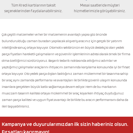
Tüm Kredi kartılarının taksit
Mesai saatleride müşteri
seçeneklerinden faydalanabilirsiniz.
hizmetlerimizle görüşebilirsiniz.
Gönder
Çok çeşitli malzemeler ve her bir malzemenin avantajlı yapısı göz önünde
bulundurulduğu zaman buradan yapılacak alışveriş aracınız için gerçek bir yatırım
niteliğinde sonuç ortaya koyuyor. Otomotiv sektörünün en büyük destekçisi olan yedek
parça fiyatları hareketli çalışmaların ve güvenilir işlemlerinin adresi olarak örnek bir firma
olma özelliğimizi sürdürüyoruz. Başarılı tedarik noktasında attığımız adımlar ve
yaptığımız çalışmalar araçlarını ihtiyacını zamanında karşılama konusunda iyi bir fırsat
ortaya koyuyor. Oto yedek parça dıştan baktığınız zaman mükemmel bir tasarıma sahip
bir araç aynı zamanda performansı ve avantajları ile birlikte güvenli ulaşım konusunda
insanlara gerçekten büyük katkı sağlamaya devam ediyor. Hem de bu markanın
muazzam tasarım kalitesi ortaya mükemmel bir araç koyarken ihtiyaç duyduğunuz
zaman parça kalitesi ve uygun fiyat avantajı ile birlikte bu aracın performansını daha da
ileri taşıyabilirsiniz.
Kampanya ve duyurularımızdan ilk sizin haberiniz olsun.
Fırsatları kaçırmayın!