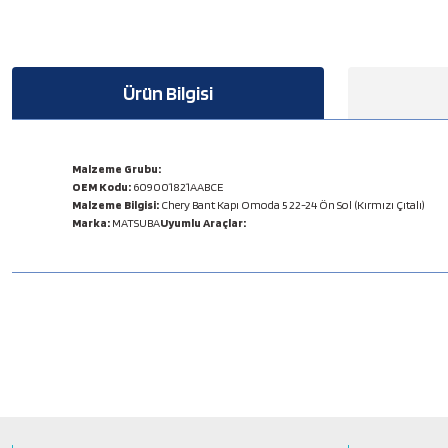
Ürün Bilgisi
Malzeme Grubu:
OEM Kodu:
609001821AABCE
Malzeme Bilgisi:
Chery Bant Kapı Omoda 5 22-24 Ön Sol (Kırmızı Çıtalı)
Marka:
MATSUBA
Uyumlu Araçlar:
Bu ürünün fiyat bilgisi, resim, ürün açıklamalarında ve diğer konulard
Görüş ve önerileriniz için teşekkür ederiz.
Ürün resmi kalitesiz, bozuk veya görüntülenemiyor.
Ürün açıklamasında eksik bilgiler bulunuyor.