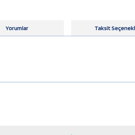
Yorumlar
Taksit Seçenekl
a yetersiz gördüğünüz noktaları öneri formunu kullanarak tarafımıza iletebilirsiniz
Bu ürüne ilk yorumu siz yapın!
Yorum Yaz