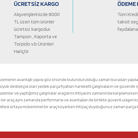
ÜCRETSİZ KARGO
ÖDEME 
Alışverişlerinizde 8000
Tüm Kredi 
TL üzeri tüm ürünler
taksit se
ücretsiz kargodur.
faydalanab
Tampon , Kaporta ve
Torpido v.b Ürünleri
Hariçtir.
Gönder
lzemenin avantajlı yapısı göz önünde bulundurulduğu zaman buradan yapılacak 
k destekçisi olan yedek parça fiyatları hareketli çalışmaların ve güvenilir i
 adımlar ve yaptığımız çalışmalar araçlarını ihtiyacını zamanında karşılama ko
ir araç aynı zamanda performansı ve avantajları ile birlikte güvenli ulaşı
tesi ortaya mükemmel bir araç koyarken ihtiyaç duyduğunuz zaman parça kalit