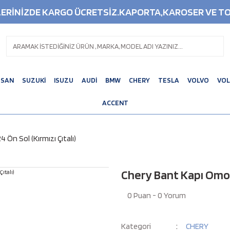
ŞLERİNİZDE KARGO ÜCRETSİZ.KAPORTA,KAROSER VE TO
SSAN
SUZUKİ
ISUZU
AUDİ
BMW
CHERY
TESLA
VOLVO
VO
ACCENT
Ön Sol (Kırmızı Çıtalı)
Chery Bant Kapı Omoda
0 Puan - 0 Yorum
Kategori
CHERY