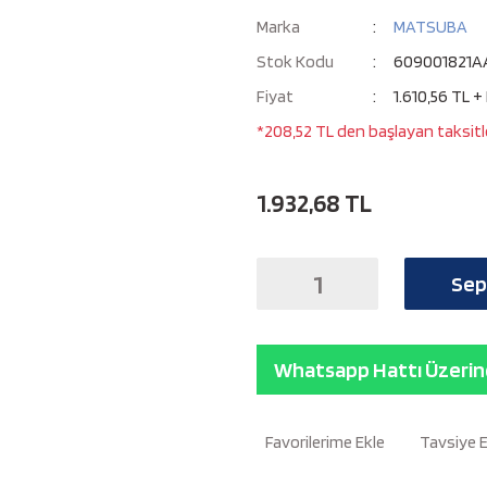
Marka
MATSUBA
Stok Kodu
609001821A
Fiyat
1.610,56 TL +
*208,52 TL den başlayan taksitle
1.932,68 TL
Sep
Whatsapp Hattı Üzerind
Tavsiye 