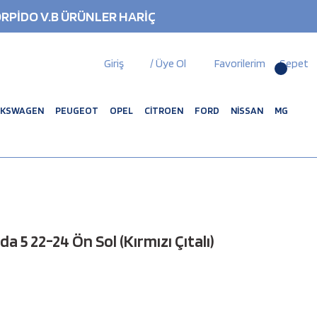
RPİDO V.B ÜRÜNLER HARİÇ
Giriş
/ Üye Ol
Favorilerim
Sepet
LKSWAGEN
PEUGEOT
OPEL
CİTROEN
FORD
NİSSAN
MG
 5 22-24 Ön Sol (Kırmızı Çıtalı)