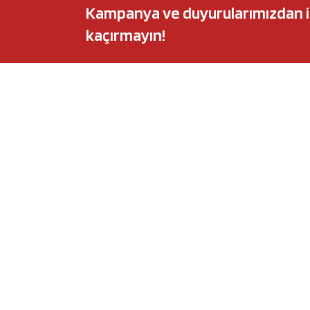
Kampanya ve duyurularımızdan ilk 
kaçırmayın!
POPÜLER MARKALAR
POPÜLER Y
Audi
Castrol Magnate
BMW
Elf Evolution Ful
Citroën
Castrol Edge Tit
Fiat
Motul 8100 Eco-
Ford
Elf Sporti TXI
Honda
Eneos Sustina
Hyundai
Uberlub Excell E