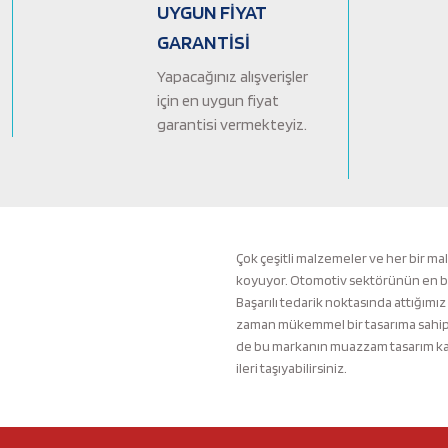
Ürün bilgilerinde hatalar bulunuyor.
UYGUN FİYAT
Ürün fiyatı diğer sitelerden daha pahalı.
GARANTİSİ
Bu ürüne benzer farklı alternatifler olmalı.
Yapacağınız alışverişler
için en uygun fiyat
garantisi vermekteyiz.
Çok çeşitli malzemeler ve her bir ma
koyuyor. Otomotiv sektörünün en büyü
Başarılı tedarik noktasında attığımız
zaman mükemmel bir tasarıma sahip b
de bu markanın muazzam tasarım kali
ileri taşıyabilirsiniz.