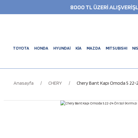
8000 TL ÜZERİ ALIŞVERİ
TOYOTA
HONDA
HYUNDAİ
KİA
MAZDA
MITSUBISHI
NI
Anasayfa
CHERY
Chery Bant Kapı Omoda 5 22-24 