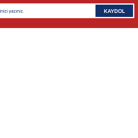
KAYDOL
İLETİŞİM
Rafet Paşa Mh. 5038 Sk. No:14/A Bornova, İZMİR
Tel. :
0554 379 53 07
Whatsapp. :
0554 379 53 07
Mail :
nilserotokurumsal@gmail.com