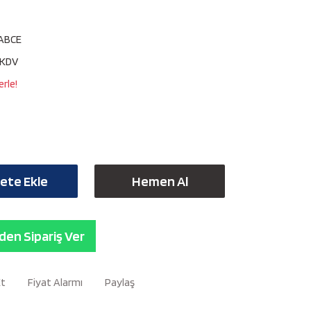
ABCE
 KDV
rle!
ete Ekle
Hemen Al
en Sipariş Ver
Et
Fiyat Alarmı
Paylaş