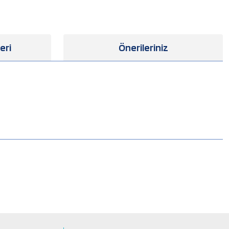
eri
Önerileriniz
.