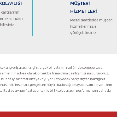
KOLAYLIĞI
MÜŞTERİ
HİZMETLERİ
kartılarının
çeneklerinden
Mesai saatleride müşteri
ilirsiniz.
hizmetlerimizle
görüşebilirsiniz.
alışveriş aracınız için gerçek bir yatırım niteliğinde sonuç ortaya
şlemlerinin adresi olarak örnek bir firma olma özelliğimizi sürdürüyoruz.
nusunda iyi bir fırsat ortaya koyuyor. Oto yedek parça dıştan baktığınız
m konusunda insanlara gerçekten büyük katkı sağlamaya devam ediyor. Hem
esi ve uygun fiyat avantajı ile birlikte bu aracın performansını daha da