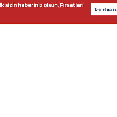
sizin haberiniz olsun. Fırsatları
AĞ MARKALARI
ÜYELİK
c 5w30
Biz Kimiz?
l-Tech
İletişim Formu
anium
İletişim Bilgileri
Nergy
Yeni Üyelik
Üye Girişi
Şifremi Unuttum
xtreme
Havale Bildirim Formu