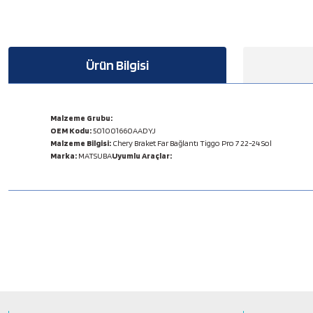
Ürün Bilgisi
Malzeme Grubu:
OEM Kodu:
501001660AADYJ
Malzeme Bilgisi:
Chery Braket Far Bağlantı Tiggo Pro 7 22-24 Sol
Marka:
MATSUBA
Uyumlu Araçlar:
Bu ürünün fiyat bilgisi, resim, ürün açıklamalarında ve diğer konulard
Görüş ve önerileriniz için teşekkür ederiz.
Ürün resmi kalitesiz, bozuk veya görüntülenemiyor.
Ürün açıklamasında eksik bilgiler bulunuyor.