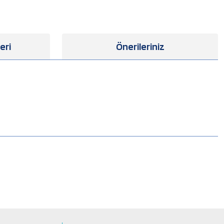
eri
Önerileriniz
.