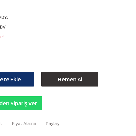
ADYJ
KDV
e!
ete Ekle
Hemen Al
en Sipariş Ver
Et
Fiyat Alarmı
Paylaş