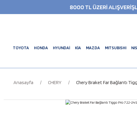
8000 TL ÜZERİ ALIŞVERİ
TOYOTA
HONDA
HYUNDAİ
KİA
MAZDA
MITSUBISHI
NI
Anasayfa
CHERY
Chery Braket Far Bağlantı Tig