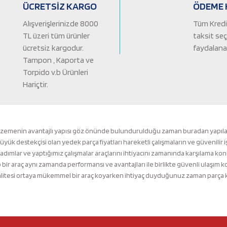
ÜCRETSİZ KARGO
ÖDEME 
Alışverişlerinizde 8000
Tüm Kredi 
TL üzeri tüm ürünler
taksit se
ücretsiz kargodur.
faydalanab
Tampon , Kaporta ve
Torpido v.b Ürünleri
Hariçtir.
Gönder
lzemenin avantajlı yapısı göz önünde bulundurulduğu zaman buradan yapılacak 
k destekçisi olan yedek parça fiyatları hareketli çalışmaların ve güvenilir i
 adımlar ve yaptığımız çalışmalar araçlarını ihtiyacını zamanında karşılama ko
ir araç aynı zamanda performansı ve avantajları ile birlikte güvenli ulaşı
tesi ortaya mükemmel bir araç koyarken ihtiyaç duyduğunuz zaman parça kalit