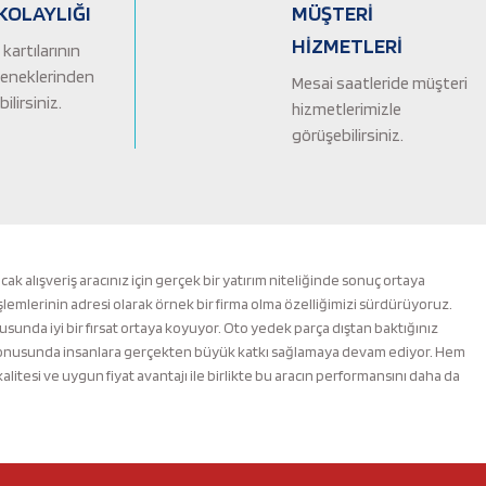
KOLAYLIĞI
MÜŞTERİ
HİZMETLERİ
kartılarının
çeneklerinden
Mesai saatleride müşteri
ilirsiniz.
hizmetlerimizle
görüşebilirsiniz.
alışveriş aracınız için gerçek bir yatırım niteliğinde sonuç ortaya
şlemlerinin adresi olarak örnek bir firma olma özelliğimizi sürdürüyoruz.
nusunda iyi bir fırsat ortaya koyuyor. Oto yedek parça dıştan baktığınız
m konusunda insanlara gerçekten büyük katkı sağlamaya devam ediyor. Hem
esi ve uygun fiyat avantajı ile birlikte bu aracın performansını daha da