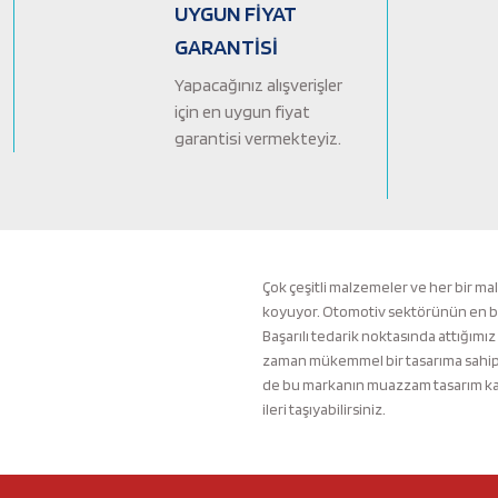
Ürün bilgilerinde hatalar bulunuyor.
UYGUN FİYAT
Ürün fiyatı diğer sitelerden daha pahalı.
GARANTİSİ
Bu ürüne benzer farklı alternatifler olmalı.
Yapacağınız alışverişler
için en uygun fiyat
garantisi vermekteyiz.
Çok çeşitli malzemeler ve her bir ma
koyuyor. Otomotiv sektörünün en büyü
Başarılı tedarik noktasında attığımız
zaman mükemmel bir tasarıma sahip b
de bu markanın muazzam tasarım kali
ileri taşıyabilirsiniz.