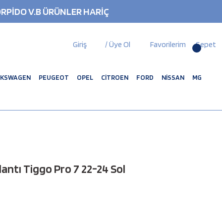
RPİDO V.B ÜRÜNLER HARİÇ
Giriş
/ Üye Ol
Favorilerim
Sepet
LKSWAGEN
PEUGEOT
OPEL
CİTROEN
FORD
NİSSAN
MG
antı Tiggo Pro 7 22-24 Sol