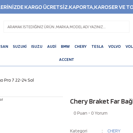
ŞLERİNİZDE KARGO ÜCRETSİZ.KAPORTA,KAROSER VE TO
SSAN
SUZUKİ
ISUZU
AUDİ
BMW
CHERY
TESLA
VOLVO
VO
ACCENT
go Pro 7 22-24 Sol
Chery Braket Far Bağl
0 Puan - 0 Yorum
Kategori
CHERY