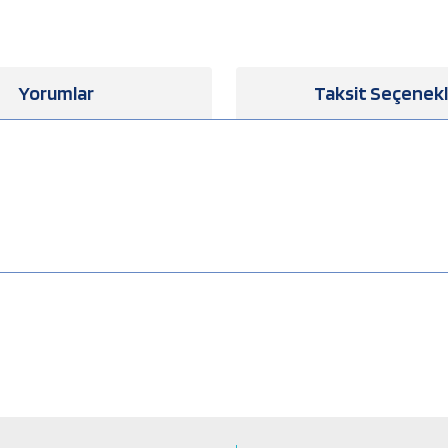
Yorumlar
Taksit Seçenekl
a yetersiz gördüğünüz noktaları öneri formunu kullanarak tarafımıza iletebilirsiniz
Bu ürüne ilk yorumu siz yapın!
Yorum Yaz