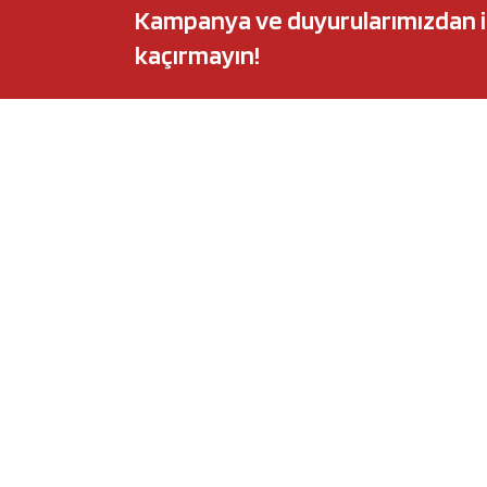
Kampanya ve duyurularımızdan ilk 
kaçırmayın!
POPÜLER MARKALAR
POPÜLER Y
Audi
Castrol Magnate
BMW
Elf Evolution Ful
Citroën
Castrol Edge Tit
Fiat
Motul 8100 Eco-
Ford
Elf Sporti TXI
Honda
Eneos Sustina
Hyundai
Uberlub Excell E