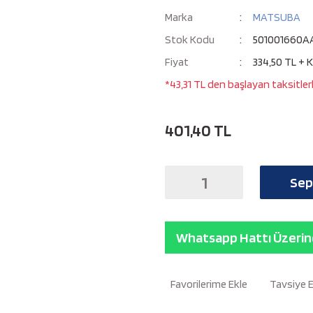
Marka
MATSUBA
Stok Kodu
501001660A
Fiyat
334,50 TL + 
*43,31 TL den başlayan taksitlerl
401,40 TL
Sep
Whatsapp Hattı Üzerind
Tavsiye 