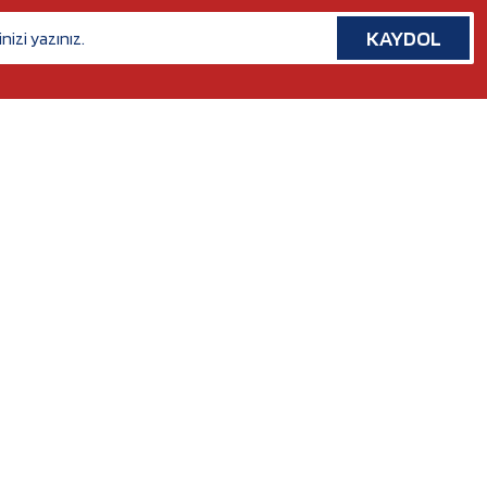
KAYDOL
İLETİŞİM
Rafet Paşa Mh. 5038 Sk. No:14/A Bornova, İZMİR
Tel. :
0554 379 53 07
Whatsapp. :
0554 379 53 07
Mail :
nilserotokurumsal@gmail.com