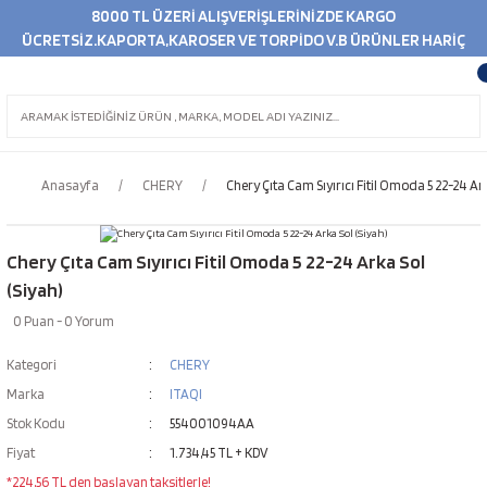
8000 TL ÜZERİ ALIŞVERİŞLERİNİZDE KARGO
ÜCRETSİZ.KAPORTA,KAROSER VE TORPİDO V.B ÜRÜNLER HARİÇ
Anasayfa
CHERY
Chery Çıta Cam Sıyırıcı Fitil Omoda 5 22-24 Ark
Chery Çıta Cam Sıyırıcı Fitil Omoda 5 22-24 Arka Sol
(Siyah)
0 Puan - 0 Yorum
Kategori
CHERY
Marka
ITAQI
Stok Kodu
554001094AA
Fiyat
1.734,45 TL + KDV
*224,56 TL den başlayan taksitlerle!