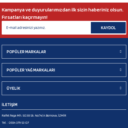
Kampanya ve duyurularımızdan ilk sizin haberiniz olsun.
Fırsatları kaçırmayın!
KAYDOL
POPÜLER MARKALAR
POPÜLER YAĞ MARKALARI
ÜYELİK
İLETİŞİM
Rafet Paşa Mh. 5038 Sk. No:14/A Bornova, İZMİR
Tel. :
0554 379 53 07