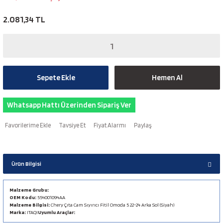
2.081,34 TL
Sepete Ekle
Hemen Al
Whatsapp Hattı Üzerinden Sipariş Ver
Tavsiye Et
Fiyat Alarmı
Paylaş
Ürün Bilgisi
Malzeme Grubu:
OEM Kodu:
554001094AA
Malzeme Bilgisi:
Chery Çıta Cam Sıyırıcı Fitil Omoda 5 22-24 Arka Sol (Siyah)
Marka:
ITAQI
Uyumlu Araçlar: