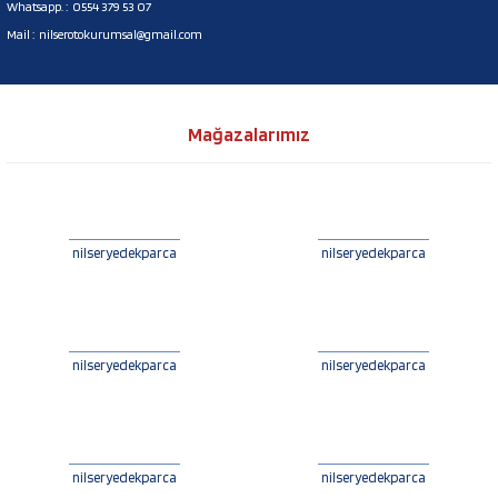
Whatsapp. :
0554 379 53 07
Mail :
nilserotokurumsal@gmail.com
Mağazalarımız
nilseryedekparca
nilseryedekparca
nilseryedekparca
nilseryedekparca
nilseryedekparca
nilseryedekparca