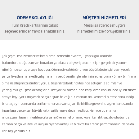
ÖDEME KOLAYLIĞI
MÜŞTERİ HİZMETLERİ
Tüm Kredi kartılarının taksit
Mesai saatleride müşteri
seçeneklerinden faydalanabilirsiniz.
hizmetlerimizle görüşebilirsiniz.
Gönder
Çok çeşitli malzemeler ve her bir malzemenin avantajlı yapısı göz önünde
bulundurulduğu zaman buradan yapılacak alışveriş aracınız için gerçek bir yatırım
niteliğinde sonuç ortaya koyuyor. Otomotiv sektörünün en büyük destekçisi olan yedek
parça fiyatları hareketli çalışmaların ve güvenilir işlemlerinin adresi olarak örnek bir firma
olma özelliğimizi sürdürüyoruz. Başarılı tedarik noktasında attığımız adımlar ve
yaptığımız çalışmalar araçlarını ihtiyacını zamanında karşılama konusunda iyi bir fırsat
ortaya koyuyor. Oto yedek parça dıştan baktığınız zaman mükemmel bir tasarıma sahip
bir araç aynı zamanda performansı ve avantajları ile birlikte güvenli ulaşım konusunda
insanlara gerçekten büyük katkı sağlamaya devam ediyor. Hem de bu markanın
muazzam tasarım kalitesi ortaya mükemmel bir araç koyarken ihtiyaç duyduğunuz
zaman parça kalitesi ve uygun fiyat avantajı ile birlikte bu aracın performansını daha da
ileri taşıyabilirsiniz.