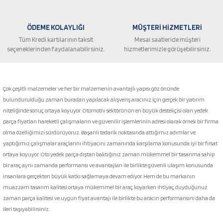
ÖDEME KOLAYLIĞI
MÜŞTERİ HİZMETLERİ
Tüm Kredi kartılarının taksit
Mesai saatleride müşteri
seçeneklerinden faydalanabilirsiniz.
hizmetlerimizle görüşebilirsiniz.
Gönder
Çok çeşitli malzemeler ve her bir malzemenin avantajlı yapısı göz önünde
bulundurulduğu zaman buradan yapılacak alışveriş aracınız için gerçek bir yatırım
niteliğinde sonuç ortaya koyuyor. Otomotiv sektörünün en büyük destekçisi olan yedek
parça fiyatları hareketli çalışmaların ve güvenilir işlemlerinin adresi olarak örnek bir firma
olma özelliğimizi sürdürüyoruz. Başarılı tedarik noktasında attığımız adımlar ve
yaptığımız çalışmalar araçlarını ihtiyacını zamanında karşılama konusunda iyi bir fırsat
ortaya koyuyor. Oto yedek parça dıştan baktığınız zaman mükemmel bir tasarıma sahip
bir araç aynı zamanda performansı ve avantajları ile birlikte güvenli ulaşım konusunda
insanlara gerçekten büyük katkı sağlamaya devam ediyor. Hem de bu markanın
muazzam tasarım kalitesi ortaya mükemmel bir araç koyarken ihtiyaç duyduğunuz
zaman parça kalitesi ve uygun fiyat avantajı ile birlikte bu aracın performansını daha da
ileri taşıyabilirsiniz.