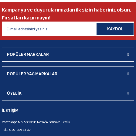
Kampanya ve duyurularımızdan ilk sizin haberiniz olsun.
Fırsatları kaçırmayın!
KAYDOL
POPÜLER MARKALAR
POPÜLER YAĞ MARKALARI
ÜYELİK
İLETİŞİM
Rafet Paşa Mh. 5038 Sk. No:14/A Bornova, İZMİR
Tel. :
0554 379 53 07