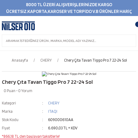
8000 TL ÜZERİ ALIŞVERİŞLERİNİZDE KARGO
ÜCRETSİZ.KAPORTA,KAROSER VE TORPİDO V.B ÜRÜNLER HARİÇ
Anasayfa
CHERY
Chery Çıta Tavan Tiggo Pro 7 22-24 Sol
Chery Çıta Tavan Tiggo Pro 7 22-24 Sol
0 Puan - 0 Yorum
Kategori
CHERY
Marka
ITAQI
Stok Kodu
609000610AA
Fiyat
6.690,03 TL + KDV
*866,18 TL den başlayan taksitlerle!