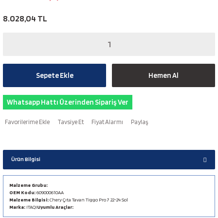
8.028,04 TL
Sepete Ekle
Hemen Al
Whatsapp Hattı Üzerinden Sipariş Ver
Tavsiye Et
Fiyat Alarmı
Paylaş
Ürün Bilgisi
Malzeme Grubu:
OEM Kodu:
609000610AA
Malzeme Bilgisi:
Chery Çıta Tavan Tiggo Pro 7 22-24 Sol
Marka:
ITAQI
Uyumlu Araçlar: