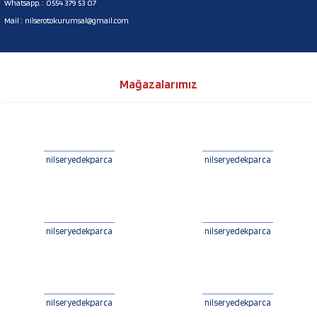
Whatsapp. :
0554 379 53 07
Mail :
nilserotokurumsal@gmail.com
Mağazalarımız
nilseryedekparca
nilseryedekparca
nilseryedekparca
nilseryedekparca
nilseryedekparca
nilseryedekparca