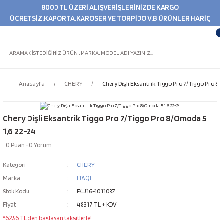
8000 TL ÜZERİ ALIŞVERİŞLERİNİZDE KARGO
ÜCRETSİZ.KAPORTA,KAROSER VE TORPİDO V.B ÜRÜNLER HARİÇ
Anasayfa
CHERY
Chery Dişli Eksantrik Tiggo Pro 7/Tiggo Pro 
Chery Dişli Eksantrik Tiggo Pro 7/Tiggo Pro 8/Omoda 5
1,6 22-24
0 Puan - 0 Yorum
Kategori
CHERY
Marka
ITAQI
Stok Kodu
F4J16-1011037
Fiyat
483,17 TL + KDV
*62,56 TL den başlayan taksitlerle!