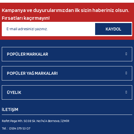
Kampanya ve duyurularımızdan ilk sizin haberiniz olsun.
Fırsatları kaçırmayın!
KAYDOL
POPÜLER MARKALAR
POPÜLER YAĞ MARKALARI
ÜYELİK
İLETİŞİM
Rafet Paşa Mh. 5038 Sk. No:14/A Bornova, İZMİR
Tel. :
0554 379 53 07