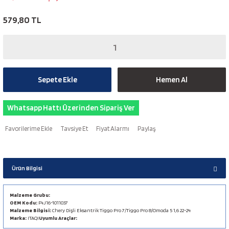
579,80 TL
Sepete Ekle
Hemen Al
Whatsapp Hattı Üzerinden Sipariş Ver
Tavsiye Et
Fiyat Alarmı
Paylaş
Ürün Bilgisi
Malzeme Grubu:
OEM Kodu:
F4J16-1011037
Malzeme Bilgisi:
Chery Dişli Eksantrik Tiggo Pro 7/Tiggo Pro 8/Omoda 5 1,6 22-24
Marka:
ITAQI
Uyumlu Araçlar: