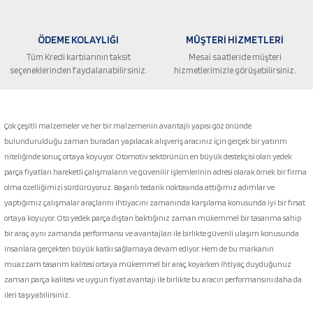
ÖDEME KOLAYLIĞI
MÜŞTERİ HİZMETLERİ
Tüm Kredi kartılarının taksit
Mesai saatleride müşteri
seçeneklerinden faydalanabilirsiniz.
hizmetlerimizle görüşebilirsiniz.
Gönder
Çok çeşitli malzemeler ve her bir malzemenin avantajlı yapısı göz önünde
bulundurulduğu zaman buradan yapılacak alışveriş aracınız için gerçek bir yatırım
niteliğinde sonuç ortaya koyuyor. Otomotiv sektörünün en büyük destekçisi olan yedek
parça fiyatları hareketli çalışmaların ve güvenilir işlemlerinin adresi olarak örnek bir firma
olma özelliğimizi sürdürüyoruz. Başarılı tedarik noktasında attığımız adımlar ve
yaptığımız çalışmalar araçlarını ihtiyacını zamanında karşılama konusunda iyi bir fırsat
ortaya koyuyor. Oto yedek parça dıştan baktığınız zaman mükemmel bir tasarıma sahip
bir araç aynı zamanda performansı ve avantajları ile birlikte güvenli ulaşım konusunda
insanlara gerçekten büyük katkı sağlamaya devam ediyor. Hem de bu markanın
muazzam tasarım kalitesi ortaya mükemmel bir araç koyarken ihtiyaç duyduğunuz
zaman parça kalitesi ve uygun fiyat avantajı ile birlikte bu aracın performansını daha da
ileri taşıyabilirsiniz.