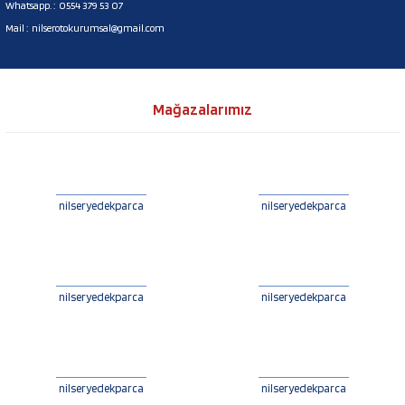
Whatsapp. :
0554 379 53 07
Mail :
nilserotokurumsal@gmail.com
Mağazalarımız
nilseryedekparca
nilseryedekparca
nilseryedekparca
nilseryedekparca
nilseryedekparca
nilseryedekparca