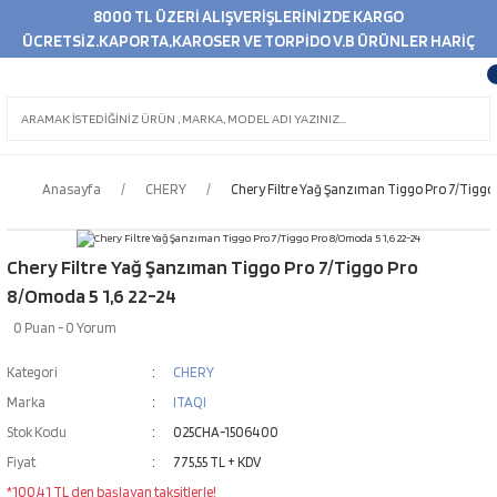
8000 TL ÜZERİ ALIŞVERİŞLERİNİZDE KARGO
ÜCRETSİZ.KAPORTA,KAROSER VE TORPİDO V.B ÜRÜNLER HARİÇ
Anasayfa
CHERY
Chery Filtre Yağ Şanzıman Tiggo Pro 7/Tiggo
Chery Filtre Yağ Şanzıman Tiggo Pro 7/Tiggo Pro
8/Omoda 5 1,6 22-24
0 Puan - 0 Yorum
Kategori
CHERY
Marka
ITAQI
Stok Kodu
025CHA-1506400
Fiyat
775,55 TL + KDV
*100,41 TL den başlayan taksitlerle!