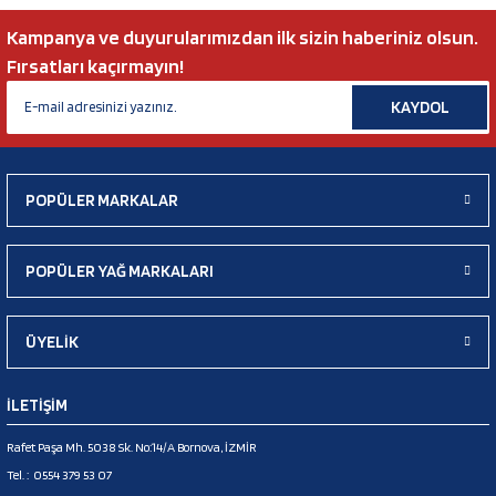
Kampanya ve duyurularımızdan ilk sizin haberiniz olsun.
Fırsatları kaçırmayın!
KAYDOL
POPÜLER MARKALAR
POPÜLER YAĞ MARKALARI
ÜYELİK
İLETİŞİM
Rafet Paşa Mh. 5038 Sk. No:14/A Bornova, İZMİR
Tel. :
0554 379 53 07