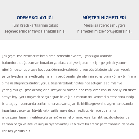
ÖDEME KOLAYLIĞI
MÜŞTERİ HİZMETLERİ
Tüm Kredi kartılarının taksit
Mesai saatleride müşteri
seçeneklerinden faydalanabilirsiniz.
hizmetlerimizle görüşebilirsiniz.
Gönder
Çok çeşitli malzemeler ve her bir malzemenin avantajlı yapısı göz önünde
bulundurulduğu zaman buradan yapılacak alışveriş aracınız için gerçek bir yatırım
niteliğinde sonuç ortaya koyuyor. Otomotiv sektörünün en büyük destekçisi olan yedek
parça fiyatları hareketli çalışmaların ve güvenilir işlemlerinin adresi olarak örnek bir firma
olma özelliğimizi sürdürüyoruz. Başarılı tedarik noktasında attığımız adımlar ve
yaptığımız çalışmalar araçlarını ihtiyacını zamanında karşılama konusunda iyi bir fırsat
ortaya koyuyor. Oto yedek parça dıştan baktığınız zaman mükemmel bir tasarıma sahip
bir araç aynı zamanda performansı ve avantajları ile birlikte güvenli ulaşım konusunda
insanlara gerçekten büyük katkı sağlamaya devam ediyor. Hem de bu markanın
muazzam tasarım kalitesi ortaya mükemmel bir araç koyarken ihtiyaç duyduğunuz
zaman parça kalitesi ve uygun fiyat avantajı ile birlikte bu aracın performansını daha da
ileri taşıyabilirsiniz.