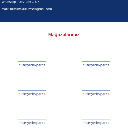
Whatsapp. :
0554 379 53 07
Mail :
nilserotokurumsal@gmail.com
Mağazalarımız
nilseryedekparca
nilseryedekparca
nilseryedekparca
nilseryedekparca
nilseryedekparca
nilseryedekparca