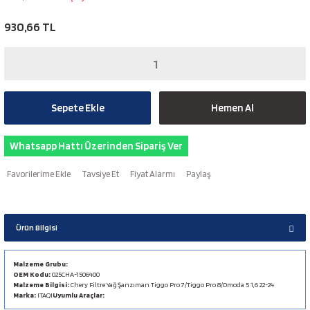
930,66 TL
Sepete Ekle
Hemen Al
Whatsapp Hattı Üzerinden Sipariş Ver
Tavsiye Et
Fiyat Alarmı
Paylaş
Ürün Bilgisi
Malzeme Grubu:
OEM Kodu:
025CHA-1506400
Malzeme Bilgisi:
Chery Filtre Yağ Şanzıman Tiggo Pro 7/Tiggo Pro 8/Omoda 5 1,6 22-24
Marka:
ITAQI
Uyumlu Araçlar: