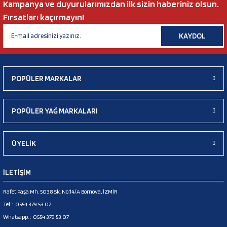
Kampanya ve duyurularımızdan ilk sizin haberiniz olsun.
Fırsatları kaçırmayın!
KAYDOL
POPÜLER MARKALAR
POPÜLER YAĞ MARKALARI
ÜYELİK
İLETİŞİM
Rafet Paşa Mh. 5038 Sk. No:14/A Bornova, İZMİR
Tel. :
0554 379 53 07
Whatsapp. :
0554 379 53 07