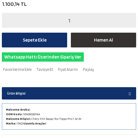
1.100,14 TL
Sepete Ekle
Hemen Al
Whatsapp Hattı Üzerinden Sipariş Ver
Tavsiye Et
Fiyat Alarmı
Paylaş
Ürün Bilgisi
Malzeme Grubu:
OEM Kodu:
554000267AA
Malzeme Bilgisi:
Chery Fitil Bagaj Toz Tiggo Pro 7 22-24
Marka:
ITAQI
Uyumlu Araçlar: