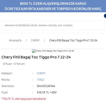
8000 TL ÜZERİ ALIŞVERİŞLERİNİZDE KARGO
ÜCRETSİZ.KAPORTA,KAROSER VE TORPİDO V.B ÜRÜNLER HARİÇ
Anasayfa
CHERY
Chery Fitil Bagaj Toz Tiggo Pro 7 22-24
Chery Fitil Bagaj Toz Tiggo Pro 7 22-24
0 Puan - 0 Yorum
Kategori
CHERY
Marka
ITAQI
Stok Kodu
554000267AA
Fiyat
916,78 TL + KDV
*118,70 TL den başlayan taksitlerle!