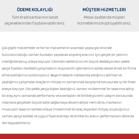
ÖDEME KOLAYLIĞI
MÜŞTERİ HİZMETLERİ
Tüm Kredi kartılarının taksit
Mesai saatleride müşteri
seçeneklerinden faydalanabilirsiniz.
hizmetlerimizle görüşebilirsiniz.
Gönder
Çok çeşitli malzemeler ve her bir malzemenin avantajlı yapısı göz önünde
bulundurulduğu zaman buradan yapılacak alışveriş aracınız için gerçek bir yatırım
niteliğinde sonuç ortaya koyuyor. Otomotiv sektörünün en büyük destekçisi olan yedek
parça fiyatları hareketli çalışmaların ve güvenilir işlemlerinin adresi olarak örnek bir firma
olma özelliğimizi sürdürüyoruz. Başarılı tedarik noktasında attığımız adımlar ve
yaptığımız çalışmalar araçlarını ihtiyacını zamanında karşılama konusunda iyi bir fırsat
ortaya koyuyor. Oto yedek parça dıştan baktığınız zaman mükemmel bir tasarıma sahip
bir araç aynı zamanda performansı ve avantajları ile birlikte güvenli ulaşım konusunda
insanlara gerçekten büyük katkı sağlamaya devam ediyor. Hem de bu markanın
muazzam tasarım kalitesi ortaya mükemmel bir araç koyarken ihtiyaç duyduğunuz
zaman parça kalitesi ve uygun fiyat avantajı ile birlikte bu aracın performansını daha da
ileri taşıyabilirsiniz.