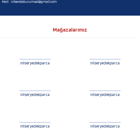
Mail :
nilserotokurumsal@gmail.com
Mağazalarımız
nilseryedekparca
nilseryedekparca
nilseryedekparca
nilseryedekparca
nilseryedekparca
nilseryedekparca