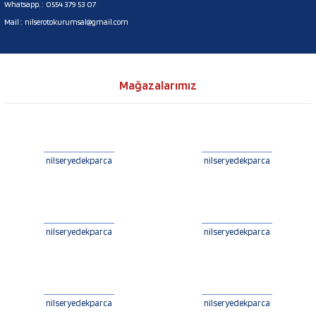
Whatsapp. :
0554 379 53 07
Mail :
nilserotokurumsal@gmail.com
Mağazalarımız
nilseryedekparca
nilseryedekparca
nilseryedekparca
nilseryedekparca
nilseryedekparca
nilseryedekparca