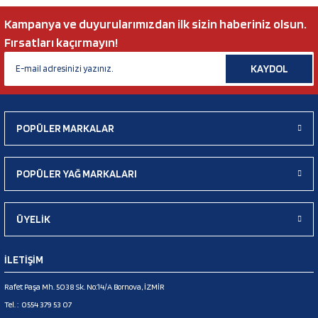
Kampanya ve duyurularımızdan ilk sizin haberiniz olsun.
Fırsatları kaçırmayın!
KAYDOL
POPÜLER MARKALAR
POPÜLER YAĞ MARKALARI
ÜYELİK
İLETİŞİM
Rafet Paşa Mh. 5038 Sk. No:14/A Bornova, İZMİR
Tel. :
0554 379 53 07