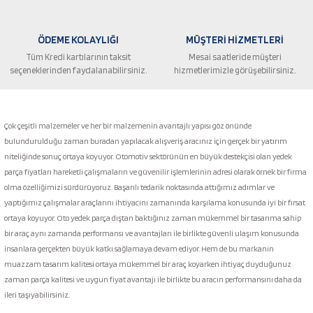
ÖDEME KOLAYLIĞI
MÜŞTERİ HİZMETLERİ
Tüm Kredi kartılarının taksit
Mesai saatleride müşteri
seçeneklerinden faydalanabilirsiniz.
hizmetlerimizle görüşebilirsiniz.
Gönder
Çok çeşitli malzemeler ve her bir malzemenin avantajlı yapısı göz önünde
bulundurulduğu zaman buradan yapılacak alışveriş aracınız için gerçek bir yatırım
niteliğinde sonuç ortaya koyuyor. Otomotiv sektörünün en büyük destekçisi olan yedek
parça fiyatları hareketli çalışmaların ve güvenilir işlemlerinin adresi olarak örnek bir firma
olma özelliğimizi sürdürüyoruz. Başarılı tedarik noktasında attığımız adımlar ve
yaptığımız çalışmalar araçlarını ihtiyacını zamanında karşılama konusunda iyi bir fırsat
ortaya koyuyor. Oto yedek parça dıştan baktığınız zaman mükemmel bir tasarıma sahip
bir araç aynı zamanda performansı ve avantajları ile birlikte güvenli ulaşım konusunda
insanlara gerçekten büyük katkı sağlamaya devam ediyor. Hem de bu markanın
muazzam tasarım kalitesi ortaya mükemmel bir araç koyarken ihtiyaç duyduğunuz
zaman parça kalitesi ve uygun fiyat avantajı ile birlikte bu aracın performansını daha da
ileri taşıyabilirsiniz.