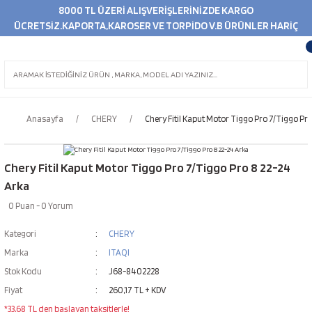
8000 TL ÜZERİ ALIŞVERİŞLERİNİZDE KARGO
ÜCRETSİZ.KAPORTA,KAROSER VE TORPİDO V.B ÜRÜNLER HARİÇ
Anasayfa
CHERY
Chery Fitil Kaput Motor Tiggo Pro 7/Tiggo Pr
Chery Fitil Kaput Motor Tiggo Pro 7/Tiggo Pro 8 22-24
Arka
0 Puan - 0 Yorum
Kategori
CHERY
Marka
ITAQI
Stok Kodu
J68-8402228
Fiyat
260,17 TL + KDV
*33,68 TL den başlayan taksitlerle!