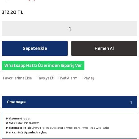
312,20 TL
Sepete Ekle
Hemen Al
Whatsapp Hattı Üzerinden Sipariş Ver
Tavsiye Et
Fiyat Alarmı
Paylaş
Ürün Bilgisi
Malzeme Grubu:
OEM Kodu:
J68-8402228
Malzeme Bilgisi:
Chery Fitil Kaput Motor Tiggo Pro 7/Tiggo Pro 8 22-24 Arka
Marka:
ITAQI
Uyumlu Araçlar: