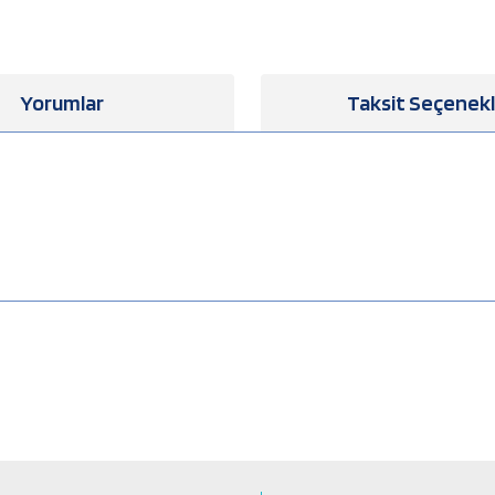
Yorumlar
Taksit Seçenekl
a yetersiz gördüğünüz noktaları öneri formunu kullanarak tarafımıza iletebilirsiniz
Bu ürüne ilk yorumu siz yapın!
Yorum Yaz