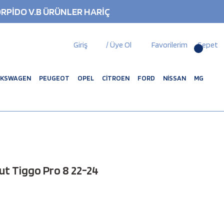
RPİDO V.B ÜRÜNLER HARİÇ
Giriş
/ Üye Ol
Favorilerim
Sepet
LKSWAGEN
PEUGEOT
OPEL
CİTROEN
FORD
NİSSAN
MG
ut Tiggo Pro 8 22-24