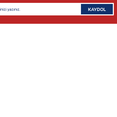
KAYDOL
İLETİŞİM
Rafet Paşa Mh. 5038 Sk. No:14/A Bornova, İZMİR
Tel. :
0554 379 53 07
Whatsapp. :
0554 379 53 07
Mail :
nilserotokurumsal@gmail.com