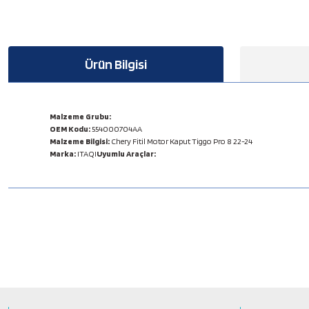
Ürün Bilgisi
Malzeme Grubu:
OEM Kodu:
554000704AA
Malzeme Bilgisi:
Chery Fitil Motor Kaput Tiggo Pro 8 22-24
Marka:
ITAQI
Uyumlu Araçlar:
Bu ürünün fiyat bilgisi, resim, ürün açıklamalarında ve diğer konulard
Görüş ve önerileriniz için teşekkür ederiz.
Ürün resmi kalitesiz, bozuk veya görüntülenemiyor.
Ürün açıklamasında eksik bilgiler bulunuyor.