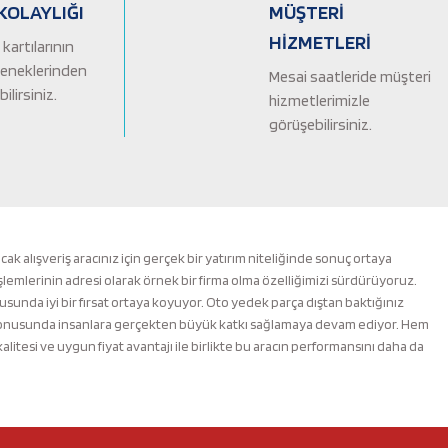
KOLAYLIĞI
MÜŞTERİ
HİZMETLERİ
kartılarının
çeneklerinden
Mesai saatleride müşteri
ilirsiniz.
hizmetlerimizle
görüşebilirsiniz.
alışveriş aracınız için gerçek bir yatırım niteliğinde sonuç ortaya
şlemlerinin adresi olarak örnek bir firma olma özelliğimizi sürdürüyoruz.
nusunda iyi bir fırsat ortaya koyuyor. Oto yedek parça dıştan baktığınız
m konusunda insanlara gerçekten büyük katkı sağlamaya devam ediyor. Hem
esi ve uygun fiyat avantajı ile birlikte bu aracın performansını daha da