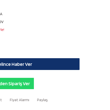
AA
KDV
le!
lince Haber Ver
en Sipariş Ver
Et
Fiyat Alarmı
Paylaş