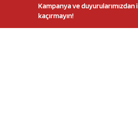
Kampanya ve duyurularımızdan ilk 
kaçırmayın!
POPÜLER MARKALAR
POPÜLER Y
Audi
Castrol Magnate
BMW
Elf Evolution Ful
Citroën
Castrol Edge Tit
Fiat
Motul 8100 Eco-
Ford
Elf Sporti TXI
Honda
Eneos Sustina
Hyundai
Uberlub Excell E