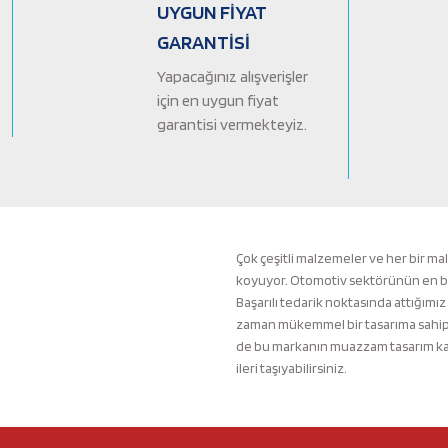
Ürün bilgilerinde hatalar bulunuyor.
UYGUN FİYAT
Ürün fiyatı diğer sitelerden daha pahalı.
GARANTİSİ
Bu ürüne benzer farklı alternatifler olmalı.
Yapacağınız alışverişler
için en uygun fiyat
garantisi vermekteyiz.
Çok çeşitli malzemeler ve her bir ma
koyuyor. Otomotiv sektörünün en büyü
Başarılı tedarik noktasında attığımız
zaman mükemmel bir tasarıma sahip b
de bu markanın muazzam tasarım kali
ileri taşıyabilirsiniz.