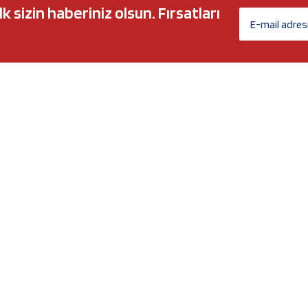
sizin haberiniz olsun. Fırsatları
AĞ MARKALARI
ÜYELİK
c 5w30
Biz Kimiz?
l-Tech
İletişim Formu
anium
İletişim Bilgileri
Nergy
Yeni Üyelik
Üye Girişi
Şifremi Unuttum
xtreme
Havale Bildirim Formu