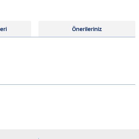
eri
Önerileriniz
.