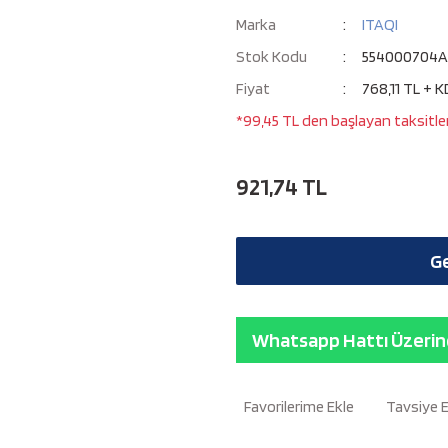
Marka
ITAQI
Stok Kodu
554000704
Fiyat
768,11 TL + 
*99,45 TL den başlayan taksitler
921,74 TL
Ge
Whatsapp Hattı Üzerind
Tavsiye 