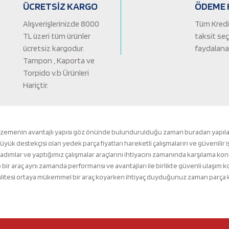
ÜCRETSİZ KARGO
ÖDEME 
Alışverişlerinizde 8000
Tüm Kredi 
TL üzeri tüm ürünler
taksit se
ücretsiz kargodur.
faydalanab
Tampon , Kaporta ve
Torpido v.b Ürünleri
Hariçtir.
Gönder
lzemenin avantajlı yapısı göz önünde bulundurulduğu zaman buradan yapılacak 
k destekçisi olan yedek parça fiyatları hareketli çalışmaların ve güvenilir i
 adımlar ve yaptığımız çalışmalar araçlarını ihtiyacını zamanında karşılama ko
ir araç aynı zamanda performansı ve avantajları ile birlikte güvenli ulaşı
tesi ortaya mükemmel bir araç koyarken ihtiyaç duyduğunuz zaman parça kalit