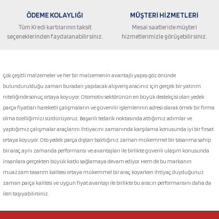
ÖDEME KOLAYLIĞI
MÜŞTERİ HİZMETLERİ
Tüm Kredi kartılarının taksit
Mesai saatleride müşteri
seçeneklerinden faydalanabilirsiniz.
hizmetlerimizle görüşebilirsiniz.
Gönder
Çok çeşitli malzemeler ve her bir malzemenin avantajlı yapısı göz önünde
bulundurulduğu zaman buradan yapılacak alışveriş aracınız için gerçek bir yatırım
niteliğinde sonuç ortaya koyuyor. Otomotiv sektörünün en büyük destekçisi olan yedek
parça fiyatları hareketli çalışmaların ve güvenilir işlemlerinin adresi olarak örnek bir firma
olma özelliğimizi sürdürüyoruz. Başarılı tedarik noktasında attığımız adımlar ve
yaptığımız çalışmalar araçlarını ihtiyacını zamanında karşılama konusunda iyi bir fırsat
ortaya koyuyor. Oto yedek parça dıştan baktığınız zaman mükemmel bir tasarıma sahip
bir araç aynı zamanda performansı ve avantajları ile birlikte güvenli ulaşım konusunda
insanlara gerçekten büyük katkı sağlamaya devam ediyor. Hem de bu markanın
muazzam tasarım kalitesi ortaya mükemmel bir araç koyarken ihtiyaç duyduğunuz
zaman parça kalitesi ve uygun fiyat avantajı ile birlikte bu aracın performansını daha da
ileri taşıyabilirsiniz.