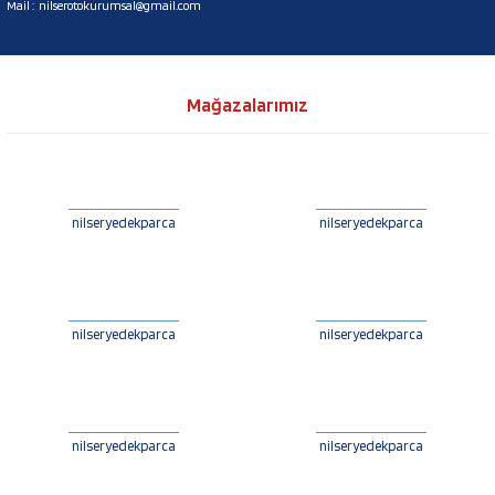
Mail :
nilserotokurumsal@gmail.com
Mağazalarımız
nilseryedekparca
nilseryedekparca
nilseryedekparca
nilseryedekparca
nilseryedekparca
nilseryedekparca