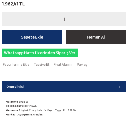
1.962,41 TL
Sepete Ekle
Hemen Al
Whatsapp Hattı Üzerinden Sipariş Ver
Tavsiye Et
Fiyat Alarmı
Paylaş
Ürün Bilgisi
Malzeme Grubu:
OEM Kodu:
403001732AA
Malzeme Bilgisi:
Chery İzalatör Kaput Tiggo Pro 7 22-24
Marka:
ITAQI
Uyumlu Araçlar: