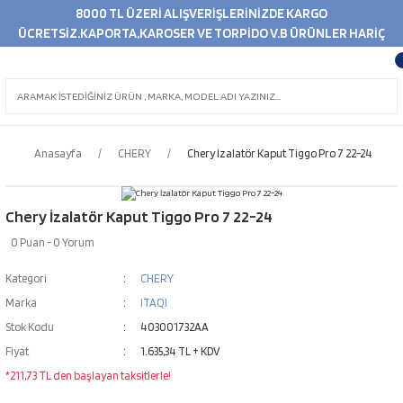
8000 TL ÜZERİ ALIŞVERİŞLERİNİZDE KARGO
ÜCRETSİZ.KAPORTA,KAROSER VE TORPİDO V.B ÜRÜNLER HARİÇ
Anasayfa
CHERY
Chery İzalatör Kaput Tiggo Pro 7 22-24
Chery İzalatör Kaput Tiggo Pro 7 22-24
0 Puan - 0 Yorum
Kategori
CHERY
Marka
ITAQI
Stok Kodu
403001732AA
Fiyat
1.635,34 TL + KDV
*211,73 TL den başlayan taksitlerle!