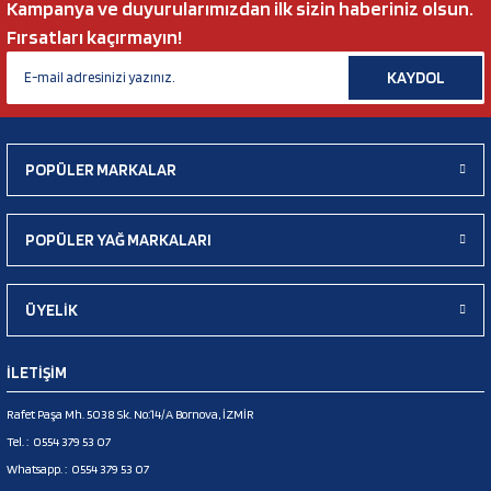
Kampanya ve duyurularımızdan ilk sizin haberiniz olsun.
Fırsatları kaçırmayın!
KAYDOL
POPÜLER MARKALAR
POPÜLER YAĞ MARKALARI
ÜYELİK
İLETİŞİM
Rafet Paşa Mh. 5038 Sk. No:14/A Bornova, İZMİR
Tel. :
0554 379 53 07
Whatsapp. :
0554 379 53 07