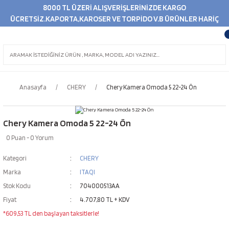
8000 TL ÜZERİ ALIŞVERİŞLERİNİZDE KARGO
ÜCRETSİZ.KAPORTA,KAROSER VE TORPİDO V.B ÜRÜNLER HARİÇ
Anasayfa
CHERY
Chery Kamera Omoda 5 22-24 Ön
Chery Kamera Omoda 5 22-24 Ön
0 Puan - 0 Yorum
Kategori
CHERY
Marka
ITAQI
Stok Kodu
704000513AA
Fiyat
4.707,80 TL + KDV
*609,53 TL den başlayan taksitlerle!