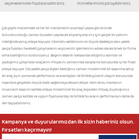
seçeneklerinden faydalanabilirsiniz.
hizmetlerimizle görüşebilirsiniz.
Gönder
Çok çeşitli malzemeler ve her bir malzemenin avantajlı yapısı göz önünde
bulundurulduğu zaman buradan yapılacak alışveriş aracınız için gerçek bir yatırım
niteliğinde sonuç ortaya koyuyor. Otomotiv sektörünün en büyük destekçisi olan yedek
parça fiyatları hareketli çalışmaların ve güvenilir işlemlerinin adresi olarak örnek bir firma
olma özelliğimizi sürdürüyoruz. Başarılı tedarik noktasında attığımız adımlar ve
yaptığımız çalışmalar araçlarını ihtiyacını zamanında karşılama konusunda iyi bir fırsat
ortaya koyuyor. Oto yedek parça dıştan baktığınız zaman mükemmel bir tasarıma sahip
bir araç aynı zamanda performansı ve avantajları ile birlikte güvenli ulaşım konusunda
insanlara gerçekten büyük katkı sağlamaya devam ediyor. Hem de bu markanın
muazzam tasarım kalitesi ortaya mükemmel bir araç koyarken ihtiyaç duyduğunuz
zaman parça kalitesi ve uygun fiyat avantajı ile birlikte bu aracın performansını daha da
ileri taşıyabilirsiniz.
Kampanya ve duyurularımızdan ilk sizin haberiniz olsun.
Fırsatları kaçırmayın!