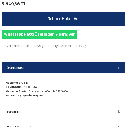
5.649,36 TL
Gelince Haber Ver
Whatsapp Hattı Üzerinden Sipariş Ver
Tavsiye Et
Fiyat Alarmı
Paylaş
Ürün Bilgisi
Malzeme Grubu:
OEM Kodu:
704000513AA
Malzeme Bilgisi:
Chery Kamera Omoda 5 22-24 Ön
Marka:
ITAQI
Uyumlu Araçlar:
Yorumlar