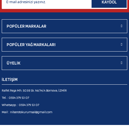
KAYDOL
POPÜLER MARKALAR
POPÜLER YAĞ MARKALARI
ÜYELİK
İLETİŞİM
Rafet Paşa Mh. 5038 Sk. No:14/A Bornova, İZMİR
Tel. :
0554 379 53 07
Whatsapp. :
0554 379 53 07
Mail :
nilserotokurumsal@gmail.com