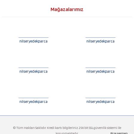
Mağazalarımız
nilseryedekparca
nilseryedekparca
nilseryedekparca
nilseryedekparca
nilseryedekparca
nilseryedekparca
© Tüm Hakları Saklıdır. Kredi kartı bilgileriniz 256 bit SSLgüvenlik sistemi ile
korunmaktadır.
Bize Hemen