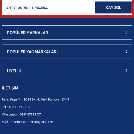
KAYDOL
POPÜLER MARKALAR
POPÜLER YAĞ MARKALARI
ÜYELİK
İLETİŞİM
Rafet Paşa Mh. 5038 Sk. No:14/A Bornova, İZMİR
Tel. :
0554 379 53 07
Whatsapp. :
0554 379 53 07
Mail :
nilserotokurumsal@gmail.com