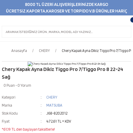
8000 TL ÜZERİ ALIŞVERİŞLERİNİZDE KARGO
ÜCRETSİZ.KAPORTA,KAROSER VE TORPİDO V.B ÜRÜNLER HARİÇ
Anasayfa
CHERY
Chery Kapak Ayna Dikiz Tiggo Pro 7/Tiggo Pr
Chery Kapak Ayna Dikiz Tiggo Pro 7/Tiggo Pro 8 22-24
Sağ
0 Puan - 0 Yorum
Kategori
CHERY
Marka
MATSUBA
Stok Kodu
J68-8202012
Fiyat
472,61 TL + KDV
*61,19 TL den başlayan taksitlerle!