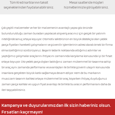
Tüm Kredi kartılarının taksit
Mesai saatleride müşteri
seçeneklerinden faydalanabilirsiniz.
hizmetlerimizle görüşebilirsiniz.
Gönder
Çok çeşitli malzemeler ve her bir malzemenin avantajlı yapısı göz önünde
bulundurulduğu zaman buradan yapılacak alışveriş aracınız için gerçek bir yatırım
niteliğinde sonuç ortaya koyuyor. Otomotiv sektörünün en büyük destekçisi olan yedek
parça fiyatları hareketli çalışmaların ve güvenilir işlemlerinin adresi olarak örnek bir firma
olma özelliğimizi sürdürüyoruz. Başarılı tedarik noktasında attığımız adımlar ve
yaptığımız çalışmalar araçlarını ihtiyacını zamanında karşılama konusunda iyi bir fırsat
ortaya koyuyor. Oto yedek parça dıştan baktığınız zaman mükemmel bir tasarıma sahip
bir araç aynı zamanda performansı ve avantajları ile birlikte güvenli ulaşım konusunda
insanlara gerçekten büyük katkı sağlamaya devam ediyor. Hem de bu markanın
muazzam tasarım kalitesi ortaya mükemmel bir araç koyarken ihtiyaç duyduğunuz
zaman parça kalitesi ve uygun fiyat avantajı ile birlikte bu aracın performansını daha da
ileri taşıyabilirsiniz.
Kampanya ve duyurularımızdan ilk sizin haberiniz olsun.
Fırsatları kaçırmayın!