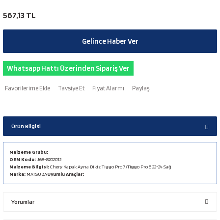
567,13 TL
Gelince Haber Ver
Whatsapp Hattı Üzerinden Sipariş Ver
Tavsiye Et
Fiyat Alarmı
Paylaş
Ürün Bilgisi
Malzeme Grubu:
OEM Kodu:
J68-8202012
Malzeme Bilgisi:
Chery Kapak Ayna Dikiz Tiggo Pro 7/Tiggo Pro 8 22-24 Sağ
Marka:
MATSUBA
Uyumlu Araçlar:
Yorumlar