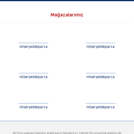
Mağazalarımız
nilseryedekparca
nilseryedekparca
nilseryedekparca
nilseryedekparca
nilseryedekparca
nilseryedekparca
© Tüm Hakları Saklıdır. Kredi kartı bilgileriniz 256 bit SSLgüvenlik sistemi ile