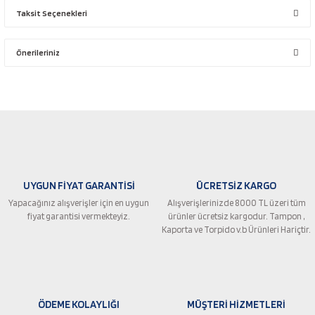
Taksit Seçenekleri
Bu ürüne ilk yorumu siz yapın!
Önerileriniz
Yorum Yaz
Bu ürünün fiyat bilgisi, resim, ürün açıklamalarında ve diğer konularda
yetersiz gördüğünüz noktaları öneri formunu kullanarak tarafımıza
iletebilirsiniz.
Görüş ve önerileriniz için teşekkür ederiz.
Ürün resmi kalitesiz, bozuk veya görüntülenemiyor.
UYGUN FİYAT GARANTİSİ
ÜCRETSİZ KARGO
Ürün açıklamasında eksik bilgiler bulunuyor.
Yapacağınız alışverişler için en uygun
Alışverişlerinizde 8000 TL üzeri tüm
Ürün bilgilerinde hatalar bulunuyor.
fiyat garantisi vermekteyiz.
ürünler ücretsiz kargodur. Tampon ,
Ürün fiyatı diğer sitelerden daha pahalı.
Kaporta ve Torpido v.b Ürünleri Hariçtir.
Bu ürüne benzer farklı alternatifler olmalı.
ÖDEME KOLAYLIĞI
MÜŞTERİ HİZMETLERİ