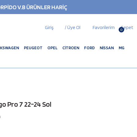
RPİDO V.B ÜRÜNLER HARİÇ
Giriş
/ Üye Ol
Favorilerim
Sepet
0
LKSWAGEN
PEUGEOT
OPEL
CİTROEN
FORD
NİSSAN
MG
go Pro 7 22-24 Sol
m