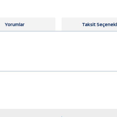
Yorumlar
Taksit Seçenekl
a yetersiz gördüğünüz noktaları öneri formunu kullanarak tarafımıza iletebilirsiniz
Bu ürüne ilk yorumu siz yapın!
Yorum Yaz