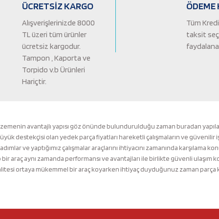
ÜCRETSİZ KARGO
ÖDEME 
Alışverişlerinizde 8000
Tüm Kredi 
TL üzeri tüm ürünler
taksit se
ücretsiz kargodur.
faydalanab
Tampon , Kaporta ve
Torpido v.b Ürünleri
Hariçtir.
Gönder
lzemenin avantajlı yapısı göz önünde bulundurulduğu zaman buradan yapılacak 
k destekçisi olan yedek parça fiyatları hareketli çalışmaların ve güvenilir i
 adımlar ve yaptığımız çalışmalar araçlarını ihtiyacını zamanında karşılama ko
ir araç aynı zamanda performansı ve avantajları ile birlikte güvenli ulaşı
tesi ortaya mükemmel bir araç koyarken ihtiyaç duyduğunuz zaman parça kalit