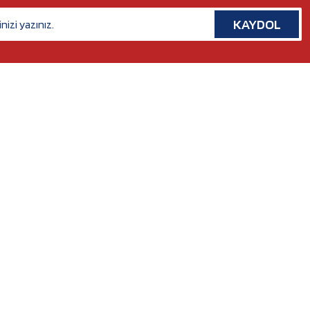
KAYDOL
İLETİŞİM
Rafet Paşa Mh. 5038 Sk. No:14/A Bornova, İZMİR
Tel. :
0554 379 53 07
Whatsapp. :
0554 379 53 07
Mail :
nilserotokurumsal@gmail.com