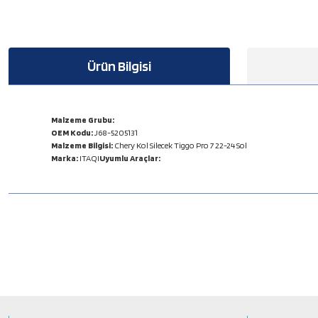
Ürün Bilgisi
Malzeme Grubu:
OEM Kodu:
J68-5205131
Malzeme Bilgisi:
Chery Kol Silecek Tiggo Pro 7 22-24 Sol
Marka:
ITAQI
Uyumlu Araçlar:
Bu ürünün fiyat bilgisi, resim, ürün açıklamalarında ve diğer konulard
Görüş ve önerileriniz için teşekkür ederiz.
Ürün resmi kalitesiz, bozuk veya görüntülenemiyor.
Ürün açıklamasında eksik bilgiler bulunuyor.