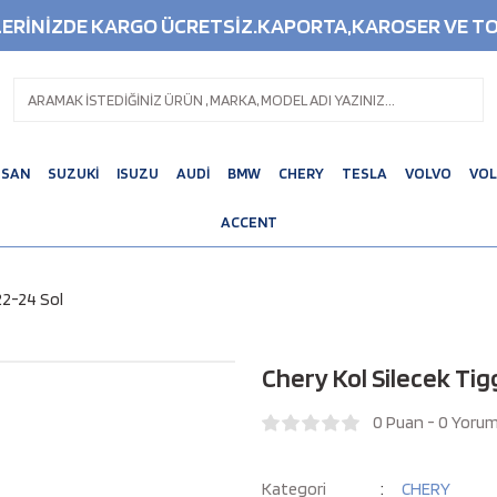
ŞLERİNİZDE KARGO ÜCRETSİZ.KAPORTA,KAROSER VE TO
SSAN
SUZUKİ
ISUZU
AUDİ
BMW
CHERY
TESLA
VOLVO
VO
ACCENT
22-24 Sol
Chery Kol Silecek Tig
0 Puan - 0 Yoru
Kategori
CHERY