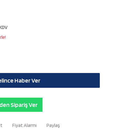
 KDV
le!
lince Haber Ver
en Sipariş Ver
Et
Fiyat Alarmı
Paylaş