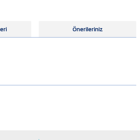
eri
Önerileriniz
.