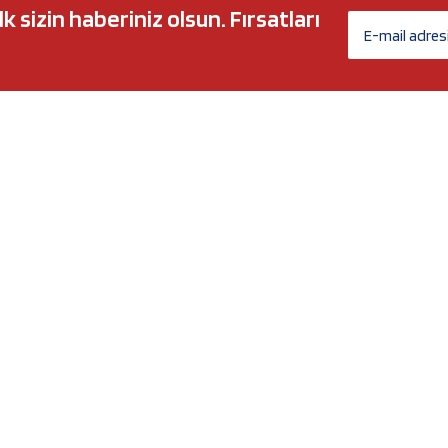
sizin haberiniz olsun. Fırsatları
AĞ MARKALARI
ÜYELİK
c 5w30
Biz Kimiz?
l-Tech
İletişim Formu
anium
İletişim Bilgileri
Nergy
Yeni Üyelik
Üye Girişi
Şifremi Unuttum
xtreme
Havale Bildirim Formu