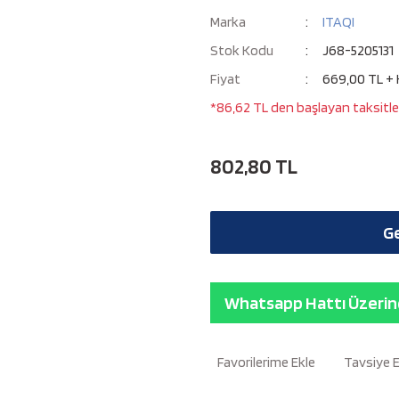
Marka
ITAQI
Stok Kodu
J68-5205131
Fiyat
669,00 TL +
*86,62 TL den başlayan taksitler
802,80 TL
Ge
Whatsapp Hattı Üzerind
Tavsiye 