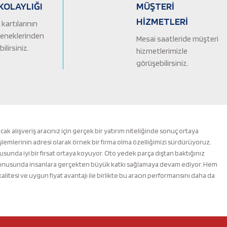
KOLAYLIĞI
MÜŞTERİ
HİZMETLERİ
kartılarının
çeneklerinden
Mesai saatleride müşteri
ilirsiniz.
hizmetlerimizle
görüşebilirsiniz.
alışveriş aracınız için gerçek bir yatırım niteliğinde sonuç ortaya
şlemlerinin adresi olarak örnek bir firma olma özelliğimizi sürdürüyoruz.
nusunda iyi bir fırsat ortaya koyuyor. Oto yedek parça dıştan baktığınız
m konusunda insanlara gerçekten büyük katkı sağlamaya devam ediyor. Hem
esi ve uygun fiyat avantajı ile birlikte bu aracın performansını daha da