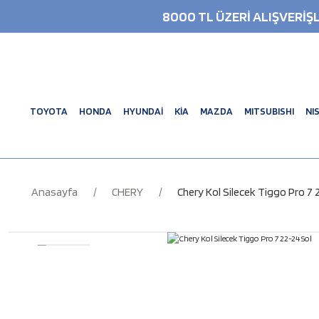
8000 TL ÜZERİ ALIŞVERİ
TOYOTA
HONDA
HYUNDAİ
KİA
MAZDA
MITSUBISHI
NI
Anasayfa
CHERY
Chery Kol Silecek Tiggo Pro 7 