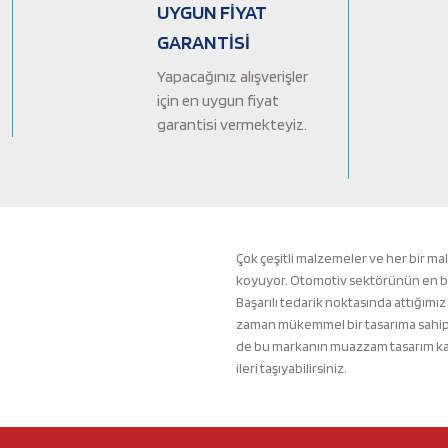
Ürün bilgilerinde hatalar bulunuyor.
UYGUN FİYAT
Ürün fiyatı diğer sitelerden daha pahalı.
GARANTİSİ
Bu ürüne benzer farklı alternatifler olmalı.
Yapacağınız alışverişler
için en uygun fiyat
garantisi vermekteyiz.
Çok çeşitli malzemeler ve her bir ma
koyuyor. Otomotiv sektörünün en büyü
Başarılı tedarik noktasında attığımız
zaman mükemmel bir tasarıma sahip b
de bu markanın muazzam tasarım kali
ileri taşıyabilirsiniz.