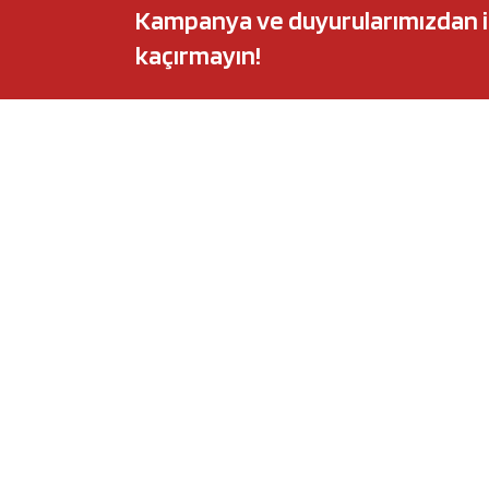
Kampanya ve duyurularımızdan ilk 
kaçırmayın!
POPÜLER MARKALAR
POPÜLER Y
Audi
Castrol Magnate
BMW
Elf Evolution Ful
Citroën
Castrol Edge Tit
Fiat
Motul 8100 Eco-
Ford
Elf Sporti TXI
Honda
Eneos Sustina
Hyundai
Uberlub Excell E