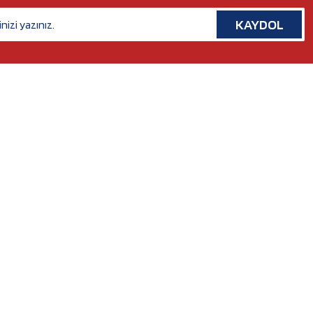
KAYDOL
İLETİŞİM
Rafet Paşa Mh. 5038 Sk. No:14/A Bornova, İZMİR
Tel. :
0554 379 53 07
Whatsapp. :
0554 379 53 07
Mail :
nilserotokurumsal@gmail.com