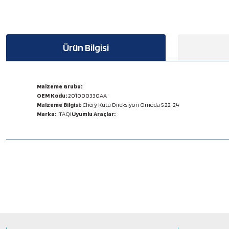
Ürün Bilgisi
Malzeme Grubu:
OEM Kodu:
201000330AA
Malzeme Bilgisi:
Chery Kutu Direksiyon Omoda 5 22-24
Marka:
ITAQI
Uyumlu Araçlar:
Bu ürünün fiyat bilgisi, resim, ürün açıklamalarında ve diğer konulard
Görüş ve önerileriniz için teşekkür ederiz.
Ürün resmi kalitesiz, bozuk veya görüntülenemiyor.
Ürün açıklamasında eksik bilgiler bulunuyor.