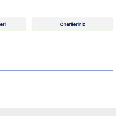
eri
Önerileriniz
.