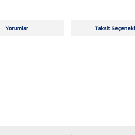
Yorumlar
Taksit Seçenekl
a yetersiz gördüğünüz noktaları öneri formunu kullanarak tarafımıza iletebilirsiniz
Bu ürüne ilk yorumu siz yapın!
Yorum Yaz