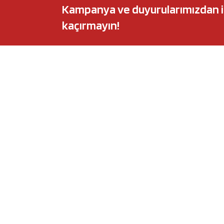
Kampanya ve duyurularımızdan ilk 
kaçırmayın!
POPÜLER MARKALAR
POPÜLER Y
Audi
Castrol Magnate
BMW
Elf Evolution Ful
Citroën
Castrol Edge Tit
Fiat
Motul 8100 Eco-
Ford
Elf Sporti TXI
Honda
Eneos Sustina
Hyundai
Uberlub Excell E