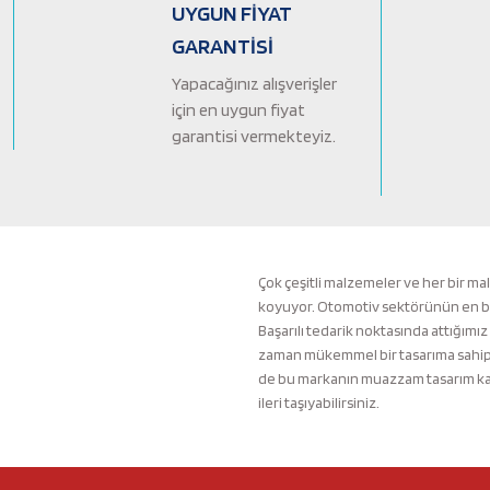
Ürün bilgilerinde hatalar bulunuyor.
UYGUN FİYAT
Ürün fiyatı diğer sitelerden daha pahalı.
GARANTİSİ
Bu ürüne benzer farklı alternatifler olmalı.
Yapacağınız alışverişler
için en uygun fiyat
garantisi vermekteyiz.
Çok çeşitli malzemeler ve her bir ma
koyuyor. Otomotiv sektörünün en büyü
Başarılı tedarik noktasında attığımız
zaman mükemmel bir tasarıma sahip b
de bu markanın muazzam tasarım kali
ileri taşıyabilirsiniz.