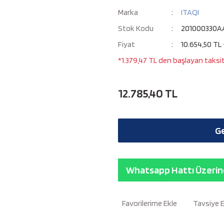
Marka
ITAQI
Stok Kodu
201000330A
Fiyat
10.654,50 TL
*1.379,47 TL den başlayan taksitl
12.785,40 TL
Ge
Whatsapp Hattı Üzerind
Tavsiye 