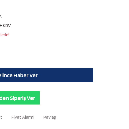
A
 + KDV
erle!
lince Haber Ver
en Sipariş Ver
Et
Fiyat Alarmı
Paylaş