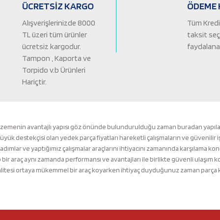
ÜCRETSİZ KARGO
ÖDEME 
Alışverişlerinizde 8000
Tüm Kredi 
TL üzeri tüm ürünler
taksit se
ücretsiz kargodur.
faydalanab
Tampon , Kaporta ve
Torpido v.b Ürünleri
Hariçtir.
Gönder
lzemenin avantajlı yapısı göz önünde bulundurulduğu zaman buradan yapılacak 
k destekçisi olan yedek parça fiyatları hareketli çalışmaların ve güvenilir i
 adımlar ve yaptığımız çalışmalar araçlarını ihtiyacını zamanında karşılama ko
ir araç aynı zamanda performansı ve avantajları ile birlikte güvenli ulaşı
tesi ortaya mükemmel bir araç koyarken ihtiyaç duyduğunuz zaman parça kalit