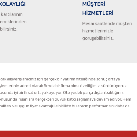
KOLAYLIĞI
MÜŞTERİ
HİZMETLERİ
kartılarının
çeneklerinden
Mesai saatleride müşteri
ilirsiniz.
hizmetlerimizle
görüşebilirsiniz.
alışveriş aracınız için gerçek bir yatırım niteliğinde sonuç ortaya
şlemlerinin adresi olarak örnek bir firma olma özelliğimizi sürdürüyoruz.
nusunda iyi bir fırsat ortaya koyuyor. Oto yedek parça dıştan baktığınız
m konusunda insanlara gerçekten büyük katkı sağlamaya devam ediyor. Hem
esi ve uygun fiyat avantajı ile birlikte bu aracın performansını daha da