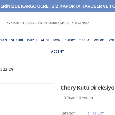
ŞLERİNİZDE KARGO ÜCRETSİZ.KAPORTA,KAROSER VE TO
SSAN
SUZUKİ
ISUZU
AUDİ
BMW
CHERY
TESLA
VOLVO
VO
ACCENT
 5 22-24
Chery Kutu Direksiy
0 Puan - 0 Yorum
Kategori
CHERY