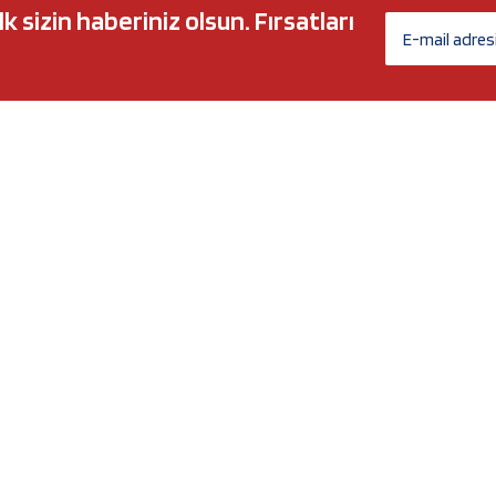
sizin haberiniz olsun. Fırsatları
AĞ MARKALARI
ÜYELİK
c 5w30
Biz Kimiz?
l-Tech
İletişim Formu
anium
İletişim Bilgileri
Nergy
Yeni Üyelik
Üye Girişi
Şifremi Unuttum
xtreme
Havale Bildirim Formu