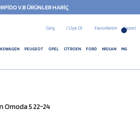
RPİDO V.B ÜRÜNLER HARİÇ
Giriş
/ Üye Ol
Favorilerim
Sepet
LKSWAGEN
PEUGEOT
OPEL
CİTROEN
FORD
NİSSAN
MG
on Omoda 5 22-24