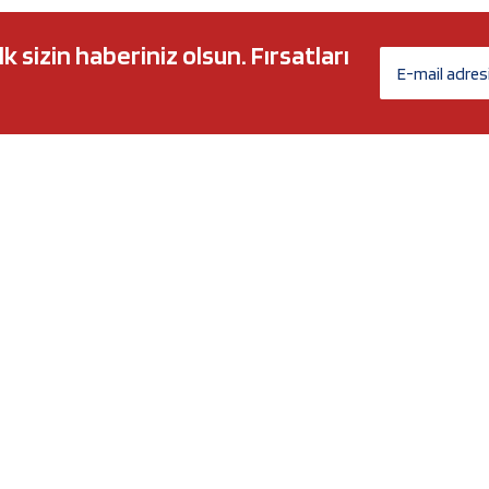
sizin haberiniz olsun. Fırsatları
AĞ MARKALARI
ÜYELİK
c 5w30
Biz Kimiz?
l-Tech
İletişim Formu
anium
İletişim Bilgileri
Nergy
Yeni Üyelik
Üye Girişi
Şifremi Unuttum