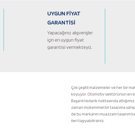
Ürün açıklamasında eksik bilgiler bulunuyor.
Ürün bilgilerinde hatalar bulunuyor.
UYGUN FİYAT
Ürün fiyatı diğer sitelerden daha pahalı.
GARANTİSİ
Bu ürüne benzer farklı alternatifler olmalı.
Yapacağınız alışverişler
için en uygun fiyat
garantisi vermekteyiz.
Çok çeşitli malzemeler ve her bir ma
koyuyor. Otomotiv sektörünün en büyü
Başarılı tedarik noktasında attığımız
zaman mükemmel bir tasarıma sahip b
de bu markanın muazzam tasarım kali
ileri taşıyabilirsiniz.