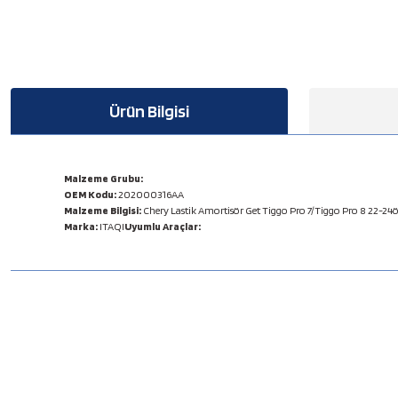
Ürün Bilgisi
Malzeme Grubu:
OEM Kodu:
202000316AA
Malzeme Bilgisi:
Chery Lastik Amortisör Get Tiggo Pro 7/Tiggo Pro 8 22-24ö
Marka:
ITAQI
Uyumlu Araçlar:
Bu ürünün fiyat bilgisi, resim, ürün açıklamalarında ve diğer konulard
Görüş ve önerileriniz için teşekkür ederiz.
Ürün resmi kalitesiz, bozuk veya görüntülenemiyor.