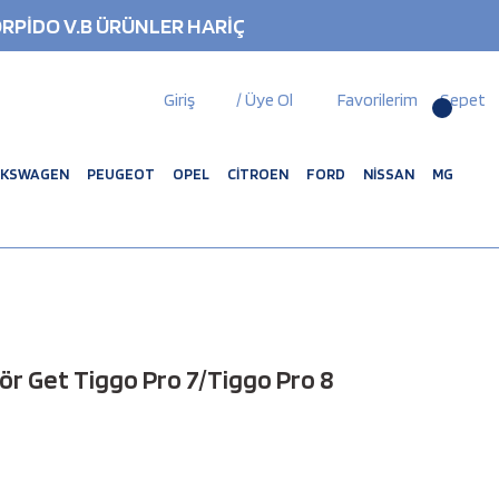
RPİDO V.B ÜRÜNLER HARİÇ
Giriş
/ Üye Ol
Favorilerim
Sepet
LKSWAGEN
PEUGEOT
OPEL
CİTROEN
FORD
NİSSAN
MG
ör Get Tiggo Pro 7/Tiggo Pro 8