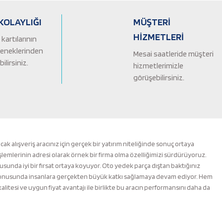
KOLAYLIĞI
MÜŞTERİ
HİZMETLERİ
kartılarının
çeneklerinden
Mesai saatleride müşteri
ilirsiniz.
hizmetlerimizle
görüşebilirsiniz.
alışveriş aracınız için gerçek bir yatırım niteliğinde sonuç ortaya
şlemlerinin adresi olarak örnek bir firma olma özelliğimizi sürdürüyoruz.
nusunda iyi bir fırsat ortaya koyuyor. Oto yedek parça dıştan baktığınız
m konusunda insanlara gerçekten büyük katkı sağlamaya devam ediyor. Hem
esi ve uygun fiyat avantajı ile birlikte bu aracın performansını daha da