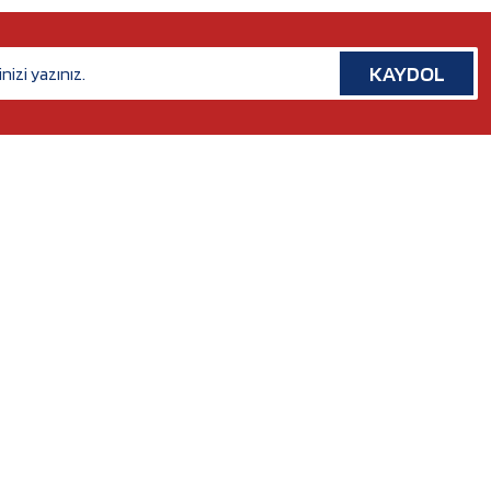
KAYDOL
İLETİŞİM
Rafet Paşa Mh. 5038 Sk. No:14/A Bornova, İZMİR
Tel. :
0554 379 53 07
Whatsapp. :
0554 379 53 07
Mail :
nilserotokurumsal@gmail.com