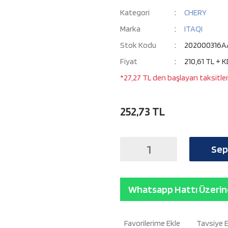
Kategori
CHERY
Marka
ITAQI
Stok Kodu
202000316A
Fiyat
210,61 TL + 
*27,27 TL den başlayan taksitler
252,73 TL
Sep
Whatsapp Hattı Üzerind
Tavsiye 