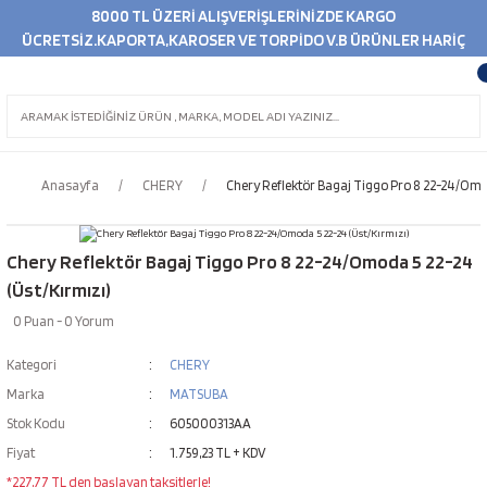
8000 TL ÜZERİ ALIŞVERİŞLERİNİZDE KARGO
ÜCRETSİZ.KAPORTA,KAROSER VE TORPİDO V.B ÜRÜNLER HARİÇ
Anasayfa
CHERY
Chery Reflektör Bagaj Tiggo Pro 8 22-24/Omod
Chery Reflektör Bagaj Tiggo Pro 8 22-24/Omoda 5 22-24
(Üst/Kırmızı)
0 Puan - 0 Yorum
Kategori
CHERY
Marka
MATSUBA
Stok Kodu
605000313AA
Fiyat
1.759,23 TL + KDV
*227,77 TL den başlayan taksitlerle!