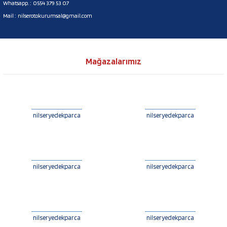
Whatsapp. :
0554 379 53 07
Mail :
nilserotokurumsal@gmail.com
Mağazalarımız
nilseryedekparca
nilseryedekparca
nilseryedekparca
nilseryedekparca
nilseryedekparca
nilseryedekparca