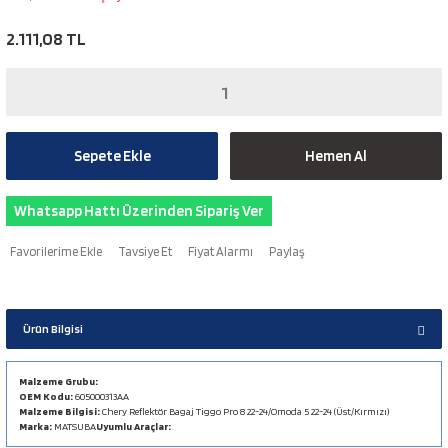
2.111,08 TL
Sepete Ekle
Hemen Al
Whatsapp Hattı Üzerinden Sipariş Ver
Tavsiye Et
Fiyat Alarmı
Paylaş
Ürün Bilgisi
Malzeme Grubu:
OEM Kodu:
605000313AA
Malzeme Bilgisi:
Chery Reflektör Bagaj Tiggo Pro 8 22-24/Omoda 5 22-24 (Üst/Kırmızı)
Marka:
MATSUBA
Uyumlu Araçlar: