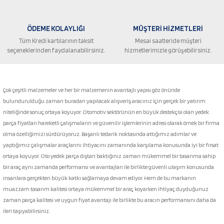
ÖDEME KOLAYLIĞI
MÜŞTERİ HİZMETLERİ
Tüm Kredi kartılarının taksit
Mesai saatleride müşteri
seçeneklerinden faydalanabilirsiniz.
hizmetlerimizle görüşebilirsiniz.
Gönder
Çok çeşitli malzemeler ve her bir malzemenin avantajlı yapısı göz önünde
bulundurulduğu zaman buradan yapılacak alışveriş aracınız için gerçek bir yatırım
niteliğinde sonuç ortaya koyuyor. Otomotiv sektörünün en büyük destekçisi olan yedek
parça fiyatları hareketli çalışmaların ve güvenilir işlemlerinin adresi olarak örnek bir firma
olma özelliğimizi sürdürüyoruz. Başarılı tedarik noktasında attığımız adımlar ve
yaptığımız çalışmalar araçlarını ihtiyacını zamanında karşılama konusunda iyi bir fırsat
ortaya koyuyor. Oto yedek parça dıştan baktığınız zaman mükemmel bir tasarıma sahip
bir araç aynı zamanda performansı ve avantajları ile birlikte güvenli ulaşım konusunda
insanlara gerçekten büyük katkı sağlamaya devam ediyor. Hem de bu markanın
muazzam tasarım kalitesi ortaya mükemmel bir araç koyarken ihtiyaç duyduğunuz
zaman parça kalitesi ve uygun fiyat avantajı ile birlikte bu aracın performansını daha da
ileri taşıyabilirsiniz.