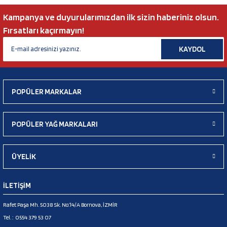
Kampanya ve duyurularımızdan ilk sizin haberiniz olsun.
Fırsatları kaçırmayın!
KAYDOL
POPÜLER MARKALAR
POPÜLER YAĞ MARKALARI
ÜYELİK
İLETİŞİM
Rafet Paşa Mh. 5038 Sk. No:14/A Bornova, İZMİR
Tel. :
0554 379 53 07