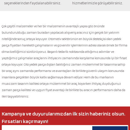
seçeneklerinden faydalanabilirsiniz.
hizmetlerimizle görüşebilirsiniz.
Gönder
Çok çeşitli malzemeler ve her bir malzemenin avantajlı yapısı göz önünde
bulundurulduğu zaman buradan yapılacak alışveriş aracınız için gerçek bir yatırım
niteliğinde sonuç ortaya koyuyor. Otomotiv sektörünün en büyük destekçisi olan yedek
parça fiyatları hareketli çalışmaların ve güvenilir işlemlerinin adresi olarak örnek bir firma
olma özelliğimizi sürdürüyoruz. Başarılı tedarik noktasında attığımız adımlar ve
yaptığımız çalışmalar araçlarını ihtiyacını zamanında karşılama konusunda iyi bir fırsat
ortaya koyuyor. Oto yedek parça dıştan baktığınız zaman mükemmel bir tasarıma sahip
bir araç aynı zamanda performansı ve avantajları ile birlikte güvenli ulaşım konusunda
insanlara gerçekten büyük katkı sağlamaya devam ediyor. Hem de bu markanın
muazzam tasarım kalitesi ortaya mükemmel bir araç koyarken ihtiyaç duyduğunuz
zaman parça kalitesi ve uygun fiyat avantajı ile birlikte bu aracın performansını daha da
ileri taşıyabilirsiniz.
Kampanya ve duyurularımızdan ilk sizin haberiniz olsun.
Fırsatları kaçırmayın!