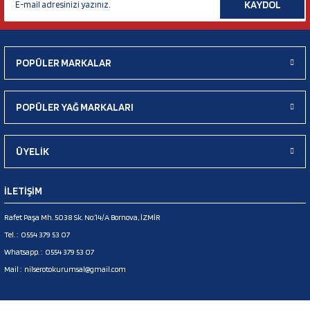
KAYDOL
POPÜLER MARKALAR
POPÜLER YAĞ MARKALARI
ÜYELİK
İLETİŞİM
Rafet Paşa Mh. 5038 Sk. No:14/A Bornova, İZMİR
Tel. :
0554 379 53 07
Whatsapp. :
0554 379 53 07
Mail :
nilserotokurumsal@gmail.com