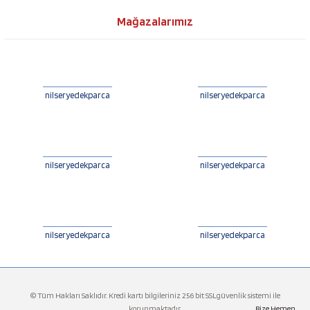
Mağazalarımız
nilseryedekparca
nilseryedekparca
nilseryedekparca
nilseryedekparca
nilseryedekparca
nilseryedekparca
© Tüm Hakları Saklıdır. Kredi kartı bilgileriniz 256 bit SSLgüvenlik sistemi ile
korunmaktadır.
Bize Hemen