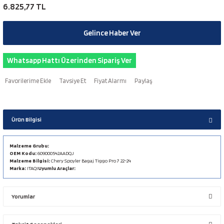
6.825,77 TL
Gelince Haber Ver
Whatsapp Hattı Üzerinden Sipariş Ver
Tavsiye Et
Fiyat Alarmı
Paylaş
Ürün Bilgisi
Malzeme Grubu:
OEM Kodu:
609000542AADQJ
Malzeme Bilgisi:
Chery Spoyler Bagaj Tiggo Pro 7 22-24
Marka:
ITAQI
Uyumlu Araçlar:
Yorumlar