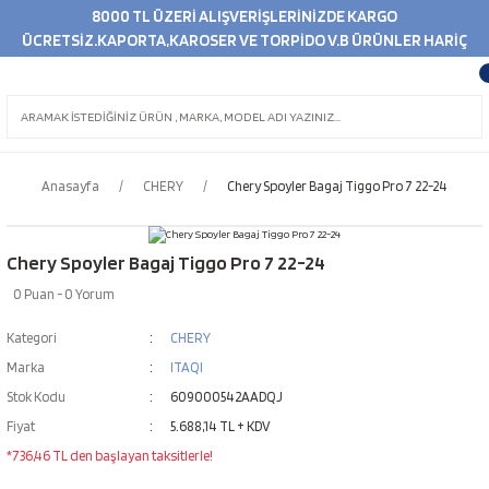
8000 TL ÜZERİ ALIŞVERİŞLERİNİZDE KARGO
ÜCRETSİZ.KAPORTA,KAROSER VE TORPİDO V.B ÜRÜNLER HARİÇ
Anasayfa
CHERY
Chery Spoyler Bagaj Tiggo Pro 7 22-24
Chery Spoyler Bagaj Tiggo Pro 7 22-24
0 Puan - 0 Yorum
Kategori
CHERY
Marka
ITAQI
Stok Kodu
609000542AADQJ
Fiyat
5.688,14 TL + KDV
*736,46 TL den başlayan taksitlerle!