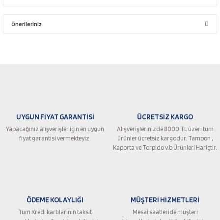
Bu ürüne ilk yorumu siz yapın!
Önerileriniz
Yorum Yaz
Bu ürünün fiyat bilgisi, resim, ürün açıklamalarında ve diğer konularda
yetersiz gördüğünüz noktaları öneri formunu kullanarak tarafımıza
iletebilirsiniz.
Görüş ve önerileriniz için teşekkür ederiz.
Ürün resmi kalitesiz, bozuk veya görüntülenemiyor.
UYGUN FİYAT GARANTİSİ
ÜCRETSİZ KARGO
Ürün açıklamasında eksik bilgiler bulunuyor.
Yapacağınız alışverişler için en uygun
Alışverişlerinizde 8000 TL üzeri tüm
Ürün bilgilerinde hatalar bulunuyor.
fiyat garantisi vermekteyiz.
ürünler ücretsiz kargodur. Tampon ,
Ürün fiyatı diğer sitelerden daha pahalı.
Kaporta ve Torpido v.b Ürünleri Hariçtir.
Bu ürüne benzer farklı alternatifler olmalı.
ÖDEME KOLAYLIĞI
MÜŞTERİ HİZMETLERİ
Tüm Kredi kartılarının taksit
Mesai saatleride müşteri