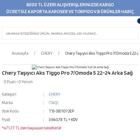
8000 TL ÜZERİ ALIŞVERİŞLERİNİZDE KARGO
ÜCRETSİZ.KAPORTA,KAROSER VE TORPİDO V.B ÜRÜNLER HARİÇ
Anasayfa
CHERY
Chery Taşıyıcı Aks Tiggo Pro 7/Omoda 5 22-2
Chery Taşıyıcı Aks Tiggo Pro 7/Omoda 5 22-24 Arka Sağ
0 Puan - 0 Yorum
Kategori
CHERY
Marka
ITAQI
Stok Kodu
T15-3301072EP
Fiyat
3.643,78 TL + KDV
*471,77 TL den başlayan taksitlerle!