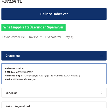
4.372,54 TL
Gelince Haber Ver
Whatsapp Hattı Üzerinden Sipariş Ver
Tavsiye Et
Fiyat Alarmı
Paylaş
Ürün Bilgisi
Malzeme Grubu:
OEM Kodu:
T15-3301072EP
Malzeme Bilgisi:
Chery Taşıyıcı Aks Tiggo Pro 7/Omoda 5 22-24 Arka Sağ
Marka:
ITAQI
Uyumlu Araçlar:
Yorumlar
Taksit Seçenekleri