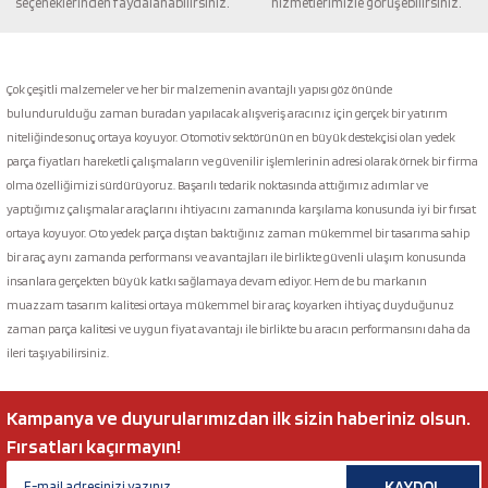
seçeneklerinden faydalanabilirsiniz.
hizmetlerimizle görüşebilirsiniz.
Gönder
Çok çeşitli malzemeler ve her bir malzemenin avantajlı yapısı göz önünde
bulundurulduğu zaman buradan yapılacak alışveriş aracınız için gerçek bir yatırım
niteliğinde sonuç ortaya koyuyor. Otomotiv sektörünün en büyük destekçisi olan yedek
parça fiyatları hareketli çalışmaların ve güvenilir işlemlerinin adresi olarak örnek bir firma
olma özelliğimizi sürdürüyoruz. Başarılı tedarik noktasında attığımız adımlar ve
yaptığımız çalışmalar araçlarını ihtiyacını zamanında karşılama konusunda iyi bir fırsat
ortaya koyuyor. Oto yedek parça dıştan baktığınız zaman mükemmel bir tasarıma sahip
bir araç aynı zamanda performansı ve avantajları ile birlikte güvenli ulaşım konusunda
insanlara gerçekten büyük katkı sağlamaya devam ediyor. Hem de bu markanın
muazzam tasarım kalitesi ortaya mükemmel bir araç koyarken ihtiyaç duyduğunuz
zaman parça kalitesi ve uygun fiyat avantajı ile birlikte bu aracın performansını daha da
ileri taşıyabilirsiniz.
Kampanya ve duyurularımızdan ilk sizin haberiniz olsun.
Fırsatları kaçırmayın!
KAYDOL