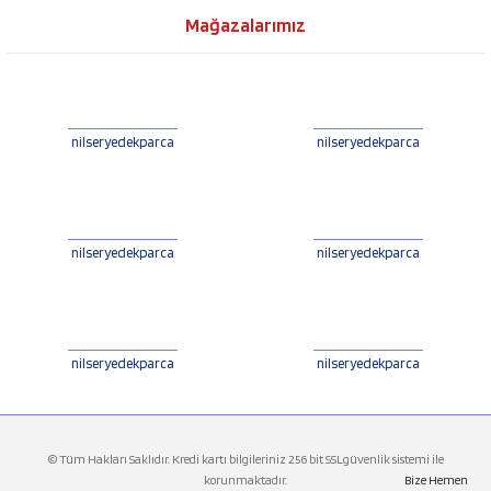
Mağazalarımız
nilseryedekparca
nilseryedekparca
nilseryedekparca
nilseryedekparca
nilseryedekparca
nilseryedekparca
© Tüm Hakları Saklıdır. Kredi kartı bilgileriniz 256 bit SSLgüvenlik sistemi ile
korunmaktadır.
Bize Hemen