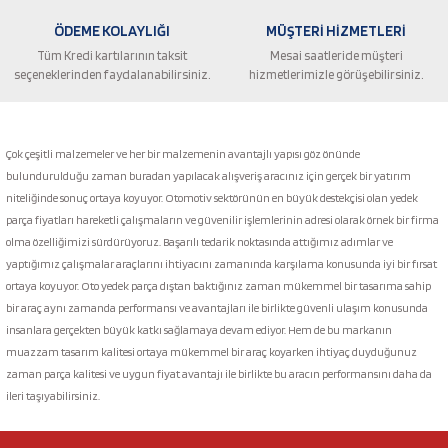
ÖDEME KOLAYLIĞI
MÜŞTERİ HİZMETLERİ
Tüm Kredi kartılarının taksit
Mesai saatleride müşteri
seçeneklerinden faydalanabilirsiniz.
hizmetlerimizle görüşebilirsiniz.
Gönder
Çok çeşitli malzemeler ve her bir malzemenin avantajlı yapısı göz önünde
bulundurulduğu zaman buradan yapılacak alışveriş aracınız için gerçek bir yatırım
niteliğinde sonuç ortaya koyuyor. Otomotiv sektörünün en büyük destekçisi olan yedek
parça fiyatları hareketli çalışmaların ve güvenilir işlemlerinin adresi olarak örnek bir firma
olma özelliğimizi sürdürüyoruz. Başarılı tedarik noktasında attığımız adımlar ve
yaptığımız çalışmalar araçlarını ihtiyacını zamanında karşılama konusunda iyi bir fırsat
ortaya koyuyor. Oto yedek parça dıştan baktığınız zaman mükemmel bir tasarıma sahip
bir araç aynı zamanda performansı ve avantajları ile birlikte güvenli ulaşım konusunda
insanlara gerçekten büyük katkı sağlamaya devam ediyor. Hem de bu markanın
muazzam tasarım kalitesi ortaya mükemmel bir araç koyarken ihtiyaç duyduğunuz
zaman parça kalitesi ve uygun fiyat avantajı ile birlikte bu aracın performansını daha da
ileri taşıyabilirsiniz.