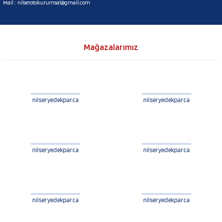
Mail :
nilserotokurumsal@gmail.com
Mağazalarımız
nilseryedekparca
nilseryedekparca
nilseryedekparca
nilseryedekparca
nilseryedekparca
nilseryedekparca