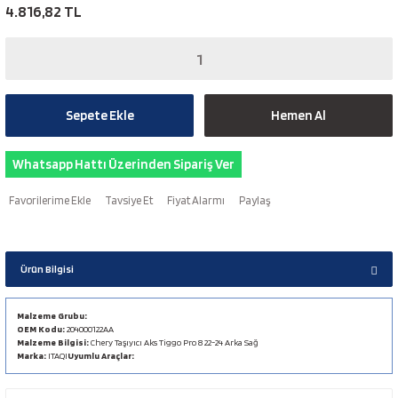
4.816,82 TL
Sepete Ekle
Hemen Al
Whatsapp Hattı Üzerinden Sipariş Ver
Tavsiye Et
Fiyat Alarmı
Paylaş
Ürün Bilgisi
Malzeme Grubu:
OEM Kodu:
204000122AA
Malzeme Bilgisi:
Chery Taşıyıcı Aks Tiggo Pro 8 22-24 Arka Sağ
Marka:
ITAQI
Uyumlu Araçlar: