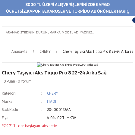
8000 TL ÜZERİ ALIŞVERİŞLERİNİZDE KARGO
ÜCRETSİZ.KAPORTA,KAROSER VE TORPİDO V.B ÜRÜNLER HARİÇ
Anasayfa
CHERY
Chery Taşıyıcı Aks Tiggo Pro 8 22-24 Arka Sa
Chery Taşıyıcı Aks Tiggo Pro 8 22-24 Arka Sağ
0 Puan - 0 Yorum
Kategori
CHERY
Marka
ITAQI
Stok Kodu
204000122AA
Fiyat
4.014,02 TL + KDV
*519,71 TL den başlayan taksitlerle!