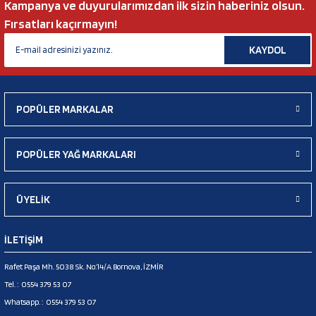
Kampanya ve duyurularımızdan ilk sizin haberiniz olsun.
Fırsatları kaçırmayın!
KAYDOL
POPÜLER MARKALAR
POPÜLER YAĞ MARKALARI
ÜYELİK
İLETİŞİM
Rafet Paşa Mh. 5038 Sk. No:14/A Bornova, İZMİR
Tel. :
0554 379 53 07
Whatsapp. :
0554 379 53 07