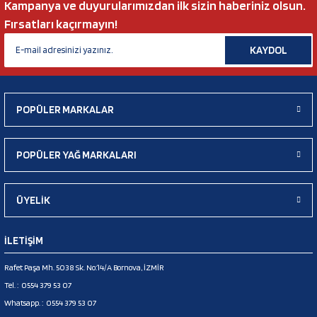
Kampanya ve duyurularımızdan ilk sizin haberiniz olsun.
Fırsatları kaçırmayın!
KAYDOL
POPÜLER MARKALAR
POPÜLER YAĞ MARKALARI
ÜYELİK
İLETİŞİM
Rafet Paşa Mh. 5038 Sk. No:14/A Bornova, İZMİR
Tel. :
0554 379 53 07
Whatsapp. :
0554 379 53 07