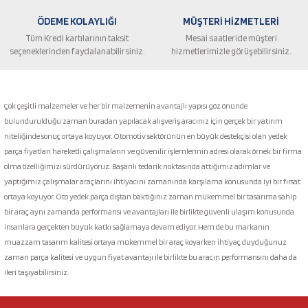
ÖDEME KOLAYLIĞI
MÜŞTERİ HİZMETLERİ
Tüm Kredi kartılarının taksit
Mesai saatleride müşteri
seçeneklerinden faydalanabilirsiniz.
hizmetlerimizle görüşebilirsiniz.
Gönder
Çok çeşitli malzemeler ve her bir malzemenin avantajlı yapısı göz önünde
bulundurulduğu zaman buradan yapılacak alışveriş aracınız için gerçek bir yatırım
niteliğinde sonuç ortaya koyuyor. Otomotiv sektörünün en büyük destekçisi olan yedek
parça fiyatları hareketli çalışmaların ve güvenilir işlemlerinin adresi olarak örnek bir firma
olma özelliğimizi sürdürüyoruz. Başarılı tedarik noktasında attığımız adımlar ve
yaptığımız çalışmalar araçlarını ihtiyacını zamanında karşılama konusunda iyi bir fırsat
ortaya koyuyor. Oto yedek parça dıştan baktığınız zaman mükemmel bir tasarıma sahip
bir araç aynı zamanda performansı ve avantajları ile birlikte güvenli ulaşım konusunda
insanlara gerçekten büyük katkı sağlamaya devam ediyor. Hem de bu markanın
muazzam tasarım kalitesi ortaya mükemmel bir araç koyarken ihtiyaç duyduğunuz
zaman parça kalitesi ve uygun fiyat avantajı ile birlikte bu aracın performansını daha da
ileri taşıyabilirsiniz.