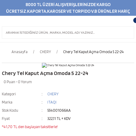
8000 TL ÜZERİ ALIŞVERİŞLERİNİZDE KARGO
ÜCRETSİZ.KAPORTA,KAROSER VE TORPİDO V.B ÜRÜNLER HARİÇ
Anasayfa
CHERY
Chery Tel Kaput Açma Omoda 5 22-24
Chery Tel Kaput Açma Omoda 5 22-24
0 Puan - 0 Yorum
Kategori
CHERY
Marka
ITAQI
Stok Kodu
554001066AA
Fiyat
322,11 TL + KDV
*41,70 TL den başlayan taksitlerle!