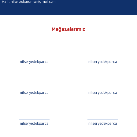
Mail :
nilserotokurumsal@gmail.com
Mağazalarımız
nilseryedekparca
nilseryedekparca
nilseryedekparca
nilseryedekparca
nilseryedekparca
nilseryedekparca