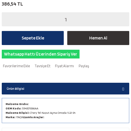
386,54 TL
Sepete Ekle
Hemen Al
Whatsapp Hattı Üzerinden Sipariş Ver
Tavsiye Et
Fiyat Alarmı
Paylaş
Ürün Bilgisi
Malzeme Grubu:
OEM Kodu:
554001066AA
Malzeme Bilgisi:
Chery Tel Kaput Açma Omoda 5 22-24
Marka:
ITAQI
Uyumlu Araçlar: