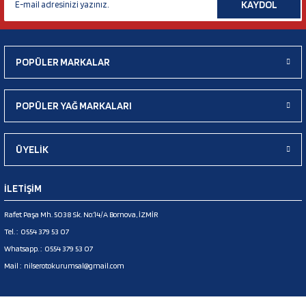
KAYDOL
POPÜLER MARKALAR
POPÜLER YAĞ MARKALARI
ÜYELİK
İLETİŞİM
Rafet Paşa Mh. 5038 Sk. No:14/A Bornova, İZMİR
Tel. :
0554 379 53 07
Whatsapp. :
0554 379 53 07
Mail :
nilserotokurumsal@gmail.com