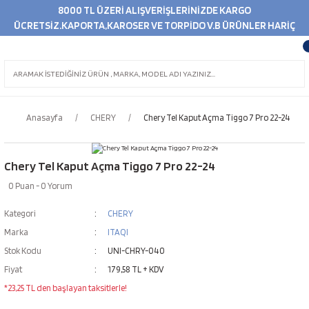
8000 TL ÜZERİ ALIŞVERİŞLERİNİZDE KARGO
ÜCRETSİZ.KAPORTA,KAROSER VE TORPİDO V.B ÜRÜNLER HARİÇ
Anasayfa
CHERY
Chery Tel Kaput Açma Tiggo 7 Pro 22-24
Chery Tel Kaput Açma Tiggo 7 Pro 22-24
0 Puan - 0 Yorum
Kategori
CHERY
Marka
ITAQI
Stok Kodu
UNI-CHRY-040
Fiyat
179,58 TL + KDV
*23,25 TL den başlayan taksitlerle!