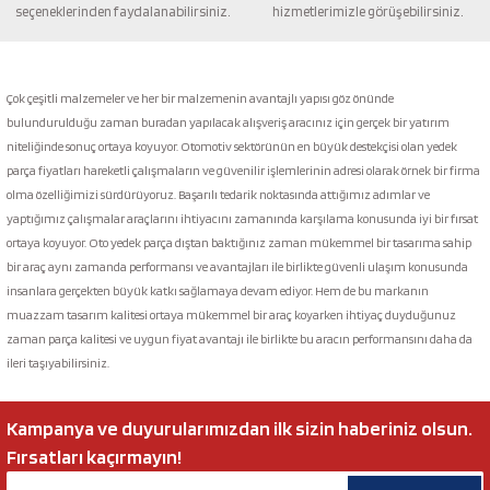
seçeneklerinden faydalanabilirsiniz.
hizmetlerimizle görüşebilirsiniz.
Gönder
Çok çeşitli malzemeler ve her bir malzemenin avantajlı yapısı göz önünde
bulundurulduğu zaman buradan yapılacak alışveriş aracınız için gerçek bir yatırım
niteliğinde sonuç ortaya koyuyor. Otomotiv sektörünün en büyük destekçisi olan yedek
parça fiyatları hareketli çalışmaların ve güvenilir işlemlerinin adresi olarak örnek bir firma
olma özelliğimizi sürdürüyoruz. Başarılı tedarik noktasında attığımız adımlar ve
yaptığımız çalışmalar araçlarını ihtiyacını zamanında karşılama konusunda iyi bir fırsat
ortaya koyuyor. Oto yedek parça dıştan baktığınız zaman mükemmel bir tasarıma sahip
bir araç aynı zamanda performansı ve avantajları ile birlikte güvenli ulaşım konusunda
insanlara gerçekten büyük katkı sağlamaya devam ediyor. Hem de bu markanın
muazzam tasarım kalitesi ortaya mükemmel bir araç koyarken ihtiyaç duyduğunuz
zaman parça kalitesi ve uygun fiyat avantajı ile birlikte bu aracın performansını daha da
ileri taşıyabilirsiniz.
Kampanya ve duyurularımızdan ilk sizin haberiniz olsun.
Fırsatları kaçırmayın!