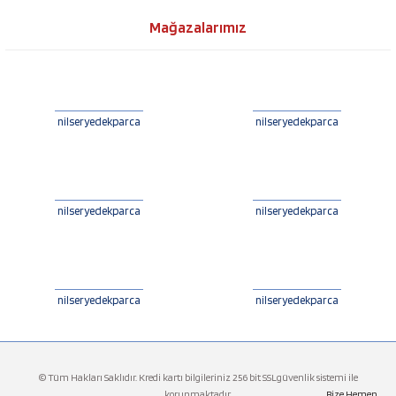
Mağazalarımız
nilseryedekparca
nilseryedekparca
nilseryedekparca
nilseryedekparca
nilseryedekparca
nilseryedekparca
© Tüm Hakları Saklıdır. Kredi kartı bilgileriniz 256 bit SSLgüvenlik sistemi ile
korunmaktadır.
Bize Hemen