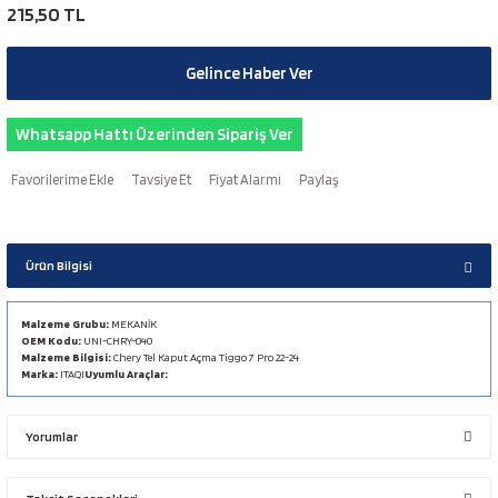
215,50 TL
Gelince Haber Ver
Whatsapp Hattı Üzerinden Sipariş Ver
Tavsiye Et
Fiyat Alarmı
Paylaş
Ürün Bilgisi
Malzeme Grubu:
MEKANİK
OEM Kodu:
UNI-CHRY-040
Malzeme Bilgisi:
Chery Tel Kaput Açma Tiggo 7 Pro 22-24
Marka:
ITAQI
Uyumlu Araçlar:
Yorumlar