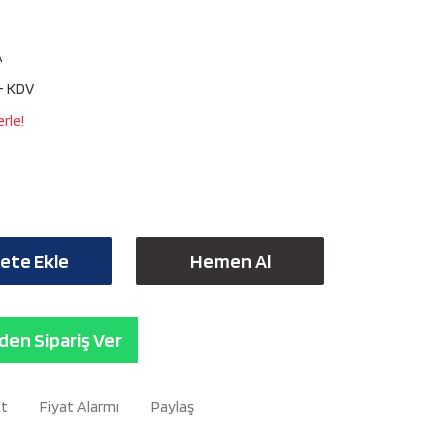
A
+ KDV
rle!
ete Ekle
Hemen Al
en Sipariş Ver
Et
Fiyat Alarmı
Paylaş