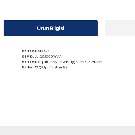
Ürün Bilgisi
Malzeme Grubu:
OEM Kodu:
205000141AA
Malzeme Bilgisi:
Chery Travers Tiggo Pro 7 22-24 Arka
Marka:
ITAQI
Uyumlu Araçlar:
Bu ürünün fiyat bilgisi, resim, ürün açıklamalarında ve diğer konulard
Görüş ve önerileriniz için teşekkür ederiz.
Ürün resmi kalitesiz, bozuk veya görüntülenemiyor.
Ürün açıklamasında eksik bilgiler bulunuyor.