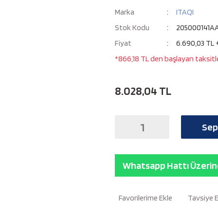
Marka
ITAQI
Stok Kodu
205000141A
Fiyat
6.690,03 TL 
*866,18 TL den başlayan taksitle
8.028,04 TL
Sep
Whatsapp Hattı Üzerind
Tavsiye 