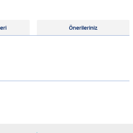
eri
Önerileriniz
.