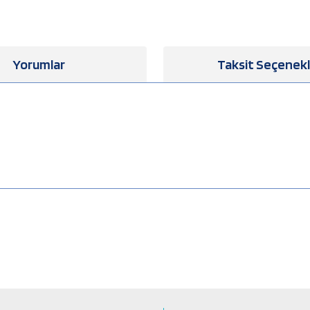
Yorumlar
Taksit Seçenekl
a yetersiz gördüğünüz noktaları öneri formunu kullanarak tarafımıza iletebilirsiniz
Bu ürüne ilk yorumu siz yapın!
Yorum Yaz