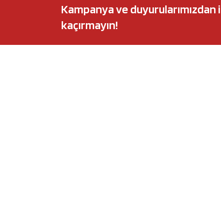
Kampanya ve duyurularımızdan ilk 
kaçırmayın!
POPÜLER MARKALAR
POPÜLER Y
Audi
Castrol Magnate
BMW
Elf Evolution Ful
Citroën
Castrol Edge Tit
Fiat
Motul 8100 Eco-
Ford
Elf Sporti TXI
Honda
Eneos Sustina
Hyundai
Uberlub Excell E