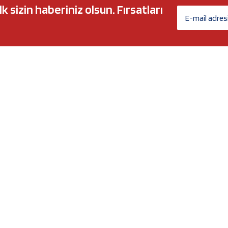
sizin haberiniz olsun. Fırsatları
AĞ MARKALARI
ÜYELİK
c 5w30
Biz Kimiz?
l-Tech
İletişim Formu
anium
İletişim Bilgileri
Nergy
Yeni Üyelik
Üye Girişi
Şifremi Unuttum
xtreme
Havale Bildirim Formu