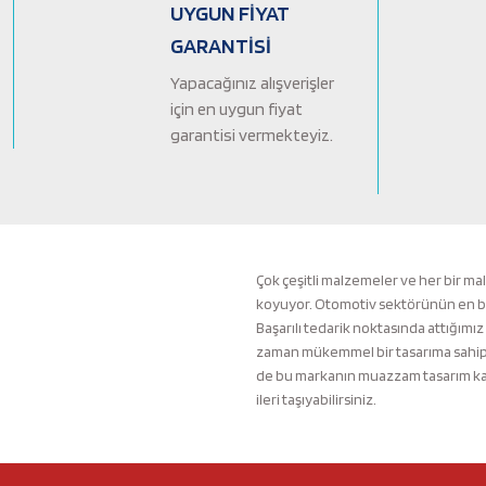
Ürün bilgilerinde hatalar bulunuyor.
UYGUN FİYAT
Ürün fiyatı diğer sitelerden daha pahalı.
GARANTİSİ
Bu ürüne benzer farklı alternatifler olmalı.
Yapacağınız alışverişler
için en uygun fiyat
garantisi vermekteyiz.
Çok çeşitli malzemeler ve her bir ma
koyuyor. Otomotiv sektörünün en büyü
Başarılı tedarik noktasında attığımız
zaman mükemmel bir tasarıma sahip b
de bu markanın muazzam tasarım kali
ileri taşıyabilirsiniz.