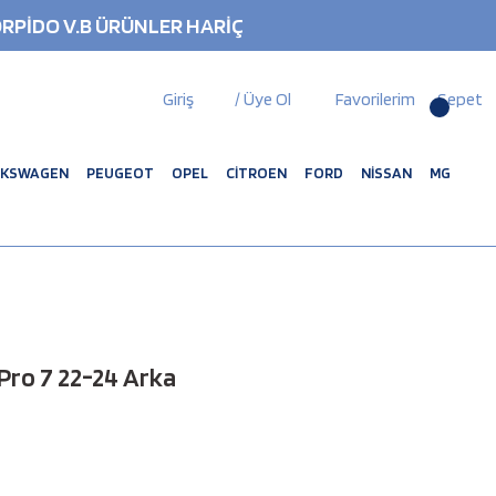
RPİDO V.B ÜRÜNLER HARİÇ
Giriş
/ Üye Ol
Favorilerim
Sepet
LKSWAGEN
PEUGEOT
OPEL
CİTROEN
FORD
NİSSAN
MG
Pro 7 22-24 Arka