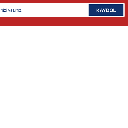
KAYDOL
İLETİŞİM
Rafet Paşa Mh. 5038 Sk. No:14/A Bornova, İZMİR
Tel. :
0554 379 53 07
Whatsapp. :
0554 379 53 07
Mail :
nilserotokurumsal@gmail.com