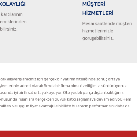
KOLAYLIĞI
MÜŞTERİ
HİZMETLERİ
kartılarının
çeneklerinden
Mesai saatleride müşteri
ilirsiniz.
hizmetlerimizle
görüşebilirsiniz.
alışveriş aracınız için gerçek bir yatırım niteliğinde sonuç ortaya
şlemlerinin adresi olarak örnek bir firma olma özelliğimizi sürdürüyoruz.
nusunda iyi bir fırsat ortaya koyuyor. Oto yedek parça dıştan baktığınız
m konusunda insanlara gerçekten büyük katkı sağlamaya devam ediyor. Hem
esi ve uygun fiyat avantajı ile birlikte bu aracın performansını daha da