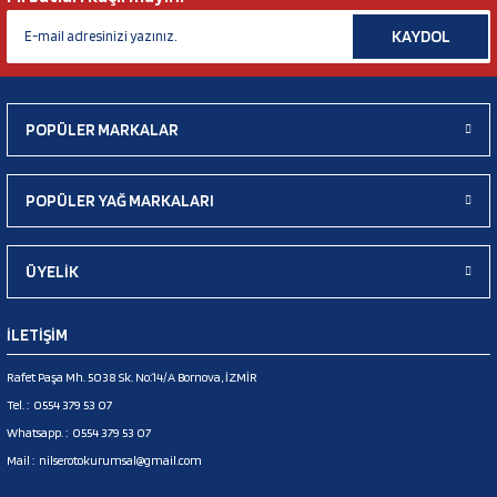
KAYDOL
POPÜLER MARKALAR
POPÜLER YAĞ MARKALARI
ÜYELİK
İLETİŞİM
Rafet Paşa Mh. 5038 Sk. No:14/A Bornova, İZMİR
Tel. :
0554 379 53 07
Whatsapp. :
0554 379 53 07
Mail :
nilserotokurumsal@gmail.com