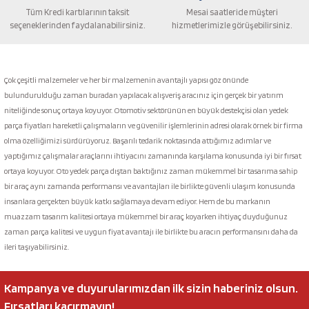
Tüm Kredi kartılarının taksit
Mesai saatleride müşteri
seçeneklerinden faydalanabilirsiniz.
hizmetlerimizle görüşebilirsiniz.
Gönder
Çok çeşitli malzemeler ve her bir malzemenin avantajlı yapısı göz önünde
bulundurulduğu zaman buradan yapılacak alışveriş aracınız için gerçek bir yatırım
niteliğinde sonuç ortaya koyuyor. Otomotiv sektörünün en büyük destekçisi olan yedek
parça fiyatları hareketli çalışmaların ve güvenilir işlemlerinin adresi olarak örnek bir firma
olma özelliğimizi sürdürüyoruz. Başarılı tedarik noktasında attığımız adımlar ve
yaptığımız çalışmalar araçlarını ihtiyacını zamanında karşılama konusunda iyi bir fırsat
ortaya koyuyor. Oto yedek parça dıştan baktığınız zaman mükemmel bir tasarıma sahip
bir araç aynı zamanda performansı ve avantajları ile birlikte güvenli ulaşım konusunda
insanlara gerçekten büyük katkı sağlamaya devam ediyor. Hem de bu markanın
muazzam tasarım kalitesi ortaya mükemmel bir araç koyarken ihtiyaç duyduğunuz
zaman parça kalitesi ve uygun fiyat avantajı ile birlikte bu aracın performansını daha da
ileri taşıyabilirsiniz.
Kampanya ve duyurularımızdan ilk sizin haberiniz olsun.
Fırsatları kaçırmayın!