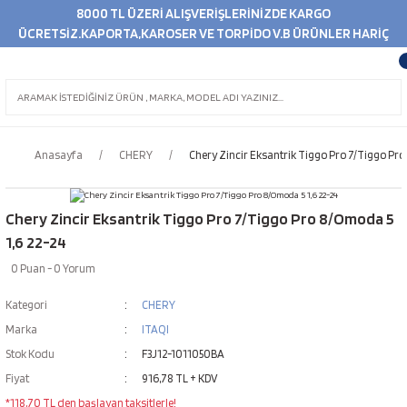
8000 TL ÜZERİ ALIŞVERİŞLERİNİZDE KARGO
ÜCRETSİZ.KAPORTA,KAROSER VE TORPİDO V.B ÜRÜNLER HARİÇ
Anasayfa
CHERY
Chery Zincir Eksantrik Tiggo Pro 7/Tiggo Pro
Chery Zincir Eksantrik Tiggo Pro 7/Tiggo Pro 8/Omoda 5
1,6 22-24
0 Puan - 0 Yorum
Kategori
CHERY
Marka
ITAQI
Stok Kodu
F3J12-1011050BA
Fiyat
916,78 TL + KDV
*118,70 TL den başlayan taksitlerle!