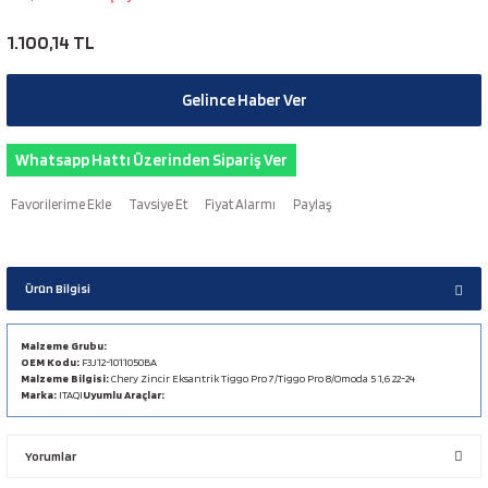
1.100,14 TL
Gelince Haber Ver
Whatsapp Hattı Üzerinden Sipariş Ver
Tavsiye Et
Fiyat Alarmı
Paylaş
Ürün Bilgisi
Malzeme Grubu:
OEM Kodu:
F3J12-1011050BA
Malzeme Bilgisi:
Chery Zincir Eksantrik Tiggo Pro 7/Tiggo Pro 8/Omoda 5 1,6 22-24
Marka:
ITAQI
Uyumlu Araçlar:
Yorumlar