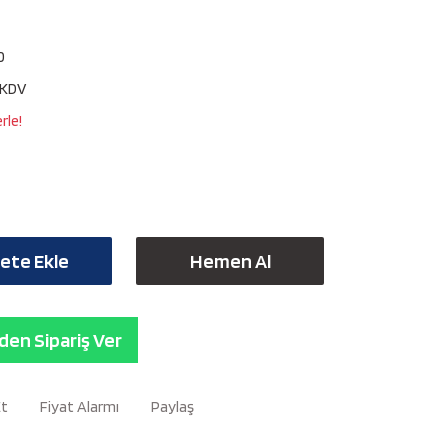
0
 KDV
rle!
ete Ekle
Hemen Al
en Sipariş Ver
Et
Fiyat Alarmı
Paylaş