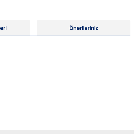
eri
Önerileriniz
.