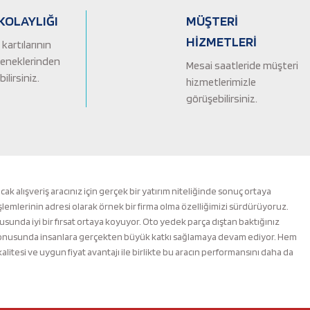
KOLAYLIĞI
MÜŞTERİ
HİZMETLERİ
kartılarının
çeneklerinden
Mesai saatleride müşteri
ilirsiniz.
hizmetlerimizle
görüşebilirsiniz.
alışveriş aracınız için gerçek bir yatırım niteliğinde sonuç ortaya
şlemlerinin adresi olarak örnek bir firma olma özelliğimizi sürdürüyoruz.
nusunda iyi bir fırsat ortaya koyuyor. Oto yedek parça dıştan baktığınız
m konusunda insanlara gerçekten büyük katkı sağlamaya devam ediyor. Hem
esi ve uygun fiyat avantajı ile birlikte bu aracın performansını daha da