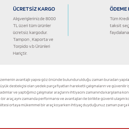
ÜCRETSİZ KARGO
ÖDEME 
Alışverişlerinizde 8000
Tüm Kredi 
TL üzeri tüm ürünler
taksit se
ücretsiz kargodur.
faydalanab
Tampon , Kaporta ve
Torpido v.b Ürünleri
Hariçtir.
Gönder
lzemenin avantajlı yapısı göz önünde bulundurulduğu zaman buradan yapılacak 
k destekçisi olan yedek parça fiyatları hareketli çalışmaların ve güvenilir i
 adımlar ve yaptığımız çalışmalar araçlarını ihtiyacını zamanında karşılama ko
ir araç aynı zamanda performansı ve avantajları ile birlikte güvenli ulaşı
tesi ortaya mükemmel bir araç koyarken ihtiyaç duyduğunuz zaman parça kalit