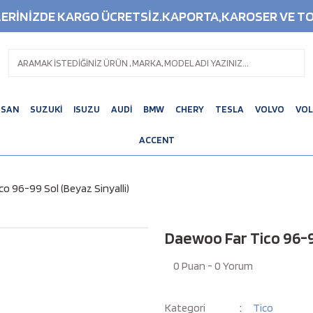
ŞLERİNİZDE KARGO ÜCRETSİZ.KAPORTA,KAROSER VE TO
SSAN
SUZUKİ
ISUZU
AUDİ
BMW
CHERY
TESLA
VOLVO
VO
ACCENT
o 96-99 Sol (Beyaz Sinyalli)
Daewoo Far Tico 96-99
0 Puan - 0 Yorum
Kategori
Tico