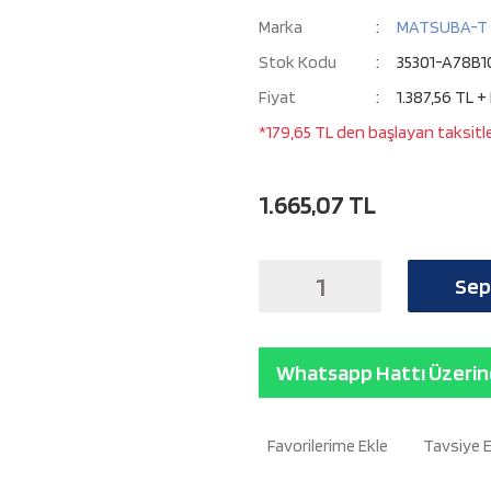
Marka
MATSUBA-T
Stok Kodu
35301-A78B1
Fiyat
1.387,56 TL +
*179,65 TL den başlayan taksitle
1.665,07 TL
Sep
Whatsapp Hattı Üzerind
Tavsiye 