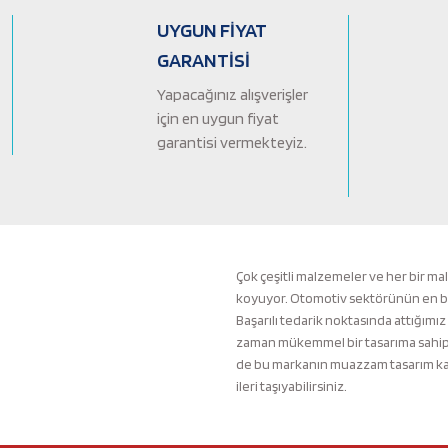
Ürün bilgilerinde hatalar bulunuyor.
UYGUN FİYAT
Ürün fiyatı diğer sitelerden daha pahalı.
GARANTİSİ
Bu ürüne benzer farklı alternatifler olmalı.
Yapacağınız alışverişler
için en uygun fiyat
garantisi vermekteyiz.
Çok çeşitli malzemeler ve her bir ma
koyuyor. Otomotiv sektörünün en büyü
Başarılı tedarik noktasında attığımız
zaman mükemmel bir tasarıma sahip b
de bu markanın muazzam tasarım kali
ileri taşıyabilirsiniz.