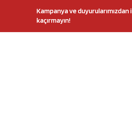
Kampanya ve duyurularımızdan ilk 
kaçırmayın!
POPÜLER MARKALAR
POPÜLER Y
Audi
Castrol Magnate
BMW
Elf Evolution Ful
Citroën
Castrol Edge Tit
Fiat
Motul 8100 Eco-
Ford
Elf Sporti TXI
Honda
Eneos Sustina
Hyundai
Uberlub Excell E