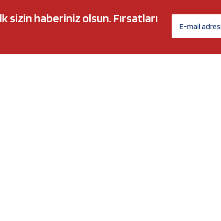
sizin haberiniz olsun. Fırsatları
AĞ MARKALARI
ÜYELİK
c 5w30
Biz Kimiz?
l-Tech
İletişim Formu
anium
İletişim Bilgileri
Nergy
Yeni Üyelik
Üye Girişi
Şifremi Unuttum
xtreme
Havale Bildirim Formu