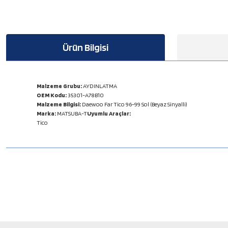
Ürün Bilgisi
Malzeme Grubu:
AYDINLATMA
OEM Kodu:
35301-A78B10
Malzeme Bilgisi:
Daewoo Far Tico 96-99 Sol (Beyaz Sinyalli)
Marka:
MATSUBA-T
Uyumlu Araçlar:
Tico
Bu ürünün fiyat bilgisi, resim, ürün açıklamalarında ve diğer konulard
Görüş ve önerileriniz için teşekkür ederiz.
Ürün resmi kalitesiz, bozuk veya görüntülenemiyor.
Ürün açıklamasında eksik bilgiler bulunuyor.