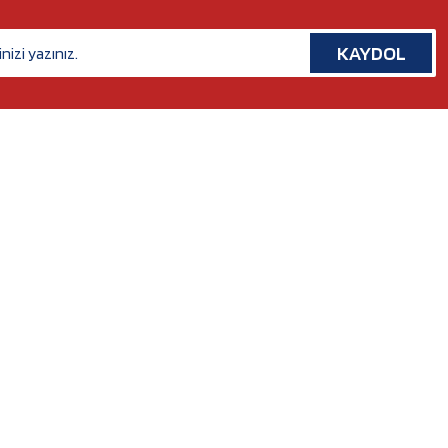
KAYDOL
İLETİŞİM
Rafet Paşa Mh. 5038 Sk. No:14/A Bornova, İZMİR
Tel. :
0554 379 53 07
Whatsapp. :
0554 379 53 07
Mail :
nilserotokurumsal@gmail.com