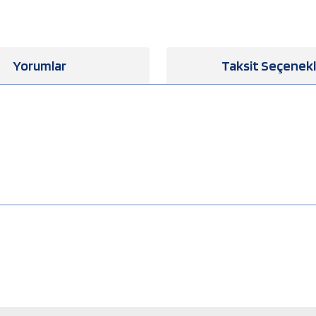
Yorumlar
Taksit Seçenekl
a yetersiz gördüğünüz noktaları öneri formunu kullanarak tarafımıza iletebilirsiniz
Bu ürüne ilk yorumu siz yapın!
Yorum Yaz