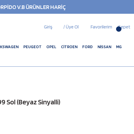
RPİDO V.B ÜRÜNLER HARİÇ
Giriş
/ Üye Ol
Favorilerim
Sepet
LKSWAGEN
PEUGEOT
OPEL
CİTROEN
FORD
NİSSAN
MG
 Sol (Beyaz Sinyalli)