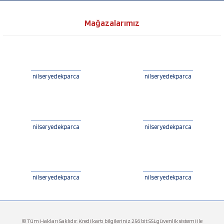
Mağazalarımız
nilseryedekparca
nilseryedekparca
nilseryedekparca
nilseryedekparca
nilseryedekparca
nilseryedekparca
© Tüm Hakları Saklıdır. Kredi kartı bilgileriniz 256 bit SSLgüvenlik sistemi ile