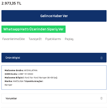
2.973,35 TL
Gelince Haber Ver
Whatsapp Hattı Üzerinden Sipariş Ver
Tavsiye Et
Fiyat Alarmı
Paylaş
Ürün Bilgisi
Malzeme Grubu:
AYDINLATMA
OEM Kodu:
UR87-51-0K0D
Malzeme Bilgisi:
Ford Far Ford Ranger 06-09 Sağ
Marka:
MATSUBA-T
Uyumlu Araçlar:
Ranger
Yorumlar