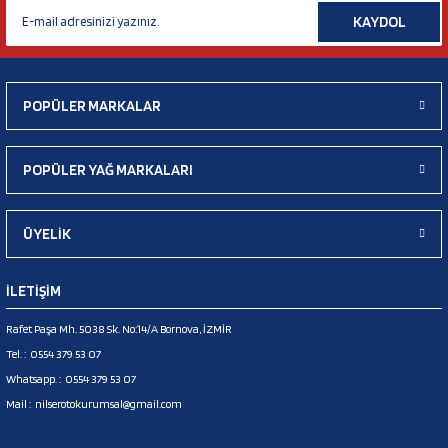
KAYDOL
POPÜLER MARKALAR
POPÜLER YAĞ MARKALARI
ÜYELİK
İLETİŞİM
Rafet Paşa Mh. 5038 Sk. No:14/A Bornova, İZMİR
Tel. :
0554 379 53 07
Whatsapp. :
0554 379 53 07
Mail :
nilserotokurumsal@gmail.com