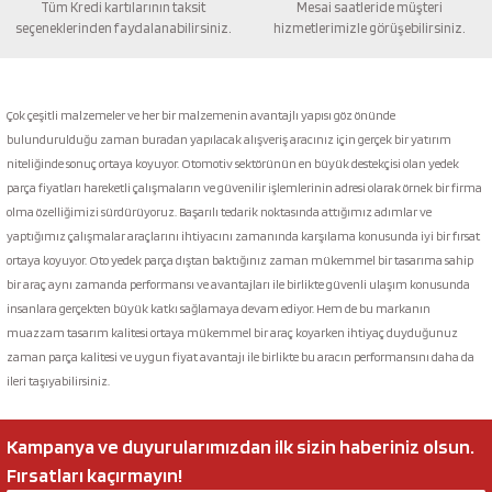
Tüm Kredi kartılarının taksit
Mesai saatleride müşteri
seçeneklerinden faydalanabilirsiniz.
hizmetlerimizle görüşebilirsiniz.
Gönder
Çok çeşitli malzemeler ve her bir malzemenin avantajlı yapısı göz önünde
bulundurulduğu zaman buradan yapılacak alışveriş aracınız için gerçek bir yatırım
niteliğinde sonuç ortaya koyuyor. Otomotiv sektörünün en büyük destekçisi olan yedek
parça fiyatları hareketli çalışmaların ve güvenilir işlemlerinin adresi olarak örnek bir firma
olma özelliğimizi sürdürüyoruz. Başarılı tedarik noktasında attığımız adımlar ve
yaptığımız çalışmalar araçlarını ihtiyacını zamanında karşılama konusunda iyi bir fırsat
ortaya koyuyor. Oto yedek parça dıştan baktığınız zaman mükemmel bir tasarıma sahip
bir araç aynı zamanda performansı ve avantajları ile birlikte güvenli ulaşım konusunda
insanlara gerçekten büyük katkı sağlamaya devam ediyor. Hem de bu markanın
muazzam tasarım kalitesi ortaya mükemmel bir araç koyarken ihtiyaç duyduğunuz
zaman parça kalitesi ve uygun fiyat avantajı ile birlikte bu aracın performansını daha da
ileri taşıyabilirsiniz.
Kampanya ve duyurularımızdan ilk sizin haberiniz olsun.
Fırsatları kaçırmayın!