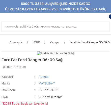
8000 TL ÜZERİ ALIŞVERİŞLERİNİZDE KARGO
ÜCRETSİZ.KAPORTA,KAROSER VE TORPİDO V.B ÜRÜNLER HARİÇ
Anasayfa
FORD
Ranger
Ford Far Ford Ranger 06-09 S
Ford Far Ford Ranger 06-09 Sağ
0 Puan - 0 Yorum
Kategori
Ranger
Marka
MATSUBA-T
Stok Kodu
UR87-51-0K0D
Fiyat
2.477,79 TL + KDV
*320,81 TL den başlayan taksitlerle!