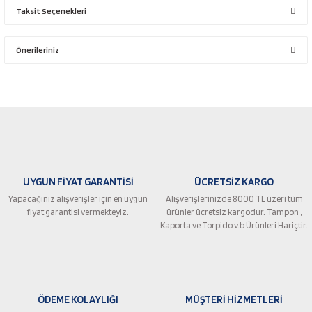
Taksit Seçenekleri
Bu ürüne ilk yorumu siz yapın!
Önerileriniz
Yorum Yaz
Bu ürünün fiyat bilgisi, resim, ürün açıklamalarında ve diğer konularda
yetersiz gördüğünüz noktaları öneri formunu kullanarak tarafımıza
iletebilirsiniz.
Görüş ve önerileriniz için teşekkür ederiz.
Ürün resmi kalitesiz, bozuk veya görüntülenemiyor.
UYGUN FİYAT GARANTİSİ
ÜCRETSİZ KARGO
Ürün açıklamasında eksik bilgiler bulunuyor.
Yapacağınız alışverişler için en uygun
Alışverişlerinizde 8000 TL üzeri tüm
Ürün bilgilerinde hatalar bulunuyor.
fiyat garantisi vermekteyiz.
ürünler ücretsiz kargodur. Tampon ,
Ürün fiyatı diğer sitelerden daha pahalı.
Kaporta ve Torpido v.b Ürünleri Hariçtir.
Bu ürüne benzer farklı alternatifler olmalı.
ÖDEME KOLAYLIĞI
MÜŞTERİ HİZMETLERİ