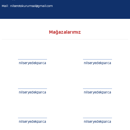
Mail :
nilserotokurumsal@gmail.com
Mağazalarımız
nilseryedekparca
nilseryedekparca
nilseryedekparca
nilseryedekparca
nilseryedekparca
nilseryedekparca