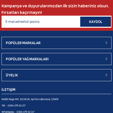
Kampanya ve duyurularımızdan ilk sizin haberiniz olsun.
Fırsatları kaçırmayın!
KAYDOL
POPÜLER MARKALAR
POPÜLER YAĞ MARKALARI
ÜYELİK
İLETİŞİM
Rafet Paşa Mh. 5038 Sk. No:14/A Bornova, İZMİR
Tel. :
0554 379 53 07
Whatsapp. :
0554 379 53 07