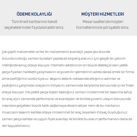
ÖDEME KOLAYLIĞI
MÜŞTERİ HİZMETLERİ
Tüm Kredi kartılarının taksit
Mesai saatleride müşteri
seçeneklerinden faydalanabilirsiniz.
hizmetlerimizle görüşebilirsiniz.
Gönder
Çok çeşitli malzemeler ve her bir malzemenin avantajlı yapısı göz önünde
bulundurulduğu zaman buradan yapılacak alışveriş aracınız için gerçek bir yatırım
niteliğinde sonuç ortaya koyuyor. Otomotiv sektörünün en büyük destekçisi olan yedek
parça fiyatları hareketli çalışmaların ve güvenilir işlemlerinin adresi olarak örnek bir firma
olma özelliğimizi sürdürüyoruz. Başarılı tedarik noktasında attığımız adımlar ve
yaptığımız çalışmalar araçlarını ihtiyacını zamanında karşılama konusunda iyi bir fırsat
ortaya koyuyor. Oto yedek parça dıştan baktığınız zaman mükemmel bir tasarıma sahip
bir araç aynı zamanda performansı ve avantajları ile birlikte güvenli ulaşım konusunda
insanlara gerçekten büyük katkı sağlamaya devam ediyor. Hem de bu markanın
muazzam tasarım kalitesi ortaya mükemmel bir araç koyarken ihtiyaç duyduğunuz
zaman parça kalitesi ve uygun fiyat avantajı ile birlikte bu aracın performansını daha da
ileri taşıyabilirsiniz.