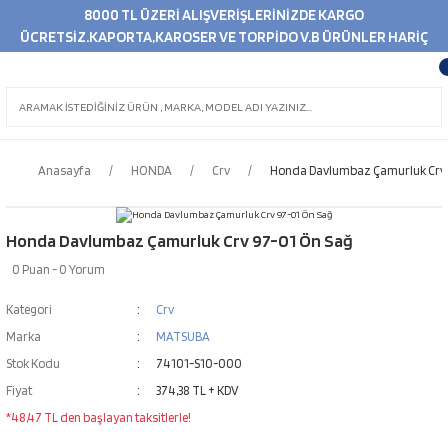
8000 TL ÜZERİ ALIŞVERİŞLERİNİZDE KARGO
ÜCRETSİZ.KAPORTA,KAROSER VE TORPİDO V.B ÜRÜNLER HARİÇ
Anasayfa
HONDA
Crv
Honda Davlumbaz Çamurluk Crv 
Honda Davlumbaz Çamurluk Crv 97-01 Ön Sağ
0 Puan - 0 Yorum
Kategori
Crv
Marka
MATSUBA
Stok Kodu
74101-S10-000
Fiyat
374,38 TL + KDV
*48,47 TL den başlayan taksitlerle!