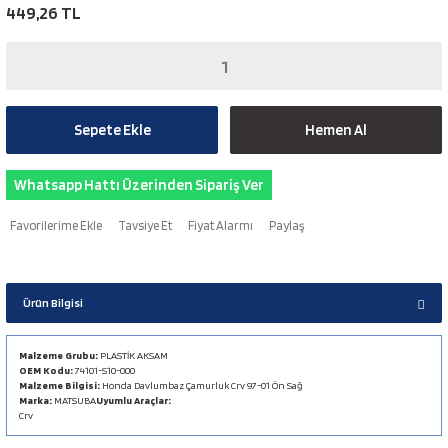
449,26 TL
Sepete Ekle
Hemen Al
Whatsapp Hattı Üzerinden Sipariş Ver
Tavsiye Et
Fiyat Alarmı
Paylaş
Ürün Bilgisi
Malzeme Grubu:
PLASTİK AKSAM
OEM Kodu:
74101-S10-000
Malzeme Bilgisi:
Honda Davlumbaz Çamurluk Crv 97-01 Ön Sağ
Marka:
MATSUBA
Uyumlu Araçlar:
Crv