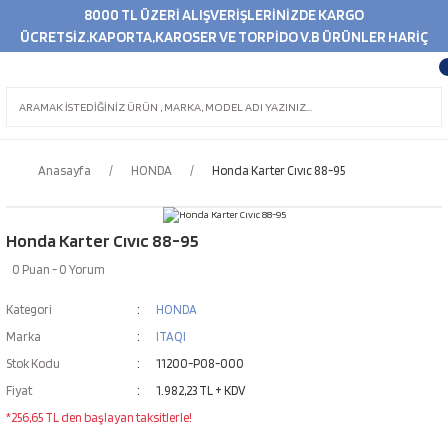
8000 TL ÜZERİ ALIŞVERİŞLERİNİZDE KARGO
ÜCRETSİZ.KAPORTA,KAROSER VE TORPİDO V.B ÜRÜNLER HARİÇ
Anasayfa
HONDA
Honda Karter Cıvıc 88-95
Honda Karter Cıvıc 88-95
0 Puan - 0 Yorum
Kategori
HONDA
Marka
ITAQI
Stok Kodu
11200-P08-000
Fiyat
1.982,23 TL + KDV
*256,65 TL den başlayan taksitlerle!