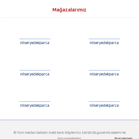
Mağazalarımız
nilseryedekparca
nilseryedekparca
nilseryedekparca
nilseryedekparca
nilseryedekparca
nilseryedekparca
© Tüm Hakları Saklıdır. Kredi kartı bilgileriniz 256 bit SSLgüvenlik sistemi ile
korunmaktadır.
Bize Hemen