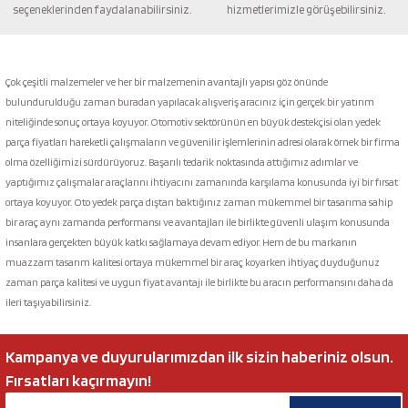
seçeneklerinden faydalanabilirsiniz.
hizmetlerimizle görüşebilirsiniz.
Gönder
Çok çeşitli malzemeler ve her bir malzemenin avantajlı yapısı göz önünde
bulundurulduğu zaman buradan yapılacak alışveriş aracınız için gerçek bir yatırım
niteliğinde sonuç ortaya koyuyor. Otomotiv sektörünün en büyük destekçisi olan yedek
parça fiyatları hareketli çalışmaların ve güvenilir işlemlerinin adresi olarak örnek bir firma
olma özelliğimizi sürdürüyoruz. Başarılı tedarik noktasında attığımız adımlar ve
yaptığımız çalışmalar araçlarını ihtiyacını zamanında karşılama konusunda iyi bir fırsat
ortaya koyuyor. Oto yedek parça dıştan baktığınız zaman mükemmel bir tasarıma sahip
bir araç aynı zamanda performansı ve avantajları ile birlikte güvenli ulaşım konusunda
insanlara gerçekten büyük katkı sağlamaya devam ediyor. Hem de bu markanın
muazzam tasarım kalitesi ortaya mükemmel bir araç koyarken ihtiyaç duyduğunuz
zaman parça kalitesi ve uygun fiyat avantajı ile birlikte bu aracın performansını daha da
ileri taşıyabilirsiniz.
Kampanya ve duyurularımızdan ilk sizin haberiniz olsun.
Fırsatları kaçırmayın!