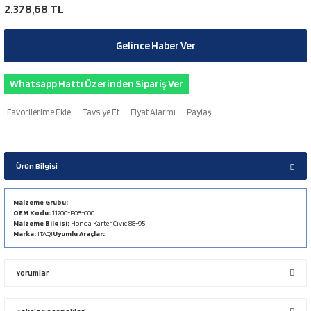
2.378,68 TL
Gelince Haber Ver
Whatsapp Hattı Üzerinden Sipariş Ver
Tavsiye Et
Fiyat Alarmı
Paylaş
Ürün Bilgisi
Malzeme Grubu:
OEM Kodu:
11200-P08-000
Malzeme Bilgisi:
Honda Karter Cıvıc 88-95
Marka:
ITAQI
Uyumlu Araçlar:
Yorumlar