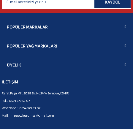
KAYDOL
POPÜLER MARKALAR
POPÜLER YAĞ MARKALARI
ÜYELİK
İLETİŞİM
Rafet Paşa Mh. 5038 Sk. No:14/A Bornova, İZMİR
Tel. :
0554 379 53 07
Whatsapp. :
0554 379 53 07
Mail :
nilserotokurumsal@gmail.com