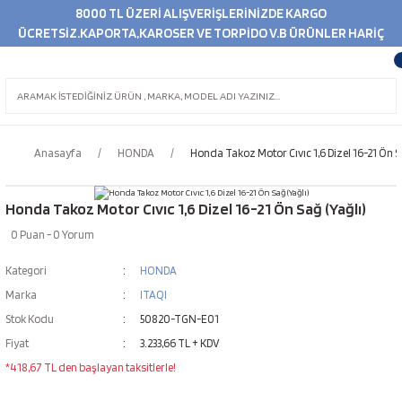
8000 TL ÜZERİ ALIŞVERİŞLERİNİZDE KARGO
ÜCRETSİZ.KAPORTA,KAROSER VE TORPİDO V.B ÜRÜNLER HARİÇ
Anasayfa
HONDA
Honda Takoz Motor Cıvıc 1,6 Dizel 16-21 Ön Sa
Honda Takoz Motor Cıvıc 1,6 Dizel 16-21 Ön Sağ (Yağlı)
0 Puan - 0 Yorum
Kategori
HONDA
Marka
ITAQI
Stok Kodu
50820-TGN-E01
Fiyat
3.233,66 TL + KDV
*418,67 TL den başlayan taksitlerle!