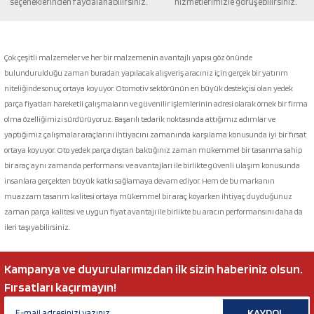
seçeneklerinden faydalanabilirsiniz.
hizmetlerimizle görüşebilirsiniz.
Gönder
Çok çeşitli malzemeler ve her bir malzemenin avantajlı yapısı göz önünde
bulundurulduğu zaman buradan yapılacak alışveriş aracınız için gerçek bir yatırım
niteliğinde sonuç ortaya koyuyor. Otomotiv sektörünün en büyük destekçisi olan yedek
parça fiyatları hareketli çalışmaların ve güvenilir işlemlerinin adresi olarak örnek bir firma
olma özelliğimizi sürdürüyoruz. Başarılı tedarik noktasında attığımız adımlar ve
yaptığımız çalışmalar araçlarını ihtiyacını zamanında karşılama konusunda iyi bir fırsat
ortaya koyuyor. Oto yedek parça dıştan baktığınız zaman mükemmel bir tasarıma sahip
bir araç aynı zamanda performansı ve avantajları ile birlikte güvenli ulaşım konusunda
insanlara gerçekten büyük katkı sağlamaya devam ediyor. Hem de bu markanın
muazzam tasarım kalitesi ortaya mükemmel bir araç koyarken ihtiyaç duyduğunuz
zaman parça kalitesi ve uygun fiyat avantajı ile birlikte bu aracın performansını daha da
ileri taşıyabilirsiniz.
Kampanya ve duyurularımızdan ilk sizin haberiniz olsun.
Fırsatları kaçırmayın!
KAYDOL