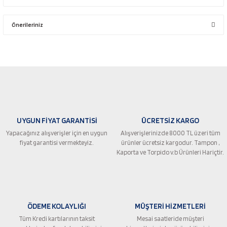
Bu ürüne ilk yorumu siz yapın!
Önerileriniz
Yorum Yaz
Bu ürünün fiyat bilgisi, resim, ürün açıklamalarında ve diğer konularda
yetersiz gördüğünüz noktaları öneri formunu kullanarak tarafımıza
iletebilirsiniz.
Görüş ve önerileriniz için teşekkür ederiz.
Ürün resmi kalitesiz, bozuk veya görüntülenemiyor.
UYGUN FİYAT GARANTİSİ
ÜCRETSİZ KARGO
Ürün açıklamasında eksik bilgiler bulunuyor.
Yapacağınız alışverişler için en uygun
Alışverişlerinizde 8000 TL üzeri tüm
Ürün bilgilerinde hatalar bulunuyor.
fiyat garantisi vermekteyiz.
ürünler ücretsiz kargodur. Tampon ,
Ürün fiyatı diğer sitelerden daha pahalı.
Kaporta ve Torpido v.b Ürünleri Hariçtir.
Bu ürüne benzer farklı alternatifler olmalı.
ÖDEME KOLAYLIĞI
MÜŞTERİ HİZMETLERİ
Tüm Kredi kartılarının taksit
Mesai saatleride müşteri