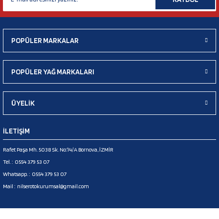
POPÜLER MARKALAR
POPÜLER YAĞ MARKALARI
ÜYELİK
İLETİŞİM
Rafet Paşa Mh. 5038 Sk. No:14/A Bornova, İZMİR
Tel. :
0554 379 53 07
Whatsapp. :
0554 379 53 07
Mail :
nilserotokurumsal@gmail.com