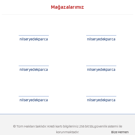
Mağazalarımız
nilseryedekparca
nilseryedekparca
nilseryedekparca
nilseryedekparca
nilseryedekparca
nilseryedekparca
© Tüm Hakları Saklıdır. Kredi kartı bilgileriniz 256 bit SSLgüvenlik sistemi ile
korunmaktadır.
Bize Hemen