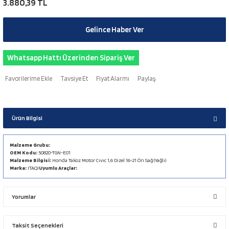
3.880,39 TL
Gelince Haber Ver
Whatsapp Hattı Üzerinden Sipariş Ver
Tavsiye Et
Fiyat Alarmı
Paylaş
Ürün Bilgisi
Malzeme Grubu:
OEM Kodu:
50820-TGN-E01
Malzeme Bilgisi:
Honda Takoz Motor Cıvıc 1,6 Dizel 16-21 Ön Sağ (Yağlı)
Marka:
ITAQI
Uyumlu Araçlar:
Yorumlar
Taksit Seçenekleri