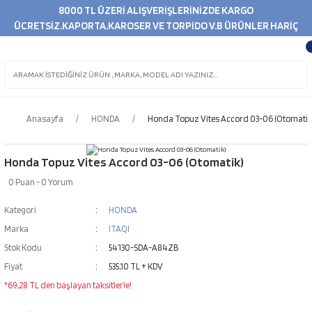
8000 TL ÜZERİ ALIŞVERİŞLERİNİZDE KARGO
ÜCRETSİZ.KAPORTA,KAROSER VE TORPİDO V.B ÜRÜNLER HARİÇ
Anasayfa
HONDA
Honda Topuz Vites Accord 03-06 (Otomatik
Honda Topuz Vites Accord 03-06 (Otomatik)
0 Puan - 0 Yorum
Kategori
HONDA
Marka
ITAQI
Stok Kodu
54130-SDA-A84ZB
Fiyat
535,10 TL + KDV
*69,28 TL den başlayan taksitlerle!