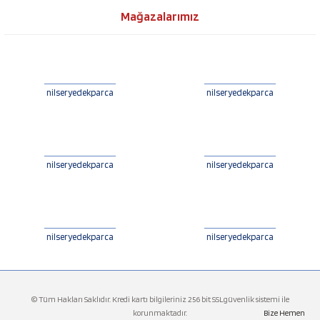
Mağazalarımız
nilseryedekparca
nilseryedekparca
nilseryedekparca
nilseryedekparca
nilseryedekparca
nilseryedekparca
© Tüm Hakları Saklıdır. Kredi kartı bilgileriniz 256 bit SSLgüvenlik sistemi ile
korunmaktadır.
Bize Hemen