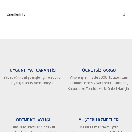
Bu ürüne ilk yorumu siz yapın!
Önerileriniz
Yorum Yaz
Bu ürünün fiyat bilgisi, resim, ürün açıklamalarında ve diğer konularda
yetersiz gördüğünüz noktaları öneri formunu kullanarak tarafımıza
iletebilirsiniz.
Görüş ve önerileriniz için teşekkür ederiz.
Ürün resmi kalitesiz, bozuk veya görüntülenemiyor.
UYGUN FİYAT GARANTİSİ
ÜCRETSİZ KARGO
Ürün açıklamasında eksik bilgiler bulunuyor.
Yapacağınız alışverişler için en uygun
Alışverişlerinizde 8000 TL üzeri tüm
Ürün bilgilerinde hatalar bulunuyor.
fiyat garantisi vermekteyiz.
ürünler ücretsiz kargodur. Tampon ,
Ürün fiyatı diğer sitelerden daha pahalı.
Kaporta ve Torpido v.b Ürünleri Hariçtir.
Bu ürüne benzer farklı alternatifler olmalı.
ÖDEME KOLAYLIĞI
MÜŞTERİ HİZMETLERİ
Tüm Kredi kartılarının taksit
Mesai saatleride müşteri