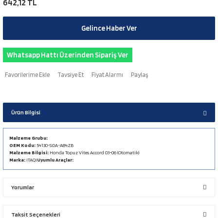
642,12 TL
Gelince Haber Ver
Whatsapp Hattı Üzerinden Sipariş Ver
Tavsiye Et
Fiyat Alarmı
Paylaş
Ürün Bilgisi
Malzeme Grubu:
OEM Kodu:
54130-SDA-A84ZB
Malzeme Bilgisi:
Honda Topuz Vites Accord 03-06 (Otomatik)
Marka:
ITAQI
Uyumlu Araçlar:
Yorumlar
Taksit Seçenekleri