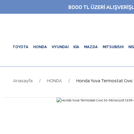
8000 TL ÜZERİ ALIŞVERİ
TOYOTA
HONDA
HYUNDAİ
KİA
MAZDA
MITSUBISHI
NI
Anasayfa
HONDA
Honda Yuva Termostat Cıvıc 