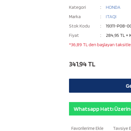
Kategori
HONDA
Marka
ITAQI
Stok Kodu
19311-P08-0
Fiyat
284,95 TL + 
*36,89 TL den başlayan taksitler
341,94 TL
Ge
Whatsapp Hattı Üzerind
Tavsiye 