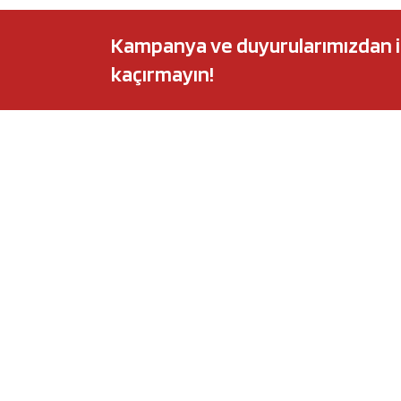
Kampanya ve duyurularımızdan ilk 
kaçırmayın!
POPÜLER MARKALAR
POPÜLER Y
Audi
Castrol Magnate
BMW
Elf Evolution Ful
Citroën
Castrol Edge Tit
Fiat
Motul 8100 Eco-
Ford
Elf Sporti TXI
Honda
Eneos Sustina