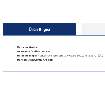
Ürün Bilgisi
Malzeme Grubu:
OEM Kodu:
19311-P08-000
Malzeme Bilgisi:
Honda Yuva Termostat Cıvıc 92-98/Accord 1,6 99-01 (Üst)
Marka:
ITAQI
Uyumlu Araçlar:
Bu ürünün fiyat bilgisi, resim, ürün açıklamalarında ve diğer konulard
Görüş ve önerileriniz için teşekkür ederiz.
Ürün resmi kalitesiz, bozuk veya görüntülenemiyor.