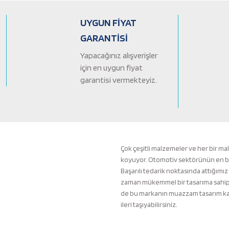
Ürün açıklamasında eksik bilgiler bulunuyor.
Ürün bilgilerinde hatalar bulunuyor.
UYGUN FİYAT
Ürün fiyatı diğer sitelerden daha pahalı.
GARANTİSİ
Bu ürüne benzer farklı alternatifler olmalı.
Yapacağınız alışverişler
için en uygun fiyat
garantisi vermekteyiz.
Çok çeşitli malzemeler ve her bir ma
koyuyor. Otomotiv sektörünün en büyü
Başarılı tedarik noktasında attığımız
zaman mükemmel bir tasarıma sahip b
de bu markanın muazzam tasarım kali
ileri taşıyabilirsiniz.