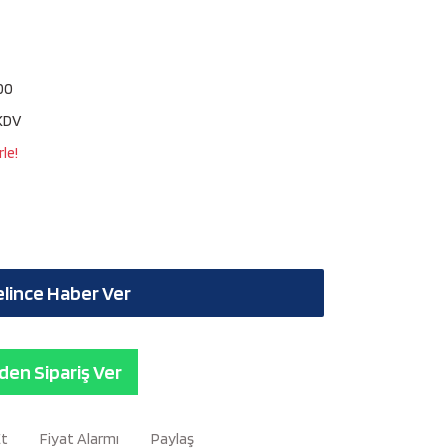
00
KDV
le!
lince Haber Ver
en Sipariş Ver
Et
Fiyat Alarmı
Paylaş