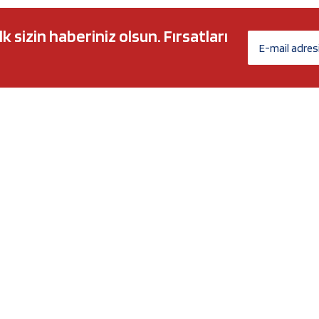
sizin haberiniz olsun. Fırsatları
AĞ MARKALARI
ÜYELİK
c 5w30
Biz Kimiz?
l-Tech
İletişim Formu
anium
İletişim Bilgileri
Nergy
Yeni Üyelik
Üye Girişi
Şifremi Unuttum