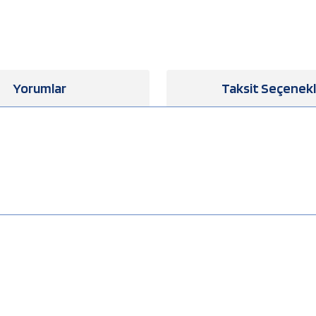
Yorumlar
Taksit Seçenekl
a yetersiz gördüğünüz noktaları öneri formunu kullanarak tarafımıza iletebilirsiniz
Bu ürüne ilk yorumu siz yapın!