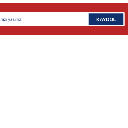
KAYDOL
İLETİŞİM
Rafet Paşa Mh. 5038 Sk. No:14/A Bornova, İZMİR
Tel. :
0554 379 53 07
Whatsapp. :
0554 379 53 07
Mail :
nilserotokurumsal@gmail.com