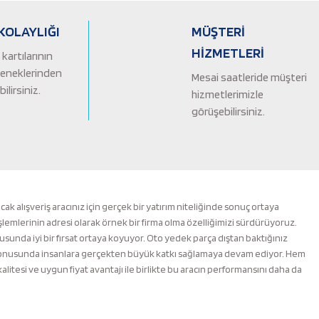
KOLAYLIĞI
MÜŞTERİ
HİZMETLERİ
kartılarının
çeneklerinden
Mesai saatleride müşteri
ilirsiniz.
hizmetlerimizle
görüşebilirsiniz.
alışveriş aracınız için gerçek bir yatırım niteliğinde sonuç ortaya
şlemlerinin adresi olarak örnek bir firma olma özelliğimizi sürdürüyoruz.
nusunda iyi bir fırsat ortaya koyuyor. Oto yedek parça dıştan baktığınız
m konusunda insanlara gerçekten büyük katkı sağlamaya devam ediyor. Hem
esi ve uygun fiyat avantajı ile birlikte bu aracın performansını daha da