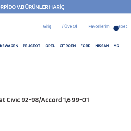
RPİDO V.B ÜRÜNLER HARİÇ
Giriş
/ Üye Ol
Favorilerim
Sepet
LKSWAGEN
PEUGEOT
OPEL
CİTROEN
FORD
NİSSAN
MG
 Cıvıc 92-98/Accord 1,6 99-01