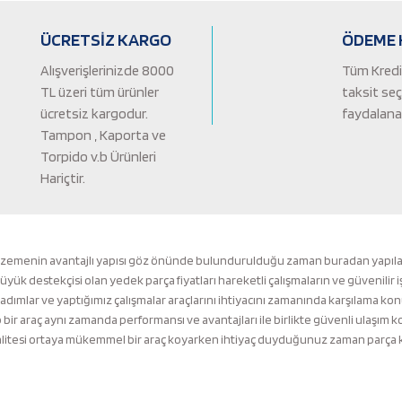
Yorum Yaz
ÜCRETSİZ KARGO
ÖDEME 
Alışverişlerinizde 8000
Tüm Kredi 
TL üzeri tüm ürünler
taksit se
ücretsiz kargodur.
faydalanab
Tampon , Kaporta ve
Torpido v.b Ürünleri
Hariçtir.
Gönder
lzemenin avantajlı yapısı göz önünde bulundurulduğu zaman buradan yapılacak 
k destekçisi olan yedek parça fiyatları hareketli çalışmaların ve güvenilir i
 adımlar ve yaptığımız çalışmalar araçlarını ihtiyacını zamanında karşılama ko
ir araç aynı zamanda performansı ve avantajları ile birlikte güvenli ulaşı
tesi ortaya mükemmel bir araç koyarken ihtiyaç duyduğunuz zaman parça kalit