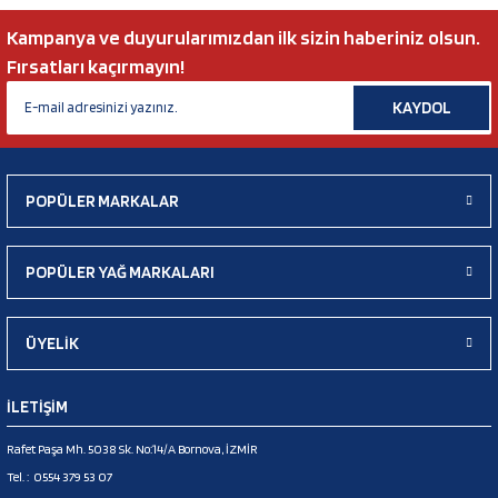
Kampanya ve duyurularımızdan ilk sizin haberiniz olsun.
Fırsatları kaçırmayın!
KAYDOL
POPÜLER MARKALAR
POPÜLER YAĞ MARKALARI
ÜYELİK
İLETİŞİM
Rafet Paşa Mh. 5038 Sk. No:14/A Bornova, İZMİR
Tel. :
0554 379 53 07