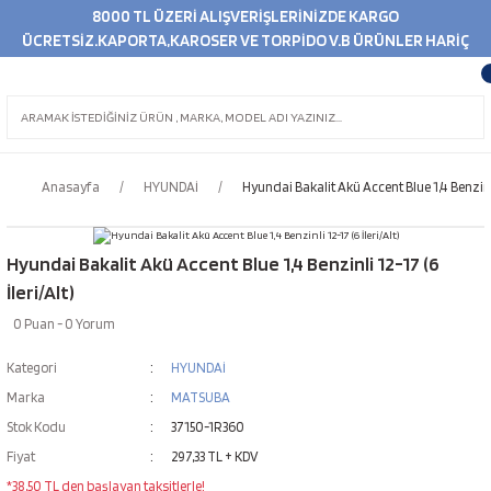
8000 TL ÜZERİ ALIŞVERİŞLERİNİZDE KARGO
ÜCRETSİZ.KAPORTA,KAROSER VE TORPİDO V.B ÜRÜNLER HARİÇ
Anasayfa
HYUNDAİ
Hyundai Bakalit Akü Accent Blue 1,4 Benzinli 
Hyundai Bakalit Akü Accent Blue 1,4 Benzinli 12-17 (6
İleri/Alt)
0 Puan - 0 Yorum
Kategori
HYUNDAİ
Marka
MATSUBA
Stok Kodu
37150-1R360
Fiyat
297,33 TL + KDV
*38,50 TL den başlayan taksitlerle!