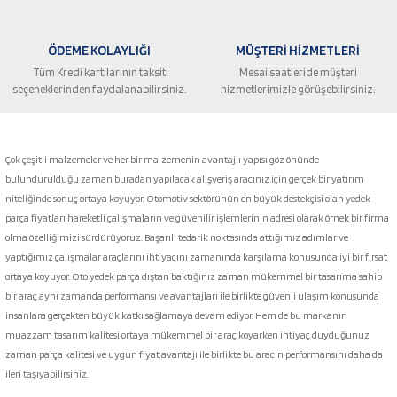
ÖDEME KOLAYLIĞI
MÜŞTERİ HİZMETLERİ
Tüm Kredi kartılarının taksit
Mesai saatleride müşteri
seçeneklerinden faydalanabilirsiniz.
hizmetlerimizle görüşebilirsiniz.
Gönder
Çok çeşitli malzemeler ve her bir malzemenin avantajlı yapısı göz önünde
bulundurulduğu zaman buradan yapılacak alışveriş aracınız için gerçek bir yatırım
niteliğinde sonuç ortaya koyuyor. Otomotiv sektörünün en büyük destekçisi olan yedek
parça fiyatları hareketli çalışmaların ve güvenilir işlemlerinin adresi olarak örnek bir firma
olma özelliğimizi sürdürüyoruz. Başarılı tedarik noktasında attığımız adımlar ve
yaptığımız çalışmalar araçlarını ihtiyacını zamanında karşılama konusunda iyi bir fırsat
ortaya koyuyor. Oto yedek parça dıştan baktığınız zaman mükemmel bir tasarıma sahip
bir araç aynı zamanda performansı ve avantajları ile birlikte güvenli ulaşım konusunda
insanlara gerçekten büyük katkı sağlamaya devam ediyor. Hem de bu markanın
muazzam tasarım kalitesi ortaya mükemmel bir araç koyarken ihtiyaç duyduğunuz
zaman parça kalitesi ve uygun fiyat avantajı ile birlikte bu aracın performansını daha da
ileri taşıyabilirsiniz.