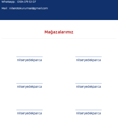
Whatsapp. :
0554 379 53 07
Mail :
nilserotokurumsal@gmail.com
Mağazalarımız
nilseryedekparca
nilseryedekparca
nilseryedekparca
nilseryedekparca
nilseryedekparca
nilseryedekparca