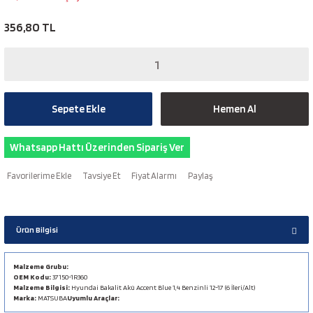
356,80 TL
Sepete Ekle
Hemen Al
Whatsapp Hattı Üzerinden Sipariş Ver
Tavsiye Et
Fiyat Alarmı
Paylaş
Ürün Bilgisi
Malzeme Grubu:
OEM Kodu:
37150-1R360
Malzeme Bilgisi:
Hyundai Bakalit Akü Accent Blue 1,4 Benzinli 12-17 (6 İleri/Alt)
Marka:
MATSUBA
Uyumlu Araçlar: