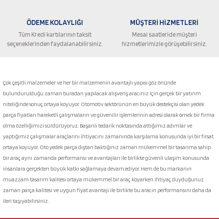
ÖDEME KOLAYLIĞI
MÜŞTERİ HİZMETLERİ
Tüm Kredi kartılarının taksit
Mesai saatleride müşteri
seçeneklerinden faydalanabilirsiniz.
hizmetlerimizle görüşebilirsiniz.
Gönder
Çok çeşitli malzemeler ve her bir malzemenin avantajlı yapısı göz önünde
bulundurulduğu zaman buradan yapılacak alışveriş aracınız için gerçek bir yatırım
niteliğinde sonuç ortaya koyuyor. Otomotiv sektörünün en büyük destekçisi olan yedek
parça fiyatları hareketli çalışmaların ve güvenilir işlemlerinin adresi olarak örnek bir firma
olma özelliğimizi sürdürüyoruz. Başarılı tedarik noktasında attığımız adımlar ve
yaptığımız çalışmalar araçlarını ihtiyacını zamanında karşılama konusunda iyi bir fırsat
ortaya koyuyor. Oto yedek parça dıştan baktığınız zaman mükemmel bir tasarıma sahip
bir araç aynı zamanda performansı ve avantajları ile birlikte güvenli ulaşım konusunda
insanlara gerçekten büyük katkı sağlamaya devam ediyor. Hem de bu markanın
muazzam tasarım kalitesi ortaya mükemmel bir araç koyarken ihtiyaç duyduğunuz
zaman parça kalitesi ve uygun fiyat avantajı ile birlikte bu aracın performansını daha da
ileri taşıyabilirsiniz.