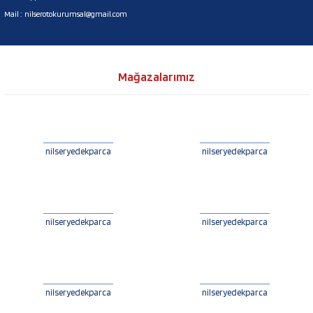
Mail :
nilserotokurumsal@gmail.com
Mağazalarımız
nilseryedekparca
nilseryedekparca
nilseryedekparca
nilseryedekparca
nilseryedekparca
nilseryedekparca