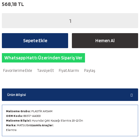
568,18 TL
Sepete Ekle
Hemen Al
Whatsapp Hattı Üzerinden Sipariş Ver
Tavsiye Et
Fiyat Alarmı
Paylaş
Ürün Bilgisi
Malzeme Grubu:
PLASTİK AKSAM
OEM Kodu:
86517-AA000
Malzeme Bilgisi:
Hyundai Çeki Kapağı Elantra 20-22 Ön
Marka:
MATSUBA
Uyumlu Araçlar:
Elantra