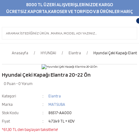
8000 TL ÜZERİ ALIŞVERİŞLERİNİZDE KARGO
ÜCRETSİZ.KAPORTA,KAROSER VE TORPİDO V.B ÜRÜNLER HARİÇ
Anasayfa
HYUNDAI
Elantra
Hyundai Çeki Kapağı Elantr
Hyundai Çeki Kapağı Elantra 20-22 Ön
0 Puan - 0 Yorum
Kategori
Elantra
Marka
MATSUBA
Stok Kodu
86517-AA000
Fiyat
473,49 TL + KDV
*61,30 TL den başlayan taksitlerle!