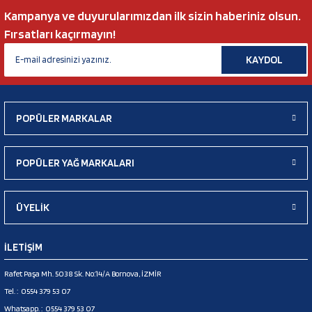
Kampanya ve duyurularımızdan ilk sizin haberiniz olsun.
Fırsatları kaçırmayın!
KAYDOL
POPÜLER MARKALAR
POPÜLER YAĞ MARKALARI
ÜYELİK
İLETİŞİM
Rafet Paşa Mh. 5038 Sk. No:14/A Bornova, İZMİR
Tel. :
0554 379 53 07
Whatsapp. :
0554 379 53 07