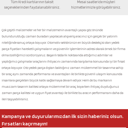
Tüm Kredi kartılarının taksit
Mesai saatleride müşteri
seçeneklerinden faydalanabilirsiniz.
hizmetlerimizle görüşebilirsiniz.
Gönder
Çok çeşitli malzemeler ve her bir malzemenin avantajlı yapısı göz önünde
bulundurulduğu zaman buradan yapılacak alışveriş aracınız için gerçek bir yatırım
niteliğinde sonuç ortaya koyuyor. Otomotiv sektörünün en büyük destekçisi olan yedek
parça fiyatları hareketli çalışmaların ve güvenilir işlemlerinin adresi olarak örnek bir firma
olma özelliğimizi sürdürüyoruz. Başarılı tedarik noktasında attığımız adımlar ve
yaptığımız çalışmalar araçlarını ihtiyacını zamanında karşılama konusunda iyi bir fırsat
ortaya koyuyor. Oto yedek parça dıştan baktığınız zaman mükemmel bir tasarıma sahip
bir araç aynı zamanda performansı ve avantajları ile birlikte güvenli ulaşım konusunda
insanlara gerçekten büyük katkı sağlamaya devam ediyor. Hem de bu markanın
muazzam tasarım kalitesi ortaya mükemmel bir araç koyarken ihtiyaç duyduğunuz
zaman parça kalitesi ve uygun fiyat avantajı ile birlikte bu aracın performansını daha da
ileri taşıyabilirsiniz.
Kampanya ve duyurularımızdan ilk sizin haberiniz olsun.
Fırsatları kaçırmayın!