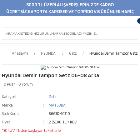
8000 TL ÜZERİ ALIŞVERİŞLERİNİZDE KARGO
ÜCRETSİZ.KAPORTA,KAROSER VE TORPİDO V.B ÜRÜNLER HARİÇ
Anasayfa
HYUNDAİ
Getz
Hyundaı Demir Tampon Getz 
Hyundaı Demir Tampon Getz 06-08 Arka
0 Puan - 0 Yorum
Kategori
Getz
Marka
MATSUBA
Stok Kodu
86630-1C310
Fiyat
2.353,90 TL + KDV
*304,77 TL den başlayan taksitlerle!