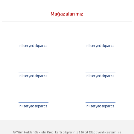
Mağazalarımız
nilseryedekparca
nilseryedekparca
nilseryedekparca
nilseryedekparca
nilseryedekparca
nilseryedekparca
© Tüm Hakları Saklıdır. Kredi kartı bilgileriniz 256 bit SSLgüvenlik sistemi ile