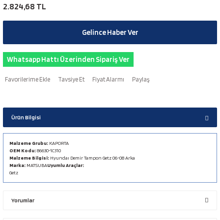
2.824,68 TL
Gelince Haber Ver
Whatsapp Hattı Üzerinden Sipariş Ver
Tavsiye Et
Fiyat Alarmı
Paylaş
Ürün Bilgisi
Malzeme Grubu:
KAPORTA
OEM Kodu:
86630-1C310
Malzeme Bilgisi:
Hyundaı Demir Tampon Getz 06-08 Arka
Marka:
MATSUBA
Uyumlu Araçlar:
Getz
Yorumlar