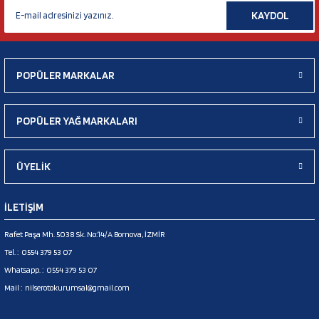
KAYDOL
POPÜLER MARKALAR
POPÜLER YAĞ MARKALARI
ÜYELİK
İLETİŞİM
Rafet Paşa Mh. 5038 Sk. No:14/A Bornova, İZMİR
Tel. :
0554 379 53 07
Whatsapp. :
0554 379 53 07
Mail :
nilserotokurumsal@gmail.com