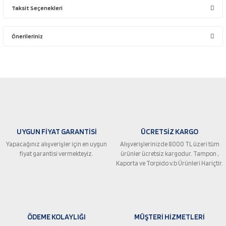
Taksit Seçenekleri
Bu ürüne ilk yorumu siz yapın!
Önerileriniz
Yorum Yaz
Bu ürünün fiyat bilgisi, resim, ürün açıklamalarında ve diğer konularda
yetersiz gördüğünüz noktaları öneri formunu kullanarak tarafımıza
iletebilirsiniz.
Görüş ve önerileriniz için teşekkür ederiz.
Ürün resmi kalitesiz, bozuk veya görüntülenemiyor.
UYGUN FİYAT GARANTİSİ
ÜCRETSİZ KARGO
Ürün açıklamasında eksik bilgiler bulunuyor.
Yapacağınız alışverişler için en uygun
Alışverişlerinizde 8000 TL üzeri tüm
Ürün bilgilerinde hatalar bulunuyor.
fiyat garantisi vermekteyiz.
ürünler ücretsiz kargodur. Tampon ,
Ürün fiyatı diğer sitelerden daha pahalı.
Kaporta ve Torpido v.b Ürünleri Hariçtir.
Bu ürüne benzer farklı alternatifler olmalı.
ÖDEME KOLAYLIĞI
MÜŞTERİ HİZMETLERİ