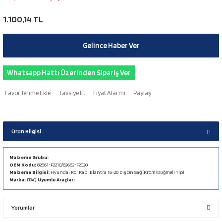
1.100,14 TL
Gelince Haber Ver
Whatsapp Hattı Üzerinden Sipariş Ver
Tavsiye Et
Fiyat Alarmı
Paylaş
Ürün Bilgisi
Malzeme Grubu:
OEM Kodu:
82661-F2210/82662-F2020
Malzeme Bilgisi:
Hyundai Kol Kapı Elantra 16-20 Dış Ön Sağ (Krom/Düğmeli Tip)
Marka:
ITAQI
Uyumlu Araçlar:
Yorumlar