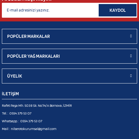
KAYDOL
POPÜLER MARKALAR
POPÜLER YAĞ MARKALARI
ÜYELİK
İLETİŞİM
Rafet Paşa Mh. 5038 Sk. No:14/A Bornova, İZMİR
Tel. :
0554 379 53 07
Whatsapp. :
0554 379 53 07
Mail :
nilserotokurumsal@gmail.com