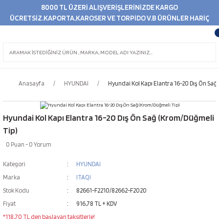
8000 TL ÜZERİ ALIŞVERİŞLERİNİZDE KARGO
ÜCRETSİZ.KAPORTA,KAROSER VE TORPİDO V.B ÜRÜNLER HARİÇ
Anasayfa
HYUNDAİ
Hyundai Kol Kapı Elantra 16-20 Dış Ön Sağ
Hyundai Kol Kapı Elantra 16-20 Dış Ön Sağ (Krom/Düğmeli
Tip)
0 Puan - 0 Yorum
Kategori
HYUNDAİ
Marka
ITAQI
Stok Kodu
82661-F2210/82662-F2020
Fiyat
916,78 TL + KDV
*118,70 TL den başlayan taksitlerle!