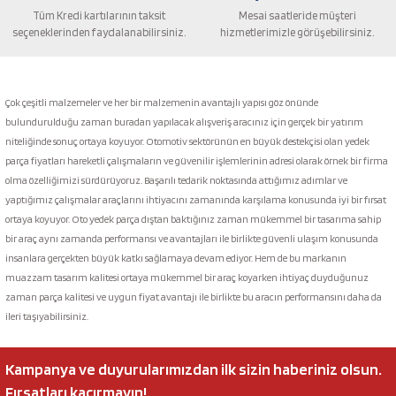
Tüm Kredi kartılarının taksit
Mesai saatleride müşteri
seçeneklerinden faydalanabilirsiniz.
hizmetlerimizle görüşebilirsiniz.
Gönder
Çok çeşitli malzemeler ve her bir malzemenin avantajlı yapısı göz önünde
bulundurulduğu zaman buradan yapılacak alışveriş aracınız için gerçek bir yatırım
niteliğinde sonuç ortaya koyuyor. Otomotiv sektörünün en büyük destekçisi olan yedek
parça fiyatları hareketli çalışmaların ve güvenilir işlemlerinin adresi olarak örnek bir firma
olma özelliğimizi sürdürüyoruz. Başarılı tedarik noktasında attığımız adımlar ve
yaptığımız çalışmalar araçlarını ihtiyacını zamanında karşılama konusunda iyi bir fırsat
ortaya koyuyor. Oto yedek parça dıştan baktığınız zaman mükemmel bir tasarıma sahip
bir araç aynı zamanda performansı ve avantajları ile birlikte güvenli ulaşım konusunda
insanlara gerçekten büyük katkı sağlamaya devam ediyor. Hem de bu markanın
muazzam tasarım kalitesi ortaya mükemmel bir araç koyarken ihtiyaç duyduğunuz
zaman parça kalitesi ve uygun fiyat avantajı ile birlikte bu aracın performansını daha da
ileri taşıyabilirsiniz.
Kampanya ve duyurularımızdan ilk sizin haberiniz olsun.
Fırsatları kaçırmayın!