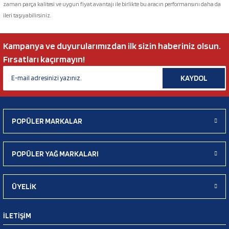
zaman parça kalitesi ve uygun fiyat avantajı ile birlikte bu aracın performansını daha da
ileri taşıyabilirsiniz.
Kampanya ve duyurularımızdan ilk sizin haberiniz olsun.
Fırsatları kaçırmayın!
KAYDOL
POPÜLER MARKALAR
POPÜLER YAĞ MARKALARI
ÜYELİK
İLETİŞİM