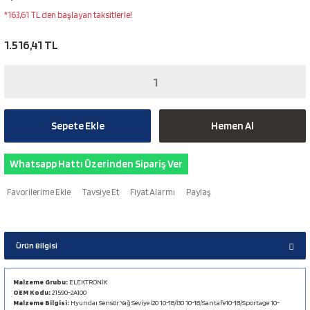
*163,61 TL den başlayan taksitlerle!
1.516,41 TL
Sepete Ekle
Hemen Al
Whatsapp Hattı Üzerinden Sipariş Ver
Tavsiye Et
Fiyat Alarmı
Paylaş
Ürün Bilgisi
Malzeme Grubu:
ELEKTRONİK
OEM Kodu:
21590-2A100
Malzeme Bilgisi:
Hyundaı Sensör Yağ Seviye İ20 10-18/İ30 10-18/Santafe10-18/Sportage 10-