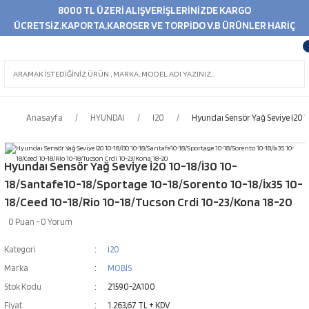
8000 TL ÜZERİ ALIŞVERİŞLERİNİZDE KARGO
ÜCRETSİZ.KAPORTA,KAROSER VE TORPİDO V.B ÜRÜNLER HARİÇ
Anasayfa
HYUNDAİ
İ20
Hyundaı Sensör Yağ Seviye İ20 1
Hyundaı Sensör Yağ Seviye İ20 10-18/İ30 10-
18/Santafe10-18/Sportage 10-18/Sorento 10-18/İx35 10-
18/Ceed 10-18/Rio 10-18/Tucson Crdi 10-23/Kona 18-20
0 Puan - 0 Yorum
Kategori
İ20
Marka
MOBİS
Stok Kodu
21590-2A100
Fiyat
1.263,67 TL + KDV