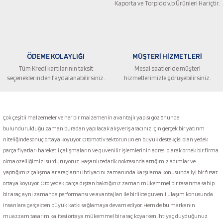
Ürün fiyatı diğer sitelerden daha pahalı.
Kaporta ve Torpido v.b Ürünleri Hariçtir.
Bu ürüne benzer farklı alternatifler olmalı.
ÖDEME KOLAYLIĞI
MÜŞTERİ HİZMETLERİ
Tüm Kredi kartılarının taksit
Mesai saatleride müşteri
seçeneklerinden faydalanabilirsiniz.
hizmetlerimizle görüşebilirsiniz.
Gönder
Çok çeşitli malzemeler ve her bir malzemenin avantajlı yapısı göz önünde
bulundurulduğu zaman buradan yapılacak alışveriş aracınız için gerçek bir yatırım
niteliğinde sonuç ortaya koyuyor. Otomotiv sektörünün en büyük destekçisi olan yedek
parça fiyatları hareketli çalışmaların ve güvenilir işlemlerinin adresi olarak örnek bir firma
olma özelliğimizi sürdürüyoruz. Başarılı tedarik noktasında attığımız adımlar ve
yaptığımız çalışmalar araçlarını ihtiyacını zamanında karşılama konusunda iyi bir fırsat
ortaya koyuyor. Oto yedek parça dıştan baktığınız zaman mükemmel bir tasarıma sahip
bir araç aynı zamanda performansı ve avantajları ile birlikte güvenli ulaşım konusunda
insanlara gerçekten büyük katkı sağlamaya devam ediyor. Hem de bu markanın
muazzam tasarım kalitesi ortaya mükemmel bir araç koyarken ihtiyaç duyduğunuz