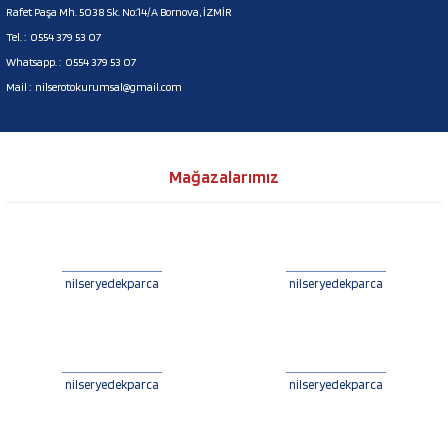
Rafet Paşa Mh. 5038 Sk. No:14/A Bornova, İZMİR
Tel. :
0554 379 53 07
Whatsapp. :
0554 379 53 07
Mail :
nilserotokurumsal@gmail.com
Mağazalarımız
nilseryedekparca
nilseryedekparca
nilseryedekparca
nilseryedekparca