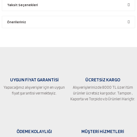
Taksit Seçenekleri
Bu ürüne ilk yorumu siz yapın!
Önerileriniz
Yorum Yaz
Bu ürünün fiyat bilgisi, resim, ürün açıklamalarında ve diğer konularda
yetersiz gördüğünüz noktaları öneri formunu kullanarak tarafımıza
iletebilirsiniz.
Görüş ve önerileriniz için teşekkür ederiz.
Ürün resmi kalitesiz, bozuk veya görüntülenemiyor.
UYGUN FİYAT GARANTİSİ
ÜCRETSİZ KARGO
Ürün açıklamasında eksik bilgiler bulunuyor.
Yapacağınız alışverişler için en uygun
Alışverişlerinizde 8000 TL üzeri tüm
Ürün bilgilerinde hatalar bulunuyor.
fiyat garantisi vermekteyiz.
ürünler ücretsiz kargodur. Tampon ,
Ürün fiyatı diğer sitelerden daha pahalı.
Kaporta ve Torpido v.b Ürünleri Hariçtir.
Bu ürüne benzer farklı alternatifler olmalı.
ÖDEME KOLAYLIĞI
MÜŞTERİ HİZMETLERİ