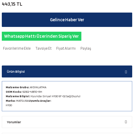
443,15 TL
Gelince Haber Ver
Whatsapp Hattı Üzerinden Sipariş Ver
Tavsiye Et
Fiyat Alarmı
Paylaş
Ürün Bilgisi
Malzeme Grubu:
AYDINLATMA
OEM Kodu:
92302-43810-RH
Malzeme Bilgisi:
Hyundaı Sinyal H100 97-02 Sağ (Duylu)
Marka:
MATSUBA
Uyumlu Araçlar:
H100
Yorumlar