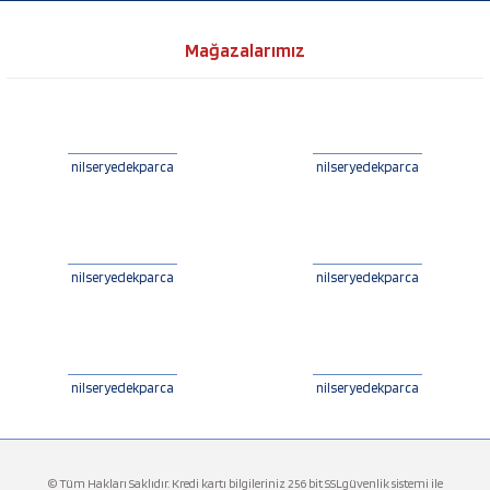
Mağazalarımız
nilseryedekparca
nilseryedekparca
nilseryedekparca
nilseryedekparca
nilseryedekparca
nilseryedekparca
© Tüm Hakları Saklıdır. Kredi kartı bilgileriniz 256 bit SSLgüvenlik sistemi ile