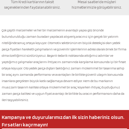
Tüm Kredi kartılarının taksit
Mesai saatleride müşteri
seçeneklerinden faydalanabilirsiniz.
hizmetlerimizle görüşebilirsiniz.
Gönder
Çok çeşitli malzemeler ve her bir malzemenin avantajlı yapısı göz önünde
bulundurulduğu zaman buradan yapılacak alışveriş aracınız için gerçek bir yatırım
niteliğinde sonuç ortaya koyuyor. Otomotiv sektörünün en büyük destekçisi olan yedek
parça fiyatları hareketli çalışmaların ve güvenilir işlemlerinin adresi olarak örnek bir firma
olma özelliğimizi sürdürüyoruz. Başarılı tedarik noktasında attığımız adımlar ve
yaptığımız çalışmalar araçlarını ihtiyacını zamanında karşılama konusunda iyi bir fırsat
ortaya koyuyor. Oto yedek parça dıştan baktığınız zaman mükemmel bir tasarıma sahip
bir araç aynı zamanda performansı ve avantajları ile birlikte güvenli ulaşım konusunda
insanlara gerçekten büyük katkı sağlamaya devam ediyor. Hem de bu markanın
muazzam tasarım kalitesi ortaya mükemmel bir araç koyarken ihtiyaç duyduğunuz
zaman parça kalitesi ve uygun fiyat avantajı ile birlikte bu aracın performansını daha da
ileri taşıyabilirsiniz.
Kampanya ve duyurularımızdan ilk sizin haberiniz olsun.
Fırsatları kaçırmayın!