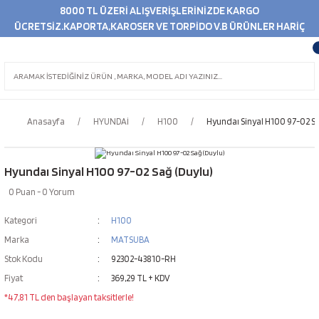
8000 TL ÜZERİ ALIŞVERİŞLERİNİZDE KARGO
ÜCRETSİZ.KAPORTA,KAROSER VE TORPİDO V.B ÜRÜNLER HARİÇ
Anasayfa
HYUNDAİ
H100
Hyundaı Sinyal H100 97-02 Sa
Hyundaı Sinyal H100 97-02 Sağ (Duylu)
0 Puan - 0 Yorum
Kategori
H100
Marka
MATSUBA
Stok Kodu
92302-43810-RH
Fiyat
369,29 TL + KDV
*47,81 TL den başlayan taksitlerle!