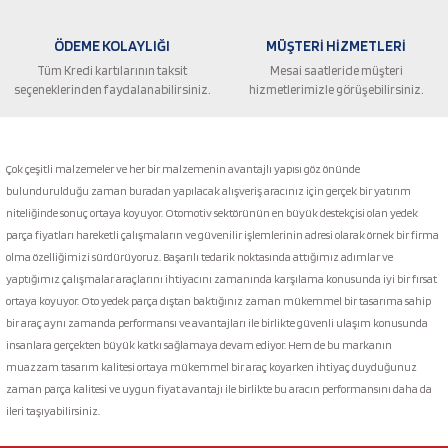
ÖDEME KOLAYLIĞI
MÜŞTERİ HİZMETLERİ
Tüm Kredi kartılarının taksit
Mesai saatleride müşteri
seçeneklerinden faydalanabilirsiniz.
hizmetlerimizle görüşebilirsiniz.
Gönder
Çok çeşitli malzemeler ve her bir malzemenin avantajlı yapısı göz önünde
bulundurulduğu zaman buradan yapılacak alışveriş aracınız için gerçek bir yatırım
niteliğinde sonuç ortaya koyuyor. Otomotiv sektörünün en büyük destekçisi olan yedek
parça fiyatları hareketli çalışmaların ve güvenilir işlemlerinin adresi olarak örnek bir firma
olma özelliğimizi sürdürüyoruz. Başarılı tedarik noktasında attığımız adımlar ve
yaptığımız çalışmalar araçlarını ihtiyacını zamanında karşılama konusunda iyi bir fırsat
ortaya koyuyor. Oto yedek parça dıştan baktığınız zaman mükemmel bir tasarıma sahip
bir araç aynı zamanda performansı ve avantajları ile birlikte güvenli ulaşım konusunda
insanlara gerçekten büyük katkı sağlamaya devam ediyor. Hem de bu markanın
muazzam tasarım kalitesi ortaya mükemmel bir araç koyarken ihtiyaç duyduğunuz
zaman parça kalitesi ve uygun fiyat avantajı ile birlikte bu aracın performansını daha da
ileri taşıyabilirsiniz.