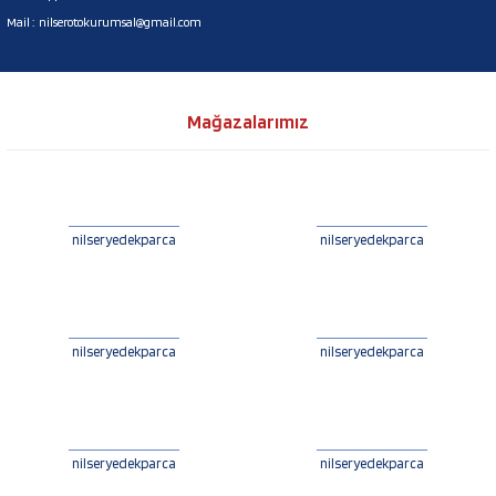
Mail :
nilserotokurumsal@gmail.com
Mağazalarımız
nilseryedekparca
nilseryedekparca
nilseryedekparca
nilseryedekparca
nilseryedekparca
nilseryedekparca