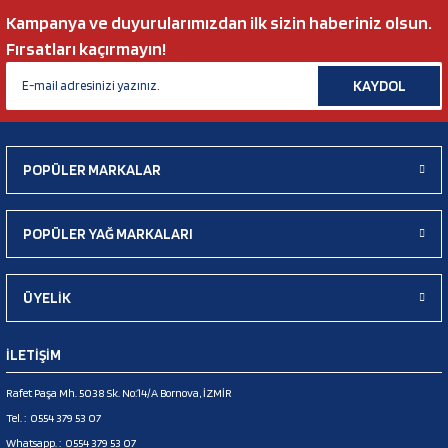
Kampanya ve duyurularımızdan ilk sizin haberiniz olsun.
Fırsatları kaçırmayın!
KAYDOL
POPÜLER MARKALAR
POPÜLER YAĞ MARKALARI
ÜYELİK
İLETİŞİM
Rafet Paşa Mh. 5038 Sk. No:14/A Bornova, İZMİR
Tel. :
0554 379 53 07
Whatsapp. :
0554 379 53 07