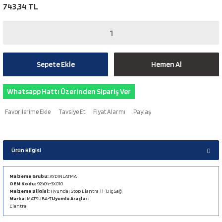
743,34 TL
Sepete Ekle
Hemen Al
Whatsapp Hattı Üzerinden Sipariş Ver
Tavsiye Et
Fiyat Alarmı
Paylaş
Ürün Bilgisi
Malzeme Grubu:
AYDINLATMA
OEM Kodu:
92404-3X010
Malzeme Bilgisi:
Hyundaı Stop Elantra 11-13 İç Sağ
Marka:
MATSUBA-T
Uyumlu Araçlar:
Elantra