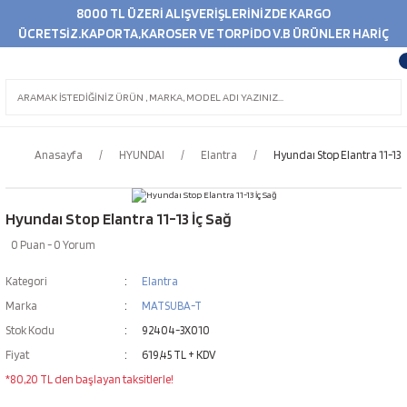
8000 TL ÜZERİ ALIŞVERİŞLERİNİZDE KARGO
ÜCRETSİZ.KAPORTA,KAROSER VE TORPİDO V.B ÜRÜNLER HARİÇ
Anasayfa
HYUNDAI
Elantra
Hyundaı Stop Elantra 11-13 İ
Hyundaı Stop Elantra 11-13 İç Sağ
0 Puan - 0 Yorum
Kategori
Elantra
Marka
MATSUBA-T
Stok Kodu
92404-3X010
Fiyat
619,45 TL + KDV
*80,20 TL den başlayan taksitlerle!