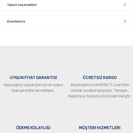
Taksit Seçenekleri
Bu ürüne ilk yorumu siz yapın!
Önerileriniz
Yorum Yaz
Bu ürünün fiyat bilgisi, resim, ürün açıklamalarında ve diğer konularda
yetersiz gördüğünüz noktaları öneri formunu kullanarak tarafımıza
iletebilirsiniz.
Görüş ve önerileriniz için teşekkür ederiz.
Ürün resmi kalitesiz, bozuk veya görüntülenemiyor.
UYGUN FİYAT GARANTİSİ
ÜCRETSİZ KARGO
Ürün açıklamasında eksik bilgiler bulunuyor.
Yapacağınız alışverişler için en uygun
Alışverişlerinizde 8000 TL üzeri tüm
Ürün bilgilerinde hatalar bulunuyor.
fiyat garantisi vermekteyiz.
ürünler ücretsiz kargodur. Tampon ,
Ürün fiyatı diğer sitelerden daha pahalı.
Kaporta ve Torpido v.b Ürünleri Hariçtir.
Bu ürüne benzer farklı alternatifler olmalı.
ÖDEME KOLAYLIĞI
MÜŞTERİ HİZMETLERİ