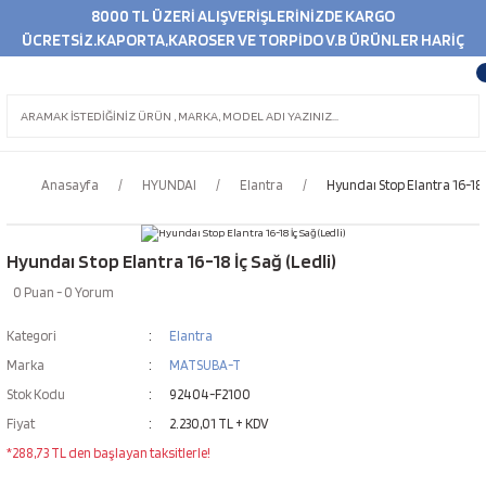
8000 TL ÜZERİ ALIŞVERİŞLERİNİZDE KARGO
ÜCRETSİZ.KAPORTA,KAROSER VE TORPİDO V.B ÜRÜNLER HARİÇ
Anasayfa
HYUNDAI
Elantra
Hyundaı Stop Elantra 16-18 İ
Hyundaı Stop Elantra 16-18 İç Sağ (Ledli)
0 Puan - 0 Yorum
Kategori
Elantra
Marka
MATSUBA-T
Stok Kodu
92404-F2100
Fiyat
2.230,01 TL + KDV
*288,73 TL den başlayan taksitlerle!