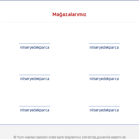
Mağazalarımız
nilseryedekparca
nilseryedekparca
nilseryedekparca
nilseryedekparca
nilseryedekparca
nilseryedekparca
© Tüm Hakları Saklıdır. Kredi kartı bilgileriniz 256 bit SSLgüvenlik sistemi ile