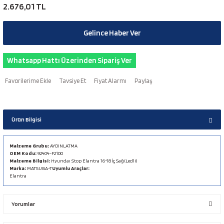
2.676,01 TL
Gelince Haber Ver
Whatsapp Hattı Üzerinden Sipariş Ver
Tavsiye Et
Fiyat Alarmı
Paylaş
Ürün Bilgisi
Malzeme Grubu:
AYDINLATMA
OEM Kodu:
92404-F2100
Malzeme Bilgisi:
Hyundaı Stop Elantra 16-18 İç Sağ (Ledli)
Marka:
MATSUBA-T
Uyumlu Araçlar:
Elantra
Yorumlar