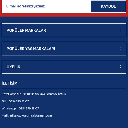
KAYDOL
POPÜLER MARKALAR
POPÜLER YAĞ MARKALARI
ÜYELİK
İLETİŞİM
Rafet Paşa Mh. 5038 Sk. No:14/A Bornova, İZMİR
Tel. :
0554 379 53 07
Whatsapp. :
0554 379 53 07
Mail :
nilserotokurumsal@gmail.com