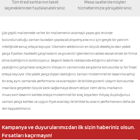
Tüm Kredi kartılarının taksit
Mesai saatleride müşteri
seçeneklerinden faydalanabilirsiniz.
hizmetlerimizle görüşebilirsiniz.
Gönder
Çok çeşitli malzemeler ve her bir malzemenin avantajlı yapısı göz önünde
bulundurulduğu zaman buradan yapılacak alışveriş aracınız için gerçek bir yatırım
niteliğinde sonuç ortaya koyuyor. Otomotiv sektörünün en büyük destekçisi olan yedek
parça fiyatları hareketli çalışmaların ve güvenilir işlemlerinin adresi olarak örnek bir firma
olma özelliğimizi sürdürüyoruz. Başarılı tedarik noktasında attığımız adımlar ve
yaptığımız çalışmalar araçlarını ihtiyacını zamanında karşılama konusunda iyi bir fırsat
ortaya koyuyor. Oto yedek parça dıştan baktığınız zaman mükemmel bir tasarıma sahip
bir araç aynı zamanda performansı ve avantajları ile birlikte güvenli ulaşım konusunda
insanlara gerçekten büyük katkı sağlamaya devam ediyor. Hem de bu markanın
muazzam tasarım kalitesi ortaya mükemmel bir araç koyarken ihtiyaç duyduğunuz
zaman parça kalitesi ve uygun fiyat avantajı ile birlikte bu aracın performansını daha da
ileri taşıyabilirsiniz.
Kampanya ve duyurularımızdan ilk sizin haberiniz olsun.
Fırsatları kaçırmayın!