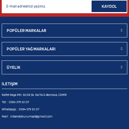
KAYDOL
POPÜLER MARKALAR
POPÜLER YAĞ MARKALARI
ÜYELİK
İLETİŞİM
Rafet Paşa Mh. 5038 Sk. No:14/A Bornova, İZMİR
Tel. :
0554 379 53 07
Whatsapp. :
0554 379 53 07
Mail :
nilserotokurumsal@gmail.com