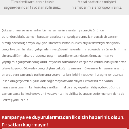
Tüm Kredi kartılarının taksit
Mesai saatleride müşteri
seçeneklerinden faydalanabilirsiniz.
hizmetlerimizle görüşebilirsiniz.
Gönder
Çok çeşitli malzemeler ve her bir malzemenin avantajlı yapısı göz önünde
bulundurulduğu zaman buradan yapılacak alışveriş aracınız için gerçek bir yatırım
niteliğinde sonuç ortaya koyuyor. Otomotiv sektörünün en büyük destekçisi olan yedek
parça fiyatları hareketli çalışmaların ve güvenilir işlemlerinin adresi olarak örnek bir firma
olma özelliğimizi sürdürüyoruz. Başarılı tedarik noktasında attığımız adımlar ve
yaptığımız çalışmalar araçlarını ihtiyacını zamanında karşılama konusunda iyi bir fırsat
ortaya koyuyor. Oto yedek parça dıştan baktığınız zaman mükemmel bir tasarıma sahip
bir araç aynı zamanda performansı ve avantajları ile birlikte güvenli ulaşım konusunda
insanlara gerçekten büyük katkı sağlamaya devam ediyor. Hem de bu markanın
muazzam tasarım kalitesi ortaya mükemmel bir araç koyarken ihtiyaç duyduğunuz
zaman parça kalitesi ve uygun fiyat avantajı ile birlikte bu aracın performansını daha da
ileri taşıyabilirsiniz.
Kampanya ve duyurularımızdan ilk sizin haberiniz olsun.
Fırsatları kaçırmayın!