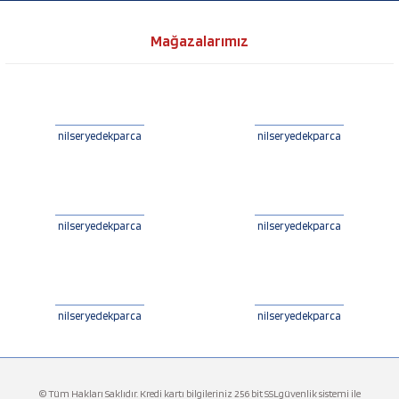
Mağazalarımız
nilseryedekparca
nilseryedekparca
nilseryedekparca
nilseryedekparca
nilseryedekparca
nilseryedekparca
© Tüm Hakları Saklıdır. Kredi kartı bilgileriniz 256 bit SSLgüvenlik sistemi ile