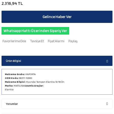
2.316,94 TL
Gelince Haber Ver
Whatsapp Hattı Üzerinden Sipariş Ver
Tavsiye Et
Fiyat Alarmı
Paylaş
Ürün Bilgisi
Malzeme Grubu:
KAPORTA
OEM Kodu:
86511-F2000
Malzeme Bilgisi:
Hyundaı Tampon Elantra 16-18 Ön
Marka:
MATSUBA
Uyumlu Araçlar:
Elantra
Yorumlar