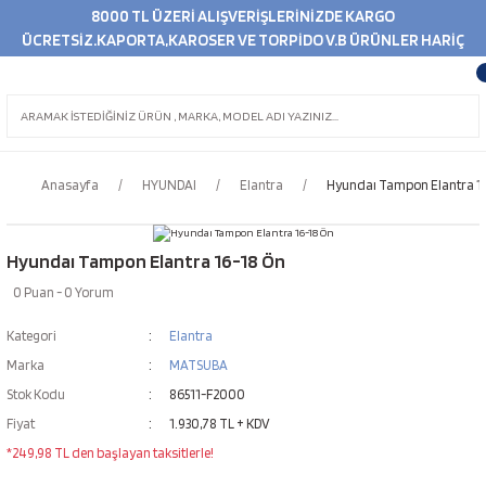
8000 TL ÜZERİ ALIŞVERİŞLERİNİZDE KARGO
ÜCRETSİZ.KAPORTA,KAROSER VE TORPİDO V.B ÜRÜNLER HARİÇ
Anasayfa
HYUNDAI
Elantra
Hyundaı Tampon Elantra 1
Hyundaı Tampon Elantra 16-18 Ön
0 Puan - 0 Yorum
Kategori
Elantra
Marka
MATSUBA
Stok Kodu
86511-F2000
Fiyat
1.930,78 TL + KDV
*249,98 TL den başlayan taksitlerle!