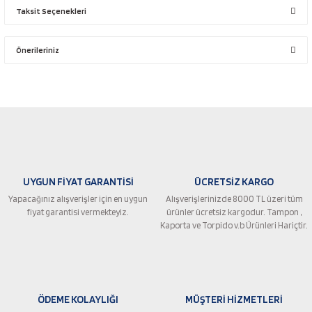
Taksit Seçenekleri
Bu ürüne ilk yorumu siz yapın!
Önerileriniz
Yorum Yaz
Bu ürünün fiyat bilgisi, resim, ürün açıklamalarında ve diğer konularda
yetersiz gördüğünüz noktaları öneri formunu kullanarak tarafımıza
iletebilirsiniz.
Görüş ve önerileriniz için teşekkür ederiz.
Ürün resmi kalitesiz, bozuk veya görüntülenemiyor.
UYGUN FİYAT GARANTİSİ
ÜCRETSİZ KARGO
Ürün açıklamasında eksik bilgiler bulunuyor.
Yapacağınız alışverişler için en uygun
Alışverişlerinizde 8000 TL üzeri tüm
Ürün bilgilerinde hatalar bulunuyor.
fiyat garantisi vermekteyiz.
ürünler ücretsiz kargodur. Tampon ,
Ürün fiyatı diğer sitelerden daha pahalı.
Kaporta ve Torpido v.b Ürünleri Hariçtir.
Bu ürüne benzer farklı alternatifler olmalı.
ÖDEME KOLAYLIĞI
MÜŞTERİ HİZMETLERİ