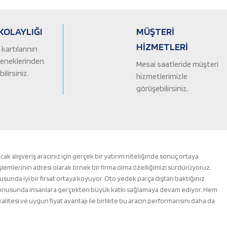
KOLAYLIĞI
MÜŞTERİ
HİZMETLERİ
kartılarının
çeneklerinden
Mesai saatleride müşteri
ilirsiniz.
hizmetlerimizle
görüşebilirsiniz.
alışveriş aracınız için gerçek bir yatırım niteliğinde sonuç ortaya
şlemlerinin adresi olarak örnek bir firma olma özelliğimizi sürdürüyoruz.
nusunda iyi bir fırsat ortaya koyuyor. Oto yedek parça dıştan baktığınız
m konusunda insanlara gerçekten büyük katkı sağlamaya devam ediyor. Hem
esi ve uygun fiyat avantajı ile birlikte bu aracın performansını daha da