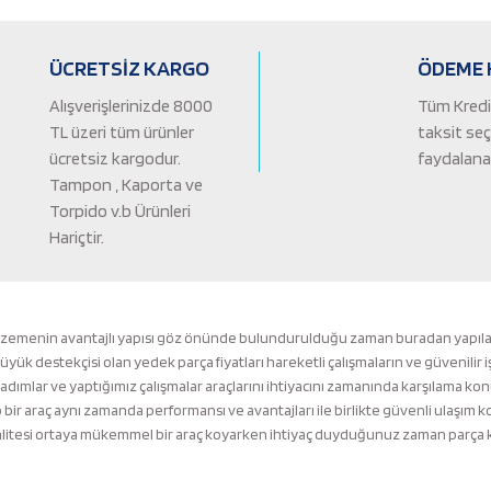
Yorum Yaz
ÜCRETSİZ KARGO
ÖDEME 
Alışverişlerinizde 8000
Tüm Kredi 
TL üzeri tüm ürünler
taksit se
ücretsiz kargodur.
faydalanab
Tampon , Kaporta ve
Torpido v.b Ürünleri
Hariçtir.
Gönder
lzemenin avantajlı yapısı göz önünde bulundurulduğu zaman buradan yapılacak 
k destekçisi olan yedek parça fiyatları hareketli çalışmaların ve güvenilir i
 adımlar ve yaptığımız çalışmalar araçlarını ihtiyacını zamanında karşılama ko
ir araç aynı zamanda performansı ve avantajları ile birlikte güvenli ulaşı
tesi ortaya mükemmel bir araç koyarken ihtiyaç duyduğunuz zaman parça kalit