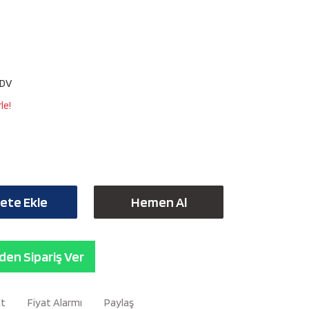
KDV
le!
ete Ekle
Hemen Al
en Sipariş Ver
Et
Fiyat Alarmı
Paylaş