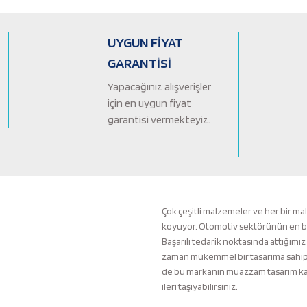
Ürün açıklamasında eksik bilgiler bulunuyor.
Ürün bilgilerinde hatalar bulunuyor.
UYGUN FİYAT
Ürün fiyatı diğer sitelerden daha pahalı.
GARANTİSİ
Bu ürüne benzer farklı alternatifler olmalı.
Yapacağınız alışverişler
için en uygun fiyat
garantisi vermekteyiz.
Çok çeşitli malzemeler ve her bir ma
koyuyor. Otomotiv sektörünün en büyü
Başarılı tedarik noktasında attığımız
zaman mükemmel bir tasarıma sahip b
de bu markanın muazzam tasarım kali
ileri taşıyabilirsiniz.