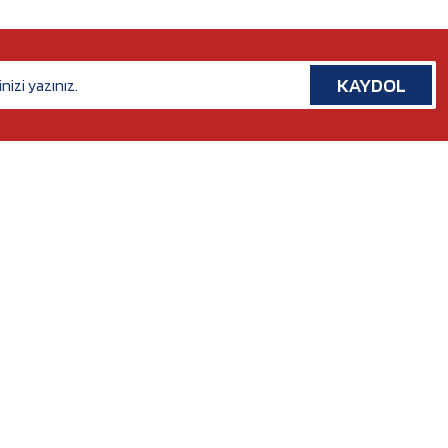
KAYDOL
İLETİŞİM
Rafet Paşa Mh. 5038 Sk. No:14/A Bornova, İZMİR
Tel. :
0554 379 53 07
Whatsapp. :
0554 379 53 07
Mail :
nilserotokurumsal@gmail.com