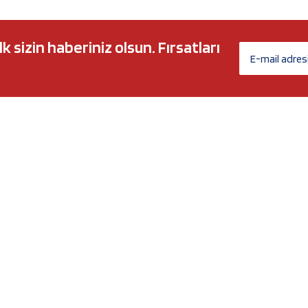
sizin haberiniz olsun. Fırsatları
AĞ MARKALARI
ÜYELİK
c 5w30
Biz Kimiz?
l-Tech
İletişim Formu
anium
İletişim Bilgileri
Nergy
Yeni Üyelik
Üye Girişi
Şifremi Unuttum