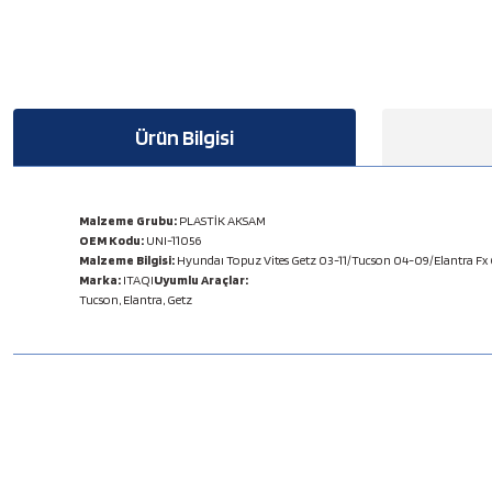
Ürün Bilgisi
Malzeme Grubu:
PLASTİK AKSAM
OEM Kodu:
UNI-11056
Malzeme Bilgisi:
Hyundaı Topuz Vites Getz 03-11/Tucson 04-09/Elantra Fx 
Marka:
ITAQI
Uyumlu Araçlar:
Tucson, Elantra, Getz
Bu ürünün fiyat bilgisi, resim, ürün açıklamalarında ve diğer konulard
Görüş ve önerileriniz için teşekkür ederiz.
Ürün resmi kalitesiz, bozuk veya görüntülenemiyor.