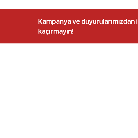
Kampanya ve duyurularımızdan ilk 
kaçırmayın!
POPÜLER MARKALAR
POPÜLER Y
Audi
Castrol Magnate
BMW
Elf Evolution Ful
Citroën
Castrol Edge Tit
Fiat
Motul 8100 Eco-
Ford
Elf Sporti TXI
Honda
Eneos Sustina