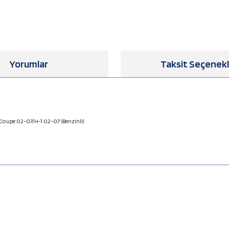
Yorumlar
Taksit Seçenekl
Coupe 02-07/H-1 02-07 (Benzinli)
a yetersiz gördüğünüz noktaları öneri formunu kullanarak tarafımıza iletebilirsiniz
Bu ürüne ilk yorumu siz yapın!