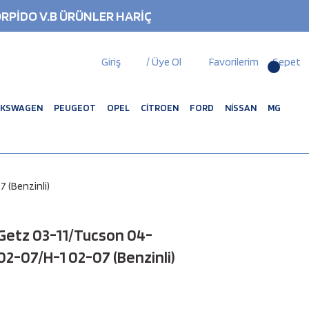
RPİDO V.B ÜRÜNLER HARİÇ
Giriş
/ Üye Ol
Favorilerim
Sepet
LKSWAGEN
PEUGEOT
OPEL
CİTROEN
FORD
NİSSAN
MG
 (Benzinli)
Getz 03-11/Tucson 04-
02-07/H-1 02-07 (Benzinli)